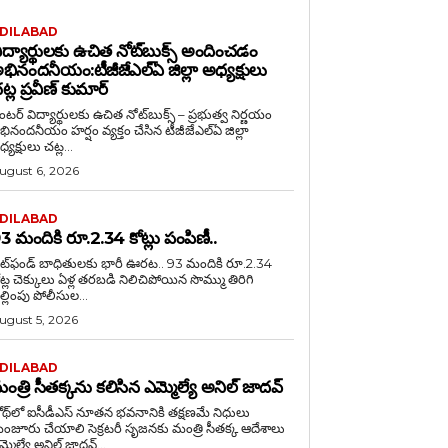
DILABAD
ిద్యార్థులకు ఉచిత నోట్‌బుక్స్ అందించడం
భినందనీయం:టీజీజేఎల్‌ఏ జిల్లా అధ్యక్షులు
ట్ల ప్రవీణ్ కుమార్
ంటర్ విద్యార్థులకు ఉచిత నోట్‌బుక్స్ – ప్రభుత్వ నిర్ణయం
నీయం హర్షం వ్యక్తం చేసిన టీజీజేఎల్‌ఏ జిల్లా
్యక్షులు చట్ల...
ugust 6, 2026
DILABAD
3 మందికి రూ.2.34 కోట్లు పంపిణీ..
ిట్‌ఫండ్ బాధితులకు భారీ ఊరట.. 93 మందికి రూ.2.34
ెక్కులు ఏళ్ల తరబడి నిలిచిపోయిన సొమ్ము తిరిగి
చెల్లింపు పోలీసుల...
ugust 5, 2026
DILABAD
ంత్రి సీతక్కను కలిసిన ఎమ్మెల్యే అనిల్ జాదవ్
ోథ్‌లో ఐసీడీఎస్ నూతన భవనానికి తక్షణమే నిధులు
ు చేయాలి సెక్రటరీ సృజనకు మంత్రి సీతక్క ఆదేశాలు
్మెల్యే అనిల్ జాదవ్...