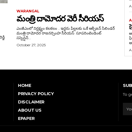
A
WARANGAL
మంత్రి దామోదర వెరీ సీరియస్
A
స
ఎంజీఎంలో నిర్లక్ష్యం కలకలం .. ఇద్దరు పిల్లలకు ఒకే ఆక్సిజన్ సిలిండర్
మంత్రి దామోదర రాజనర్సింహ సీరియస్ సూపరింటెండెంట్
అవ
డ్డి
సస్పెన్షన్...
ఫ
అఖ
October 27, 2025
A
SUB
HOME
PRIVACY POLICY
To g
DISCLAIMER
ABOUT US
EPAPER