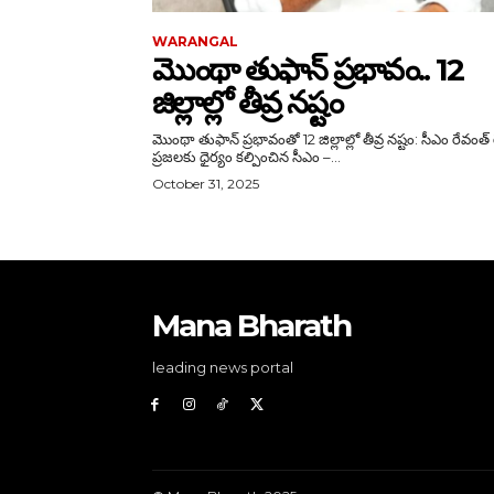
WARANGAL
మొంథా తుఫాన్‌ ప్రభావం.. 12
జిల్లాల్లో తీవ్ర నష్టం
మొంథా తుఫాన్‌ ప్రభావంతో 12 జిల్లాల్లో తీవ్ర నష్టం: సీఎం రేవంత్‌ రె
ప్రజలకు ధైర్యం కల్పించిన సీఎం –...
October 31, 2025
Mana Bharath
leading news portal