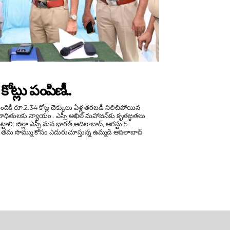
ోట్లు పంపిణీ..
ోట్ల చెక్కులు ఏళ్ల తరబడి నిలిచిపోయిన
 భారత్,ఆదిలాబాద్, ఆగస్టు 5:
రబడి తమ సొమ్ము కోసం ఎదురుచూస్తున్న ఉమ్మడి ఆదిలాబాద్