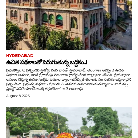
HYDERABAD
ఉచిత పథకాలతో పెరుగుతున్న బద్దకం..!
ప్రభుత్వాలను ప్రశ్నించిన హైకోర్టు మన భారత్, హైదరాబాద్: తెలంగాణ ఆగస్టు 8 ఉచిత
పథకాల అమలు, వాటి ప్రభావంపై తెలంగాణ హైకోర్టు కీలక వ్యాఖ్యలు చేసింది. ప్రభుత్వాలు
అమలు చేస్తున్న ఉచిత సంక్షేమ పథకాల ద్వారా భవిష్యత్ తరాలకు ఏం సందేశం ఇస్తున్నారని
ప్రశ్నించింది. ప్రభుత్వ పథకాలు ప్రజలకు ఎంతవరకు ఉపయోగపడుతున్నాయి? వాటి వల్ల
ప్రజల్లో పనిచేయాలనే ఆసక్తి తగ్గుతోందా? అనే అంశాలపై...
August 8, 2026