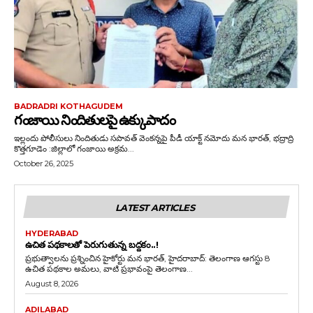
BADRADRI KOTHAGUDEM
గంజాయి నిందితులపై ఉక్కుపాదం
ఇల్లందు పోలీసులు నిందితుడు సపావత్ వెంకన్నపై పీడీ యాక్ట్ నమోదు మన భారత్, భద్రాద్రి
కొత్తగూడెం :జిల్లాలో గంజాయి అక్రమ...
October 26, 2025
LATEST ARTICLES
HYDERABAD
ఉచిత పథకాలతో పెరుగుతున్న బద్దకం..!
ప్రభుత్వాలను ప్రశ్నించిన హైకోర్టు మన భారత్, హైదరాబాద్: తెలంగాణ ఆగస్టు 8
ఉచిత పథకాల అమలు, వాటి ప్రభావంపై తెలంగాణ...
August 8, 2026
ADILABAD