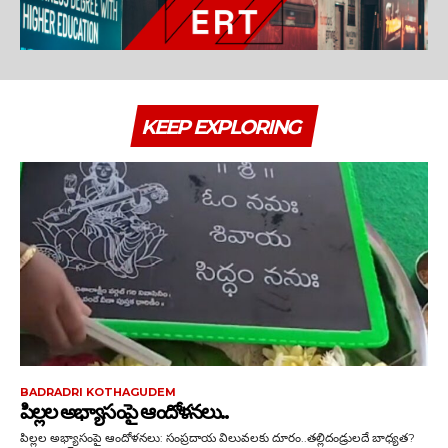
KEEP EXPLORING
BADRADRI KOTHAGUDEM
పిల్లల అభ్యాసంపై ఆందోళనలు..
పిల్లల అభ్యాసంపై ఆందోళనలు: సంప్రదాయ విలువలకు దూరం..తల్లిదండ్రులదే బాధ్యత?