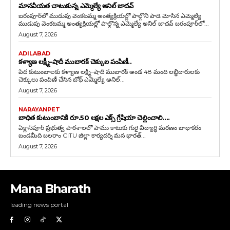
మానవీయత చాటుకున్న ఎమ్మెల్యే అనిల్ జాదవ్
బరంపూర్‌లో ముడుపు వెంకటమ్మ అంత్యక్రియల్లో పాల్గొని పాడె మోసిన ఎమ్మెల్యే
ముడుపు వెంకటమ్మ అంత్యక్రియల్లో పాల్గొన్న ఎమ్మెల్యే అనిల్ జాదవ్ బరంపూర్‌లో...
August 7, 2026
ADILABAD
కళ్యాణ లక్ష్మీ–షాదీ ముబారక్ చెక్కుల పంపిణీ..
పేద కుటుంబాలకు కళ్యాణ లక్ష్మీ–షాదీ ముబారక్ అండ 48 మంది లబ్ధిదారులకు
చెక్కులు పంపిణీ చేసిన బోథ్ ఎమ్మెల్యే అనిల్...
August 7, 2026
NARAYANPET
బాధిత కుటుంబానికి రూ.50 లక్షల ఎక్స్ గ్రేషియా చెల్లించాలి….
ఏక్లాస్‌పూర్ ప్రభుత్వ పాఠశాలలో పాము కాటుకు గురై విద్యార్థి మరణం బాధాకరం
బండమీది బలరాం CITU జిల్లా కార్యదర్శి మన భారత్...
August 7, 2026
Mana Bharath
leading news portal