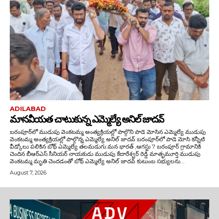
ADILABAD
మానవీయత చాటుకున్న ఎమ్మెల్యే అనిల్ జాదవ్
బరంపూర్‌లో ముడుపు వెంకటమ్మ అంత్యక్రియల్లో పాల్గొని పాడె మోసిన ఎమ్మెల్యే ముడుపు
వెంకటమ్మ అంత్యక్రియల్లో పాల్గొన్న ఎమ్మెల్యే అనిల్ జాదవ్ బరంపూర్‌లో పాడె మోసి కన్నీటి
వీడ్కోలు పలికిన బోథ్ ఎమ్మెల్యే తలమడుగు:మన భారత్ ,ఆగస్టు 7 బరంపూర్ గ్రామానికి
చెందిన బీఆర్ఎస్ సీనియర్ నాయకుడు ముడుపు కేదారేశ్వర్ రెడ్డి మాతృమూర్తి ముడుపు
వెంకటమ్మ మృతి చెందడంతో బోథ్ ఎమ్మెల్యే అనిల్ జాదవ్ కుటుంబ సభ్యులను...
August 7, 2026