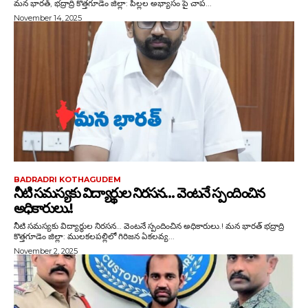
మన భారత్, భద్రాద్రి కొత్తగూడెం జిల్లా: పిల్లల అభ్యాసం పై చాప...
November 14, 2025
BADRADRI KOTHAGUDEM
నీటి సమస్యకు విద్యార్థుల నిరసన… వెంటనే స్పందించిన
అధికారులు.!
నీటి సమస్యకు విద్యార్థుల నిరసన… వెంటనే స్పందించిన అధికారులు.! మన భారత్ భద్రాద్రి
కొత్తగూడెం జిల్లా: ములకలపల్లిలో గిరిజన ఏకలవ్య...
November 2, 2025