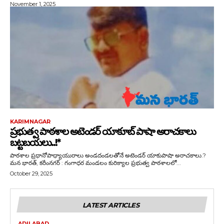
November 1, 2025
KARIMNAGAR
ప్రభుత్వ పాఠశాల అటెండర్ యాకూబ్ పాషా అరాచకాలు
బట్టబయలు..!*
పాఠశాల ప్రధానోపాధ్యాయురాలు అండదండలతోనే అటెండర్ యాకుపాషా అరాచకాలు.?
మన భారత్, కరీంనగర్ : గంగాధర మండలం కురిక్యాల ప్రభుత్వ పాఠశాలలో...
October 29, 2025
LATEST ARTICLES
ADILABAD