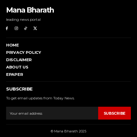
Mana Bharath
leading news portal
HOME
PRIVACY POLICY
DISCLAIMER
ABOUT US
EPAPER
SUBSCRIBE
To get email updates from Today News.
SUBSCRIBE
© Mana Bharath 2025