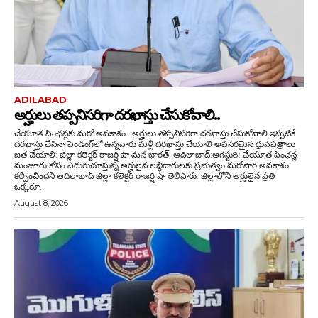
ADILABAD
అర్హులు తప్పనిసరిగా దరఖాస్తు చేసుకోవాలి..
చేయూత పింఛన్లకు మరో అవకాశం.. అర్హులు తప్పనిసరిగా దరఖాస్తు చేసుకోవాలి ఇప్పటికే
దరఖాస్తు చేసినా పెండింగ్‌లో ఉన్నవారు మళ్లీ దరఖాస్తు చేయాలి అవసరమైన ధ్రువపత్రాలు
జత చేయాలి: జిల్లా కలెక్టర్ రాజర్షి షా మన భారత్, ఆదిలాబాద్:ఆగస్టు8: చేయూత పింఛన్ల
మంజూరు కోసం ఎదురుచూస్తున్న అర్హులైన లబ్ధిదారులకు ప్రభుత్వం మరోసారి అవకాశం
కల్పించిందని ఆదిలాబాద్ జిల్లా కలెక్టర్ రాజర్షి షా తెలిపారు. జిల్లాలోని అర్హులైన ప్రతి
ఒక్కరూ...
August 8, 2026