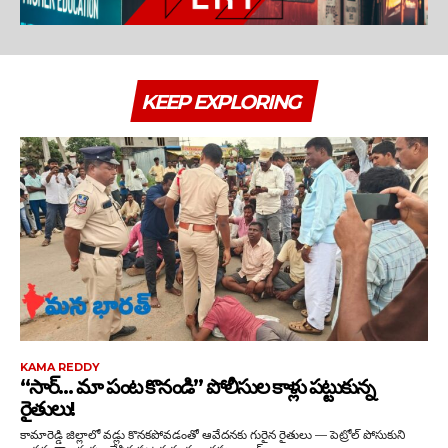
KEEP EXPLORING
KAMA REDDY
“సార్‌… మా పంట కొనండి” పోలీసుల కాళ్లు పట్టుకున్న
రైతులు!
కామారెడ్డి జిల్లాలో వడ్లు కొనకపోవడంతో ఆవేదనకు గురైన రైతులు — పెట్రోల్‌ పోసుకుని