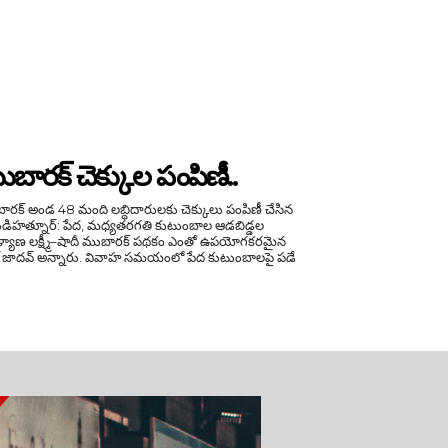
ముబారక్ చెక్కుల పంపిణీ..
ెక్కులు పంపిణీ చేసిన
ు కళ్యాణ లక్ష్మీ–షాదీ ముబారక్ పథకం ఎంతో ఉపయోగకరమైన
అనిల్ జాదవ్ అన్నారు. వివాహ సమయంలో పేద కుటుంబాలపై పడే