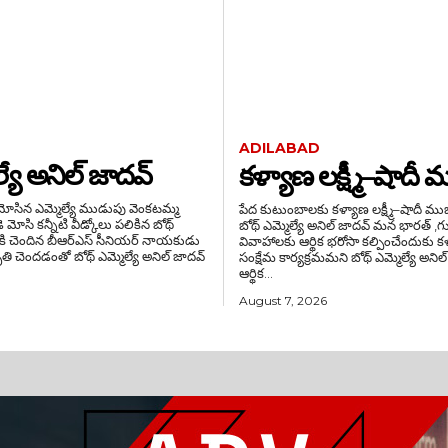
ADILABAD
ే అనిల్ జాదవ్
కళ్యాణ లక్ష్మీ–షాదీ 
యే ముడుపు వెంకటమ్మ
పేద కుటుంబాలకు కళ్యాణ లక్ష్మీ–షాదీ ముబారక్ అండ 48 మంది లబ్ధిదారులకు చ
బోథ్ ఎమ్మెల్యే అనిల్ జాదవ్ మన భారత్ ,గుడిహత్నూర్: పేద, మధ్యతరగతి కుటుంబాల ఆడబిడ్డల
వివాహాలకు ఆర్థిక భరోసా కల్పించేందుక
తి చెందడంతో బోథ్ ఎమ్మెల్యే అనిల్ జాదవ్
సంక్షేమ కార్యక్రమమని బోథ్ ఎమ్మెల్యే 
ఆర్థిక...
August 7, 2026