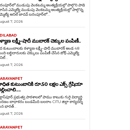
రంపూర్‌లో ముడుపు వెంకటమ్మ అంత్యక్రియల్లో పాల్గొని పాడె
ఎమ్మెల్యే ముడుపు వెంకటమ్మ అంత్యక్రియల్లో పాల్గొన్న
ఎమ్మెల్యే అనిల్ జాదవ్ బరంపూర్‌లో...
ugust 7, 2026
DILABAD
ళ్యాణ లక్ష్మీ–షాదీ ముబారక్ చెక్కుల పంపిణీ..
ేద కుటుంబాలకు కళ్యాణ లక్ష్మీ–షాదీ ముబారక్ అండ 48
ంది లబ్ధిదారులకు చెక్కులు పంపిణీ చేసిన బోథ్ ఎమ్మెల్యే
ిల్...
ugust 7, 2026
ARAYANPET
ాధిత కుటుంబానికి రూ.50 లక్షల ఎక్స్ గ్రేషియా
ెల్లించాలి….
క్లాస్‌పూర్ ప్రభుత్వ పాఠశాలలో పాము కాటుకు గురై విద్యార్థి
బాధాకరం బండమీది బలరాం CITU జిల్లా కార్యదర్శి
న భారత్...
ugust 7, 2026
ARAYANPET