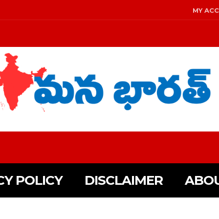
MY AC
CY POLICY
DISCLAIMER
ABOU