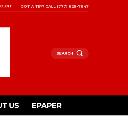
COUNT
GOT A TIP? CALL (777) 625-7647
SEARCH
T US
EPAPER