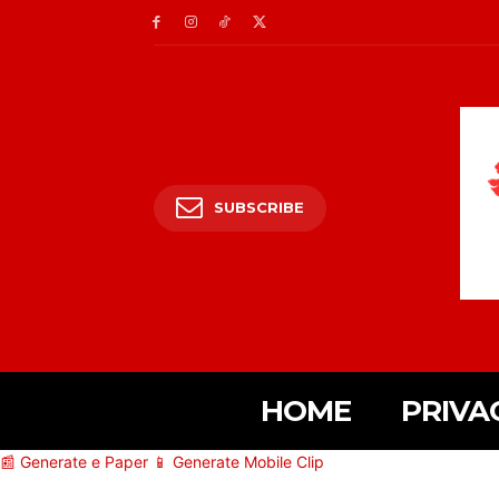
SUBSCRIBE
HOME
PRIVA
📰 Generate e Paper
📱 Generate Mobile Clip