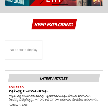
KEEP EXPLORING
No posts to display
LATEST ARTICLES
ADILABAD
కొత్త పింఛన్ల మంజూరుకు కసరత్తు..
కొత్త పింఛన్ల మంజూరుకు కసరత్తు.. ప్రతిపాదనలు సిద్ధం చేయండి వికలాంగుల
పింఛన్లపై ప్రత్యేక దృష్టి.. MPDOలకు DRDA అధికారుల సూచనలు ఆదిలాబాద్,...
August 4, 2026