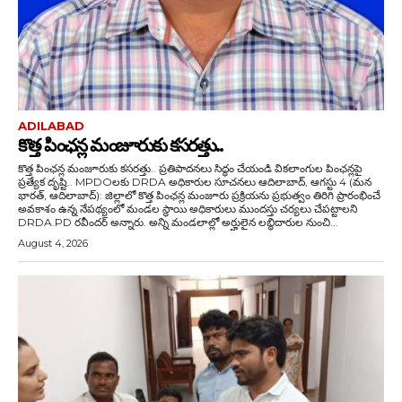
ADILABAD
కొత్త పింఛన్ల మంజూరుకు కసరత్తు..
కొత్త పింఛన్ల మంజూరుకు కసరత్తు.. ప్రతిపాదనలు సిద్ధం చేయండి వికలాంగుల పింఛన్లపై
ప్రత్యేక దృష్టి.. MPDOలకు DRDA అధికారుల సూచనలు ఆదిలాబాద్, ఆగస్టు 4 (మన
భారత్, ఆదిలాబాద్): జిల్లాలో కొత్త పింఛన్ల మంజూరు ప్రక్రియను ప్రభుత్వం తిరిగి ప్రారంభించే
అవకాశం ఉన్న నేపథ్యంలో మండల స్థాయి అధికారులు ముందస్తు చర్యలు చేపట్టాలని
DRDA.PD రవీందర్ అన్నారు. అన్ని మండలాల్లో అర్హులైన లబ్ధిదారుల నుంచి...
August 4, 2026