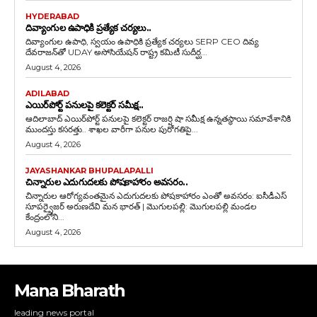
HYDERABAD
దివ్యాంగుల ఉపాధికి ప్రత్యేక చర్యలు..
దివ్యాంగుల ఉపాధి, స్వయం ఉపాధికి ప్రత్యేక చర్యలు SERP CEO దివ్య
దేవరాజన్‌తో UDAY అసోసియేషన్ రాష్ట్ర కమిటీ సుదీర్ఘ...
August 4, 2026
ADILABAD
ఎయిర్‌పోర్ట్ పనులపై కలెక్టర్ సమీక్ష..
ఆదిలాబాద్ ఎయిర్‌పోర్ట్ పనులపై కలెక్టర్ రాజర్షి షా సమీక్ష ఉన్నతస్థాయి సమావేశానికి
ముందస్తు కసరత్తు.. శాఖల వారీగా పనుల పురోగతిపై...
August 4, 2026
JAYASHANKAR BHUPALAPALLI
చిన్నారుల ఎదుగుదలకు పోషకాహారం అవసరం..
చిన్నారుల ఆరోగ్యవంతమైన ఎదుగుదలకు పోషకాహారం ఎంతో అవసరం: ఐసీడీఎస్
సూపర్వైజర్ అరుణదేవి మన భారత్ | మొగులపల్లి: మొగులపల్లి మండల
కేంద్రంలోని...
August 4, 2026
Mana Bharath
leading news portal