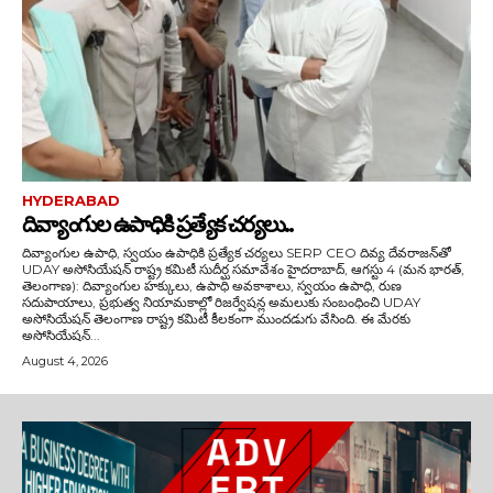
HYDERABAD
దివ్యాంగుల ఉపాధికి ప్రత్యేక చర్యలు..
దివ్యాంగుల ఉపాధి, స్వయం ఉపాధికి ప్రత్యేక చర్యలు SERP CEO దివ్య దేవరాజన్‌తో
UDAY అసోసియేషన్ రాష్ట్ర కమిటీ సుదీర్ఘ సమావేశం హైదరాబాద్, ఆగస్టు 4 (మన భారత్,
తెలంగాణ): దివ్యాంగుల హక్కులు, ఉపాధి అవకాశాలు, స్వయం ఉపాధి, రుణ
సదుపాయాలు, ప్రభుత్వ నియామకాల్లో రిజర్వేషన్ల అమలుకు సంబంధించి UDAY
అసోసియేషన్ తెలంగాణ రాష్ట్ర కమిటీ కీలకంగా ముందడుగు వేసింది. ఈ మేరకు
అసోసియేషన్...
August 4, 2026