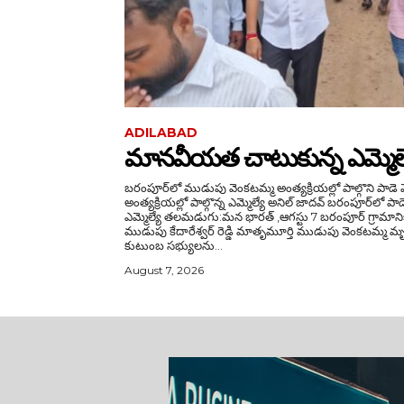
ADILABAD
మానవీయత చాటుకున్న ఎమ్మెల్య
బరంపూర్‌లో ముడుపు వెంకటమ్మ అంత్యక్రియల్లో పాల్గొని పాడె మోసిన ఎమ్మెల్
అంత్యక్రియల్లో పాల్గొన్న ఎమ్మెల్యే అనిల్ జాదవ్ బరంపూర్‌లో పాడె మోసి కన్నీటి వీడ్కోలు పలికిన బోథ్
ఎమ్మెల్యే తలమడుగు:మన భారత్ ,ఆగస్టు 7 బరంపూర్ గ్రామానికి చెందిన బీఆర్ఎస్ సీనియర్ నాయకుడు
ముడుపు కేదారేశ్వర్ రెడ్డి మాతృమూర్తి ముడుపు వెంకటమ్మ మృ
కుటుంబ సభ్యులను...
August 7, 2026