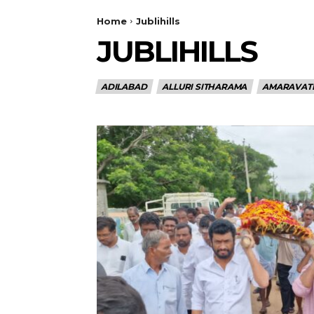
Home
Jublihills
JUBLIHILLS
ADILABAD
ALLURI SITHARAMA
AMARAVAT