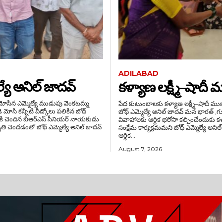
ADILABAD
ే అనిల్ జాదవ్
కళ్యాణ లక్ష్మీ–షాదీ 
యే ముడుపు వెంకటమ్మ
పేద కుటుంబాలకు కళ్యాణ లక్ష్మీ–షాదీ ముబారక్ అండ 48 మంది లబ్ధిదారులకు చ
బోథ్ ఎమ్మెల్యే అనిల్ జాదవ్ మన భారత్ ,గుడిహత్నూర్: పేద, మధ్యతరగతి కుటుంబాల ఆడబిడ్డల
వివాహాలకు ఆర్థిక భరోసా కల్పించేందుక
తి చెందడంతో బోథ్ ఎమ్మెల్యే అనిల్ జాదవ్
సంక్షేమ కార్యక్రమమని బోథ్ ఎమ్మెల్యే 
ఆర్థిక...
August 7, 2026