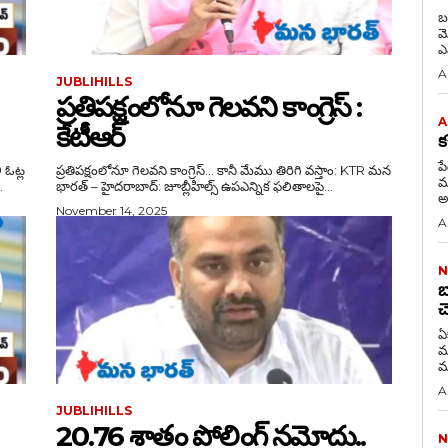
బ
మోసిన 
A
JUBLIHILLS
ప్రతిపక్షంలోనూ గెలవని కాంగ్రెస్ :
A
కేటీఆర్
క
ప
 ఓట్ల
ప్రతిపక్షంలోనూ గెలవని కాంగ్రెస్… కానీ మేము తిరిగి వస్తాం: KTR మన
మ
.
భారత్ – హైదరాబాద్: జూబ్లీహిల్స్ ఉపఎన్నిక ఫలితాలపై...
అన
November 14, 2025
A
N
బ
చ
ఏ
మరణం 
మ
A
JUBLIHILLS
20.76 శాతం పోలింగ్ నమోదు..
N