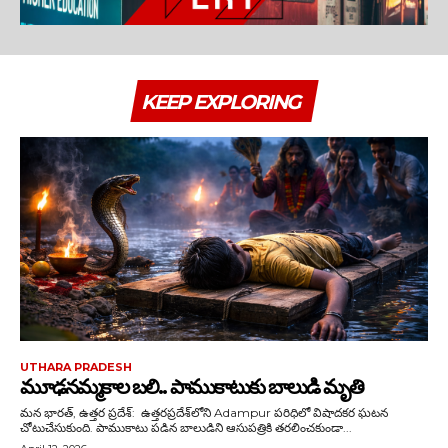
KEEP EXPLORING
UTHARA PRADESH
మూఢనమ్మకాల బలి.. పాముకాటుకు బాలుడి మృతి
మన భారత్, ఉత్తర ప్రదేశ్: ఉత్తరప్రదేశ్‌లోని Adampur పరిధిలో విషాదకర ఘటన
చోటుచేసుకుంది. పాముకాటు పడిన బాలుడిని ఆసుపత్రికి తరలించకుండా...