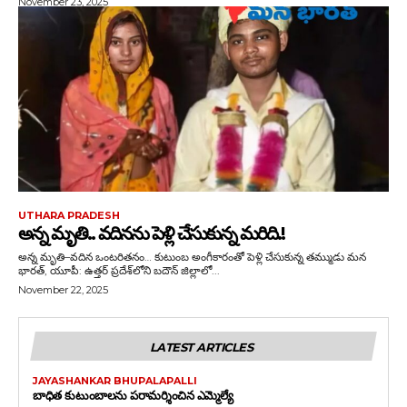
November 23, 2025
UTHARA PRADESH
అన్న మృతి.. వదినను పెళ్లి చేసుకున్న మరిది.!
అన్న మృతి–వదిన ఒంటరితనం… కుటుంబ అంగీకారంతో పెళ్లి చేసుకున్న తమ్ముడు మన
భారత్, యూపీ: ఉత్తర్ ప్రదేశ్‌లోని బదౌన్ జిల్లాలో...
November 22, 2025
LATEST ARTICLES
JAYASHANKAR BHUPALAPALLI
బాధిత కుటుంబాలను పరామర్శించిన ఎమ్మెల్యే