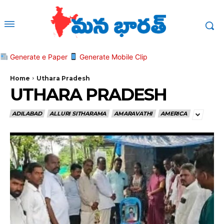
Generate e Paper
Generate Mobile Clip
Home
Uthara Pradesh
UTHARA PRADESH
ADILABAD
ALLURI SITHARAMA
AMARAVATHI
AMERICA