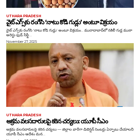
UTHARA PRADESH
వైట్ ఎగ్స్‌కు రంగేసి ‘నాటు కోడి గుడ్లు’ అంటూ విక్రయం
వైట్ ఎగ్స్‌కు రంగేసి ‘నాటు కోడి గుడ్లు’ అంటూ విక్రయం… మురాదాబాద్‌లో నకిలీ గుడ్ల ముఠా
అరెస్టు ఫుడ్ సేఫ్టీ...
November 27, 2025
UTHARA PRADESH
అక్రమ వలసదారులపై కఠిన చర్యలు: యూపీ సీఎం
అక్రమ వలసదారులపై కఠిన చర్యలు — జిల్లాల వారీగా డిటెన్షన్ సెంటర్లు ఏర్పాటు చేయాలని
యూపీ సీఎం ఆదేశం మన...