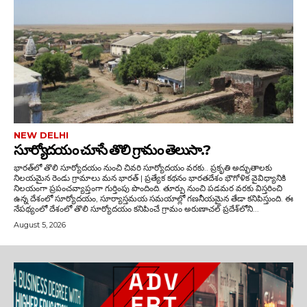
NEW DELHI
సూర్యోదయం చూసే తొలి గ్రామం తెలుసా.?
భారత్‌లో తొలి సూర్యోదయం నుంచి చివరి సూర్యోదయం వరకు.. ప్రకృతి అద్భుతాలకు
నిలయమైన రెండు గ్రామాలు మన భారత్ | ప్రత్యేక కథనం భారతదేశం భౌగోళిక వైవిధ్యానికి
నిలయంగా ప్రపంచవ్యాప్తంగా గుర్తింపు పొందింది. తూర్పు నుంచి పడమర వరకు విస్తరించి
ఉన్న దేశంలో సూర్యోదయం, సూర్యాస్తమయ సమయాల్లో గణనీయమైన తేడా కనిపిస్తుంది. ఈ
నేపథ్యంలో దేశంలో తొలి సూర్యోదయం కనిపించే గ్రామం అరుణాచల్ ప్రదేశ్‌లోని...
August 5, 2026