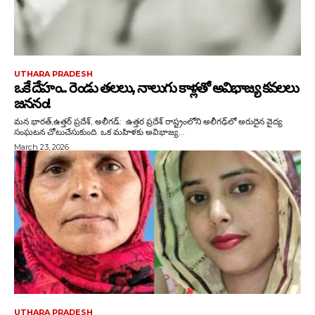
UTHARA PRADESH
ఒకే దేహం.. రెండు తలలు, నాలుగు కాళ్లతో అవిభాజ్య కవలలు
జననం!
మన భారత్,ఉత్తర్ ప్రదేశ్, అలీగడ్: ఉత్తర ప్రదేశ్ రాష్ట్రంలోని అలీగఢ్‌లో అరుదైన వైద్య
సంఘటన చోటుచేసుకుంది. ఒక మహిళకు అవిభాజ్య...
March 23, 2026
UTHARA PRADESH