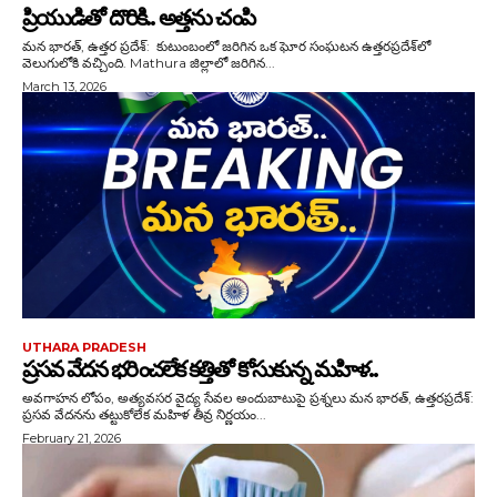
ప్రియుడితో దొరికి.. అత్తను చంపి
మన భారత్, ఉత్తర ప్రదేశ్: కుటుంబంలో జరిగిన ఒక ఘోర సంఘటన ఉత్తరప్రదేశ్‌లో
వెలుగులోకి వచ్చింది. Mathura జిల్లాలో జరిగిన...
March 13, 2026
UTHARA PRADESH
ప్రసవ వేదన భరించలేక కత్తితో కోసుకున్న మహిళ..
అవగాహన లోపం, అత్యవసర వైద్య సేవల అందుబాటుపై ప్రశ్నలు మన భారత్, ఉత్తరప్రదేశ్:
ప్రసవ వేదనను తట్టుకోలేక మహిళ తీవ్ర నిర్ణయం...
February 21, 2026