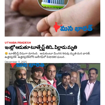
UTHARA PRADESH
ఇంట్లో ఆడుతూ టూత్పేస్ట్ తిని.. పిల్లాడు మృతి
టూత్‌పేస్ట్ విషంగా మారింది… ఆడుకుంటూ మింగిన శిశువు మృతి మన భారత్,
ఉత్తరప్రదేశ్: ఉత్తరప్రదేశ్‌లోని అలీగఢ్‌లో విషాదకర ఘటన...
December 11, 2025