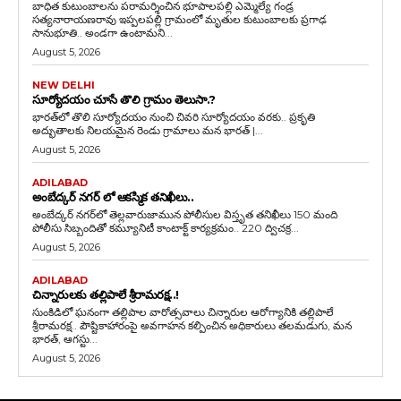
బాధిత కుటుంబాలను పరామర్శించిన భూపాలపల్లి ఎమ్మెల్యే గండ్ర
సత్యనారాయణరావు ఇప్పలపల్లి గ్రామంలో మృతుల కుటుంబాలకు ప్రగాఢ
సానుభూతి.. అండగా ఉంటామని...
August 5, 2026
NEW DELHI
సూర్యోదయం చూసే తొలి గ్రామం తెలుసా.?
భారత్‌లో తొలి సూర్యోదయం నుంచి చివరి సూర్యోదయం వరకు.. ప్రకృతి
అద్భుతాలకు నిలయమైన రెండు గ్రామాలు మన భారత్ |...
August 5, 2026
ADILABAD
అంబేద్కర్ నగర్ లో ఆకస్మిక తనిఖీలు..
అంబేద్కర్ నగర్‌లో తెల్లవారుజామున పోలీసుల విస్తృత తనిఖీలు 150 మంది
పోలీసు సిబ్బందితో కమ్యూనిటీ కాంటాక్ట్ కార్యక్రమం.. 220 ద్విచక్ర...
August 5, 2026
ADILABAD
చిన్నారులకు తల్లిపాలే శ్రీరామరక్ష..!
సుంకిడిలో ఘనంగా తల్లిపాల వారోత్సవాలు చిన్నారుల ఆరోగ్యానికి తల్లిపాలే
శ్రీరామరక్ష.. పౌష్టికాహారంపై అవగాహన కల్పించిన అధికారులు తలమడుగు, మన
భారత్, ఆగస్టు...
August 5, 2026