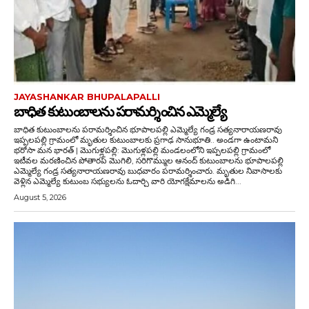
JAYASHANKAR BHUPALAPALLI
బాధిత కుటుంబాలను పరామర్శించిన ఎమ్మెల్యే
బాధిత కుటుంబాలను పరామర్శించిన భూపాలపల్లి ఎమ్మెల్యే గండ్ర సత్యనారాయణరావు
ఇప్పలపల్లి గ్రామంలో మృతుల కుటుంబాలకు ప్రగాఢ సానుభూతి.. అండగా ఉంటామని
భరోసా మన భారత్ | మొగుళ్లపల్లి: మొగుళ్లపల్లి మండలంలోని ఇప్పలపల్లి గ్రామంలో
ఇటీవల మరణించిన పోతారప్ మొగిలి, సరిగొమ్ముల ఆనంద్ కుటుంబాలను భూపాలపల్లి
ఎమ్మెల్యే గండ్ర సత్యనారాయణరావు బుధవారం పరామర్శించారు. మృతుల నివాసాలకు
వెళ్లిన ఎమ్మెల్యే కుటుంబ సభ్యులను ఓదార్చి వారి యోగక్షేమాలను అడిగి...
August 5, 2026