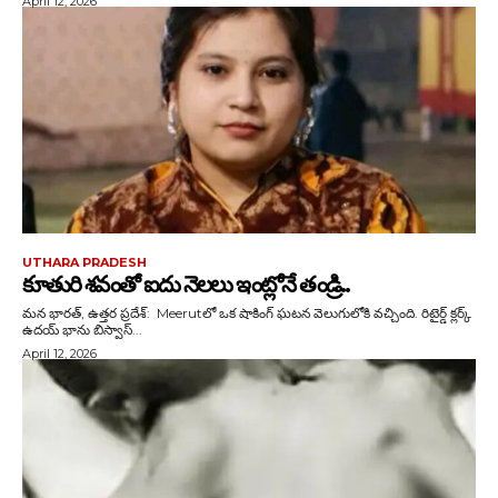
April 12, 2026
UTHARA PRADESH
కూతురి శవంతో ఐదు నెలలు ఇంట్లోనే తండ్రి..
మన భారత్, ఉత్తర ప్రదేశ్: Meerutలో ఒక షాకింగ్ ఘటన వెలుగులోకి వచ్చింది. రిటైర్డ్ క్లర్క్
ఉదయ్ భాను బిస్వాస్...
April 12, 2026