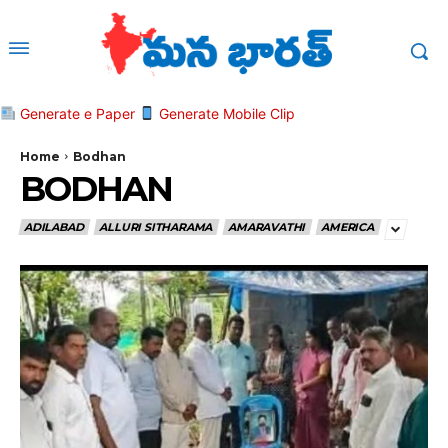
Generate e Paper
Generate Mobile Clip
Home
Bodhan
BODHAN
ADILABAD
ALLURI SITHARAMA
AMARAVATHI
AMERICA