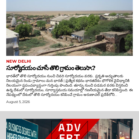
NEW DELHI
సూర్యోదయం చూసే తొలి గ్రామం తెలుసా.?
భారత్‌లో తొలి సూర్యోదయం నుంచి చివరి సూర్యోదయం వరకు.. ప్రకృతి అద్భుతాలకు
నిలయమైన రెండు గ్రామాలు మన భారత్ | ప్రత్యేక కథనం భారతదేశం భౌగోళిక వైవిధ్యానికి
నిలయంగా ప్రపంచవ్యాప్తంగా గుర్తింపు పొందింది. తూర్పు నుంచి పడమర వరకు విస్తరించి
ఉన్న దేశంలో సూర్యోదయం, సూర్యాస్తమయ సమయాల్లో గణనీయమైన తేడా కనిపిస్తుంది. ఈ
నేపథ్యంలో దేశంలో తొలి సూర్యోదయం కనిపించే గ్రామం అరుణాచల్ ప్రదేశ్‌లోని...
August 5, 2026