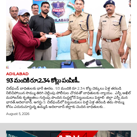
ADILABAD
93 మందికి రూ.2.34 కోట్లు పంపిణీ..
చిట్‌ఫండ్ బాధితులకు భారీ ఊరట.. 93 మందికి రూ.2.34 కోట్ల చెక్కులు ఏళ్ల తరబడి
నిలిచిపోయిన సొమ్ము తిరిగి చెల్లింపు పోలీసుల చొరవతో బాధితులకు న్యాయం.. ఎస్పీ అఖిల్
మహాజన్‌కు కృతజ్ఞతలు గుర్తింపు పొందిన సంస్థల్లోనే పెట్టుబడులు పెట్టాలి: జిల్లా ఎస్పీ మన
భారత్,ఆదిలాబాద్, ఆగస్టు 5: చిట్‌ఫండ్‌లో పెట్టుబడులు పెట్టి ఏళ్ల తరబడి తమ సొమ్ము
కోసం ఎదురుచూస్తున్న ఉమ్మడి ఆదిలాబాద్ జిల్లాకు చెందిన బాధితులకు...
August 5, 2026