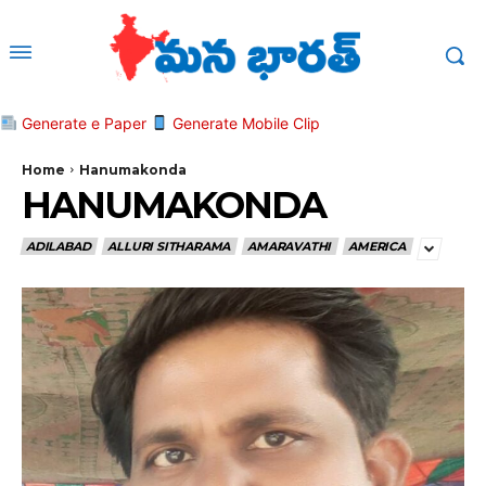
Generate e Paper
Generate Mobile Clip
Home
Hanumakonda
HANUMAKONDA
ADILABAD
ALLURI SITHARAMA
AMARAVATHI
AMERICA