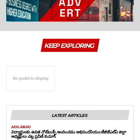
KEEP EXPLORING
No posts to display
LATEST ARTICLES
ADILABAD
విద్యార్థులకు ఉచిత నోట్‌బుక్స్ అందించడం అభినందనీయం:టీజీజేఎల్‌ఏ జిల్లా
అధ్యక్షులు చట్ల ప్రవీణ్ కుమార్