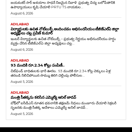
జయశంకర్ సార్ ఆశయాల సాధనే నిజమైన నివాళి: ప్రభుత్వ విద్య బలోపేతానికి
ఉపాధ్యాయులు కృషి చేయాలి PRTU TS నాయకుల...
August 6, 2026
ADILABAD
విద్యార్థులకు ఉచిత నోట్‌బుక్స్ అందించడం అభినందనీయం:టీజీజేఎల్‌ఏ జిల్లా
అధ్యక్షులు చట్ల ప్రవీణ్ కుమార్
ఇంటర్ విద్యార్థులకు ఉచిత నోట్‌బుక్స్ – ప్రభుత్వ నిర్ణయం అభినందనీయం హర్షం
వ్యక్తం చేసిన టీజీజేఎల్‌ఏ జిల్లా అధ్యక్షులు చట్ల...
August 6, 2026
ADILABAD
93 మందికి రూ.2.34 కోట్లు పంపిణీ..
చిట్‌ఫండ్ బాధితులకు భారీ ఊరట.. 93 మందికి రూ.2.34 కోట్ల చెక్కులు ఏళ్ల
తరబడి నిలిచిపోయిన సొమ్ము తిరిగి చెల్లింపు పోలీసుల...
August 5, 2026
ADILABAD
మంత్రి సీతక్కను కలిసిన ఎమ్మెల్యే అనిల్ జాదవ్
బోథ్‌లో ఐసీడీఎస్ నూతన భవనానికి తక్షణమే నిధులు మంజూరు చేయాలి సెక్రటరీ
సృజనకు మంత్రి సీతక్క ఆదేశాలు ఎమ్మెల్యే అనిల్ జాదవ్...
August 5, 2026