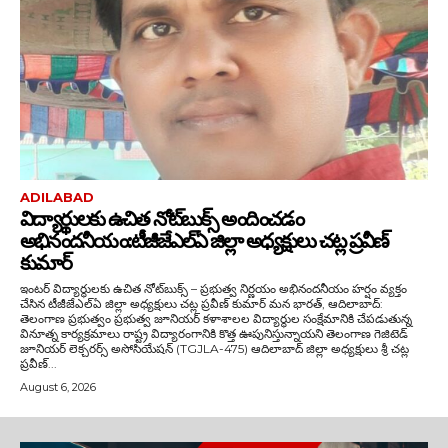
ADILABAD
విద్యార్థులకు ఉచిత నోట్‌బుక్స్ అందించడం
అభినందనీయం:టీజీజేఎల్‌ఏ జిల్లా అధ్యక్షులు చట్ల ప్రవీణ్
కుమార్
ఇంటర్ విద్యార్థులకు ఉచిత నోట్‌బుక్స్ – ప్రభుత్వ నిర్ణయం అభినందనీయం హర్షం వ్యక్తం
చేసిన టీజీజేఎల్‌ఏ జిల్లా అధ్యక్షులు చట్ల ప్రవీణ్ కుమార్ మన భారత్, ఆదిలాబాద్:
తెలంగాణ ప్రభుత్వం ప్రభుత్వ జూనియర్ కళాశాలల విద్యార్థుల సంక్షేమానికి చేపడుతున్న
వినూత్న కార్యక్రమాలు రాష్ట్ర విద్యారంగానికి కొత్త ఊపునిస్తున్నాయని తెలంగాణ గెజిటెడ్
జూనియర్ లెక్చరర్స్ అసోసియేషన్ (TGJLA-475) ఆదిలాబాద్ జిల్లా అధ్యక్షులు శ్రీ చట్ల
ప్రవీణ్...
August 6, 2026