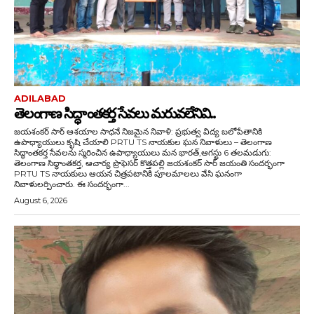
ADILABAD
తెలంగాణ సిద్ధాంతకర్త సేవలు మరువలేనివి..
జయశంకర్ సార్ ఆశయాల సాధనే నిజమైన నివాళి: ప్రభుత్వ విద్య బలోపేతానికి
ఉపాధ్యాయులు కృషి చేయాలి PRTU TS నాయకుల ఘన నివాళులు – తెలంగాణ
సిద్ధాంతకర్త సేవలను స్మరించిన ఉపాధ్యాయులు మన భారత్,ఆగస్టు 6 తలమడుగు:
తెలంగాణ సిద్ధాంతకర్త, ఆచార్య ప్రొఫెసర్ కొత్తపల్లి జయశంకర్ సార్ జయంతి సందర్భంగా
PRTU TS నాయకులు ఆయన చిత్రపటానికి పూలమాలలు వేసి ఘనంగా
నివాళులర్పించారు. ఈ సందర్భంగా...
August 6, 2026