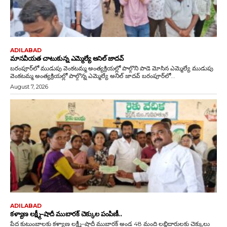
ADILABAD
మానవీయత చాటుకున్న ఎమ్మెల్యే అనిల్ జాదవ్
బరంపూర్‌లో ముడుపు వెంకటమ్మ అంత్యక్రియల్లో పాల్గొని పాడె మోసిన ఎమ్మెల్యే ముడుపు
వెంకటమ్మ అంత్యక్రియల్లో పాల్గొన్న ఎమ్మెల్యే అనిల్ జాదవ్ బరంపూర్‌లో...
August 7, 2026
ADILABAD
కళ్యాణ లక్ష్మీ–షాదీ ముబారక్ చెక్కుల పంపిణీ..
పేద కుటుంబాలకు కళ్యాణ లక్ష్మీ–షాదీ ముబారక్ అండ 48 మంది లబ్ధిదారులకు చెక్కులు