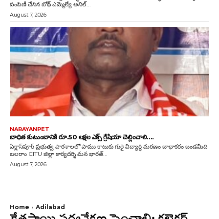
పంపిణీ చేసిన బోథ్ ఎమ్మెల్యే అనిల్...
August 7, 2026
NARAYANPET
బాధిత కుటుంబానికి రూ.50 లక్షల ఎక్స్ గ్రేషియా చెల్లించాలి….
ఏక్లాస్‌పూర్ ప్రభుత్వ పాఠశాలలో పాము కాటుకు గురై విద్యార్థి మరణం బాధాకరం బండమీది
బలరాం CITU జిల్లా కార్యదర్శి మన భారత్...
August 7, 2026