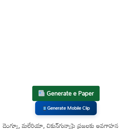
Generate e Paper
Generate Mobile Clip
డెంగ్యూ, మలేరియా, చికున్‌గున్యాపై ప్రజలకు అవగాహన