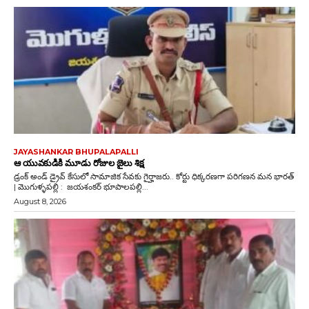
JAYASHANKAR BHUPALAPALLI
ఆ యువకుడికి మూడు రోజుల జైలు శిక్ష
డ్రంక్‌ అండ్‌ డ్రైవ్‌ కేసులో సామాజిక సేవకు గైర్హాజరు.. కోర్టు ధిక్కరణగా పరిగణన మన భారత్
| మొగుళ్ళపల్లి : జయశంకర్ భూపాలపల్లి...
August 8, 2026