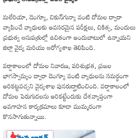
మలేరియా, డెంగ్యూ, చికున్‌గున్యా వంటి దోమల ద్వారా
వ్యాపించే వ్యాధులకు అవసరమైన పరీక్షలు, చికిత్స, మందులు
ప్రభుత్వ ఆసుపత్రుల్లో ఉచితంగా అందుబాటులో ఉన్నాయని
జిల్లా వైద్య మరియు ఆరోగ్యశాఖ తెలిపింది.
వర్షాకాలంలో దోమల నివారణ, పరిశుభ్రత, ప్రజల
భాగస్వామ్యం ద్వారా డెంగ్యూ వంటి వ్యాధులను సమర్థంగా
అరికట్టవచ్చని వైద్యశాఖ పునరుద్ఘాటించింది. వర్షాకాలంలో
దోమల పెరుగుదలను అరికట్టేందుకు దేశవ్యాప్తంగా
అవగాహన కార్యక్రమాలు కూడా ముమ్మరంగా
కొనసాగుతున్నాయి.