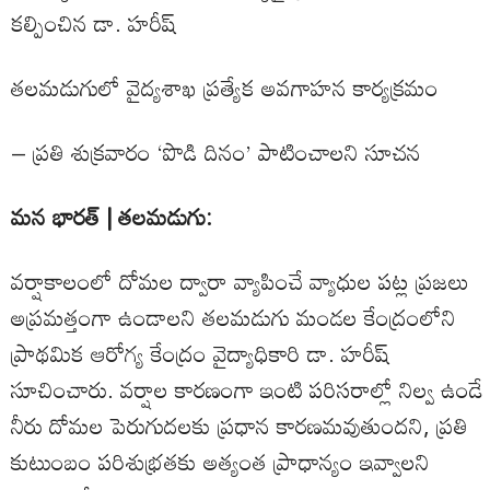
కల్పించిన డా. హరీష్
తలమడుగులో వైద్యశాఖ ప్రత్యేక అవగాహన కార్యక్రమం
– ప్రతి శుక్రవారం ‘పొడి దినం’ పాటించాలని సూచన
మన భారత్ | తలమడుగు:
వర్షాకాలంలో దోమల ద్వారా వ్యాపించే వ్యాధుల పట్ల ప్రజలు
అప్రమత్తంగా ఉండాలని తలమడుగు మండల కేంద్రంలోని
ప్రాథమిక ఆరోగ్య కేంద్రం వైద్యాధికారి డా. హరీష్
సూచించారు. వర్షాల కారణంగా ఇంటి పరిసరాల్లో నిల్వ ఉండే
నీరు దోమల పెరుగుదలకు ప్రధాన కారణమవుతుందని, ప్రతి
కుటుంబం పరిశుభ్రతకు అత్యంత ప్రాధాన్యం ఇవ్వాలని