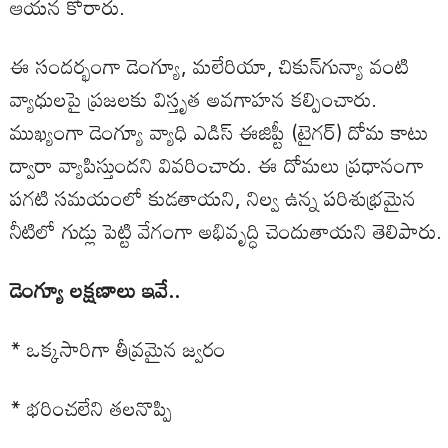
ఆయన కోరారు.
ఈ సందర్భంగా డెంగ్యూ, మలేరియా, చికున్‌గున్యా వంటి
వ్యాధులపై ప్రజలకు విస్తృత అవగాహన కల్పించారు.
ముఖ్యంగా డెంగ్యూ వ్యాధి ఎడిస్ ఈజిప్టీ (టైగర్) దోమ కాటు
ద్వారా వ్యాపిస్తుందని వివరించారు. ఈ దోమలు ప్రధానంగా
పగటి సమయంలో కుడతాయని, నిల్వ ఉన్న పరిశుభ్రమైన
నీటిలో గుడ్లు పెట్టి వేగంగా అభివృద్ధి చెందుతాయని తెలిపారు.
డెంగ్యూ లక్షణాలు ఇవే..
* ఒక్కసారిగా తీవ్రమైన జ్వరం
* భరించలేని తలనొప్పి