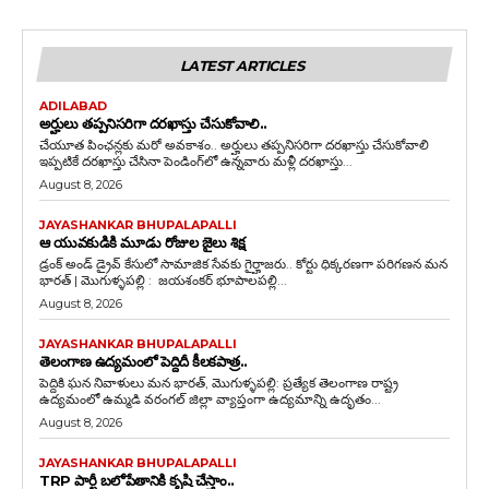
LATEST ARTICLES
ADILABAD
అర్హులు తప్పనిసరిగా దరఖాస్తు చేసుకోవాలి..
చేయూత పింఛన్లకు మరో అవకాశం.. అర్హులు తప్పనిసరిగా దరఖాస్తు చేసుకోవాలి
ఇప్పటికే దరఖాస్తు చేసినా పెండింగ్‌లో ఉన్నవారు మళ్లీ దరఖాస్తు...
August 8, 2026
JAYASHANKAR BHUPALAPALLI
ఆ యువకుడికి మూడు రోజుల జైలు శిక్ష
డ్రంక్‌ అండ్‌ డ్రైవ్‌ కేసులో సామాజిక సేవకు గైర్హాజరు.. కోర్టు ధిక్కరణగా పరిగణన మన
భారత్ | మొగుళ్ళపల్లి : జయశంకర్ భూపాలపల్లి...
August 8, 2026
JAYASHANKAR BHUPALAPALLI
తెలంగాణ ఉద్యమంలో పెద్దిదీ కీలకపాత్ర..
పెద్దికి ఘన నివాళులు మన భారత్, మొగుళ్ళపల్లి: ప్రత్యేక తెలంగాణ రాష్ట్ర
ఉద్యమంలో ఉమ్మడి వరంగల్ జిల్లా వ్యాప్తంగా ఉద్యమాన్ని ఉదృతం...
August 8, 2026
JAYASHANKAR BHUPALAPALLI
TRP పార్టీ బలోపేతానికి కృషి చేస్తాం..