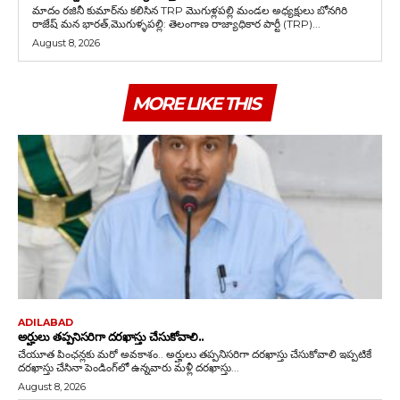
మాదం రజినీ కుమార్‌ను కలిసిన TRP మొగుళ్లపల్లి మండల అధ్యక్షులు బోనగిరి
రాజేష్ మన భారత్,మొగుళ్ళపల్లి: తెలంగాణ రాజ్యాధికార పార్టీ (TRP)...
August 8, 2026
MORE LIKE THIS
ADILABAD
అర్హులు తప్పనిసరిగా దరఖాస్తు చేసుకోవాలి..
చేయూత పింఛన్లకు మరో అవకాశం.. అర్హులు తప్పనిసరిగా దరఖాస్తు చేసుకోవాలి ఇప్పటికే
దరఖాస్తు చేసినా పెండింగ్‌లో ఉన్నవారు మళ్లీ దరఖాస్తు...
August 8, 2026