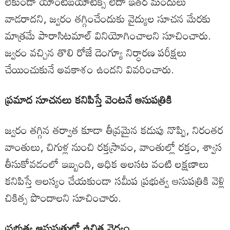
లేకుండా యాంటీబయాటిక్స్ లేదా ఇతర మందులు
వాడరాదని, జ్వరం తగ్గించేందుకు వైద్యుల సూచన మేరకు
మాత్రమే పారాసిటమాల్ వినియోగించాలని సూచించారు.
జ్వరం వచ్చిన తొలి రోజే డెంగ్యూ నిర్ధారణ పరీక్షలు
చేయించుకునే అవకాశం ఉందని వివరించారు.
ప్రమాద సూచనలు కనిపిస్తే వెంటనే ఆసుపత్రికి
జ్వరం తగ్గిన తర్వాత కూడా తీవ్రమైన కడుపు నొప్పి, నిరంతర
వాంతులు, చిగుళ్ల నుంచి రక్తస్రావం, వాంతుల్లో రక్తం, శ్వాస
తీసుకోవడంలో ఇబ్బంది, అధిక అలసట వంటి లక్షణాలు
కనిపిస్తే ఆలస్యం చేయకుండా సమీప ప్రభుత్వ ఆసుపత్రికి వెళ్లి
చికిత్స పొందాలని సూచించారు.
ప్రభుత్వ ఆసుపత్రుల్లో ఉచిత వైద్యం