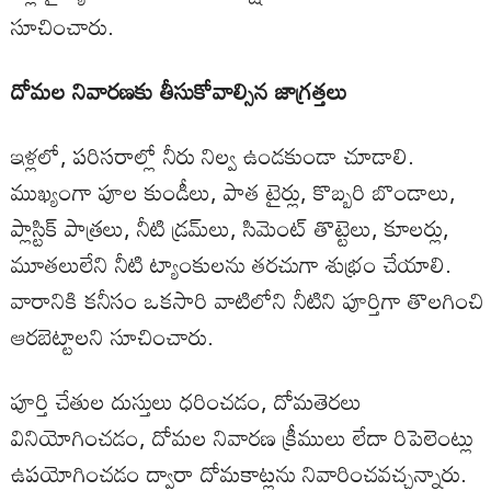
సూచించారు.
దోమల నివారణకు తీసుకోవాల్సిన జాగ్రత్తలు
ఇళ్లలో, పరిసరాల్లో నీరు నిల్వ ఉండకుండా చూడాలి.
ముఖ్యంగా పూల కుండీలు, పాత టైర్లు, కొబ్బరి బొండాలు,
ప్లాస్టిక్ పాత్రలు, నీటి డ్రమ్‌లు, సిమెంట్ తొట్టెలు, కూలర్లు,
మూతలులేని నీటి ట్యాంకులను తరచుగా శుభ్రం చేయాలి.
వారానికి కనీసం ఒకసారి వాటిలోని నీటిని పూర్తిగా తొలగించి
ఆరబెట్టాలని సూచించారు.
పూర్తి చేతుల దుస్తులు ధరించడం, దోమతెరలు
వినియోగించడం, దోమల నివారణ క్రీములు లేదా రిపెలెంట్లు
ఉపయోగించడం ద్వారా దోమకాట్లను నివారించవచ్చన్నారు.