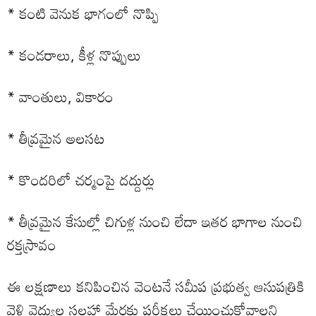
* కంటి వెనుక భాగంలో నొప్పి
* కండరాలు, కీళ్ల నొప్పులు
* వాంతులు, వికారం
* తీవ్రమైన అలసట
* కొందరిలో చర్మంపై దద్దుర్లు
* తీవ్రమైన కేసుల్లో చిగుళ్ల నుంచి లేదా ఇతర భాగాల నుంచి
రక్తస్రావం
ఈ లక్షణాలు కనిపించిన వెంటనే సమీప ప్రభుత్వ ఆసుపత్రికి
వెళ్లి వైద్యుల సలహా మేరకు పరీక్షలు చేయించుకోవాలని