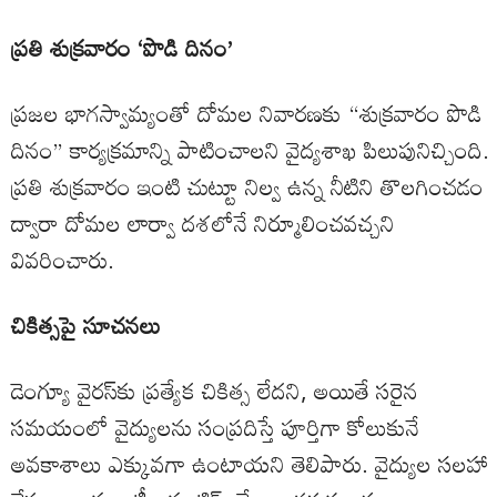
ప్రతి శుక్రవారం ‘పొడి దినం’
ప్రజల భాగస్వామ్యంతో దోమల నివారణకు “శుక్రవారం పొడి
దినం” కార్యక్రమాన్ని పాటించాలని వైద్యశాఖ పిలుపునిచ్చింది.
ప్రతి శుక్రవారం ఇంటి చుట్టూ నిల్వ ఉన్న నీటిని తొలగించడం
ద్వారా దోమల లార్వా దశలోనే నిర్మూలించవచ్చని
వివరించారు.
చికిత్సపై సూచనలు
డెంగ్యూ వైరస్‌కు ప్రత్యేక చికిత్స లేదని, అయితే సరైన
సమయంలో వైద్యులను సంప్రదిస్తే పూర్తిగా కోలుకునే
అవకాశాలు ఎక్కువగా ఉంటాయని తెలిపారు. వైద్యుల సలహా