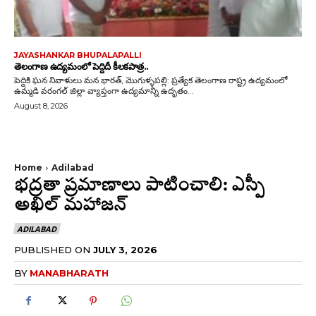
JAYASHANKAR BHUPALAPALLI
తెలంగాణ ఉద్యమంలో పెద్దిదీ కీలకపాత్ర..
పెద్దికి ఘన నివాళులు మన భారత్, మొగుళ్ళపల్లి: ప్రత్యేక తెలంగాణ రాష్ట్ర ఉద్యమంలో
ఉమ్మడి వరంగల్ జిల్లా వ్యాప్తంగా ఉద్యమాన్ని ఉదృతం...
August 8, 2026