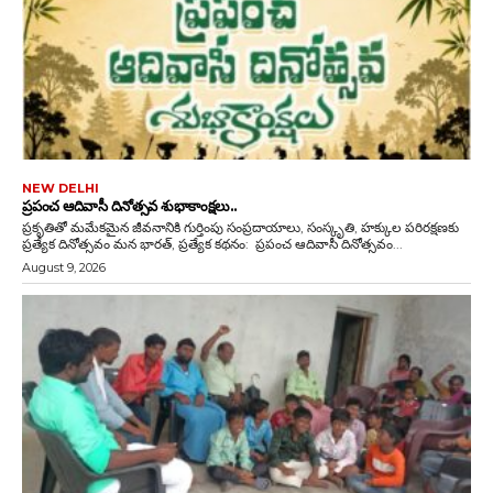
NEW DELHI
ప్రపంచ ఆదివాసీ దినోత్సవ శుభాకాంక్షలు..
ప్రకృతితో మమేకమైన జీవనానికి గుర్తింపు సంప్రదాయాలు, సంస్కృతి, హక్కుల పరిరక్షణకు
ప్రత్యేక దినోత్సవం మన భారత్, ప్రత్యేక కథనం: ప్రపంచ ఆదివాసీ దినోత్సవం...
August 9, 2026