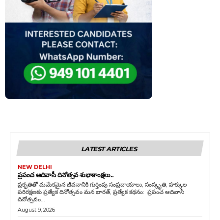
LATEST ARTICLES
NEW DELHI
ప్రపంచ ఆదివాసీ దినోత్సవ శుభాకాంక్షలు..
ప్రకృతితో మమేకమైన జీవనానికి గుర్తింపు సంప్రదాయాలు, సంస్కృతి, హక్కుల
పరిరక్షణకు ప్రత్యేక దినోత్సవం మన భారత్, ప్రత్యేక కథనం: ప్రపంచ ఆదివాసీ
దినోత్సవం...
August 9, 2026