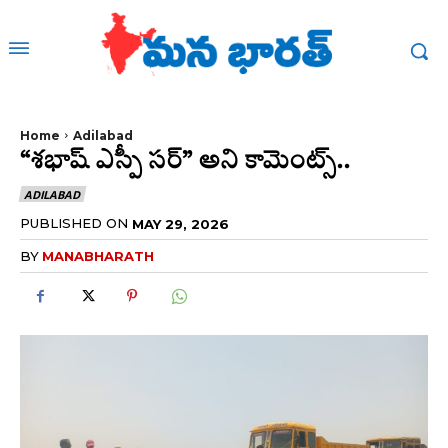
Home
Adilabad
“శభాష్ ఎస్పీ సర్” అని కామెంట్స్..
ADILABAD
PUBLISHED ON
MAY 29, 2026
BY
MANABHARATH