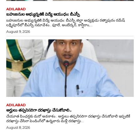
ADILABAD
బహుజనుల అభ్యున్నతికి విద్యే ఆయుధం: బీఎస్పీ
బహుజనుల అభ్యున్నతికి విద్యే ఆయుధం: బీఎస్పీ జిల్లా అధ్యక్షుడు రత్నాపురం రమేష్
లక్ష్మీపూర్‌లో బీఎస్పీ సమావేశం.. ఫూలే, అంబేద్కర్, కాన్షీరాం,...
August 9, 2026
ADILABAD
అర్హులు తప్పనిసరిగా దరఖాస్తు చేసుకోవాలి..
చేయూత పింఛన్లకు మరో అవకాశం.. అర్హులు తప్పనిసరిగా దరఖాస్తు చేసుకోవాలి ఇప్పటికే
దరఖాస్తు చేసినా పెండింగ్‌లో ఉన్నవారు మళ్లీ దరఖాస్తు...
August 8, 2026