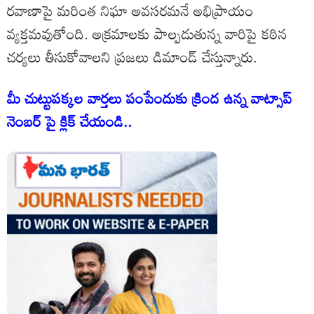
రవాణాపై మరింత నిఘా అవసరమనే అభిప్రాయం
వ్యక్తమవుతోంది. అక్రమాలకు పాల్పడుతున్న వారిపై కఠిన
చర్యలు తీసుకోవాలని ప్రజలు డిమాండ్ చేస్తున్నారు.
మీ చుట్టుపక్కల వార్తలు పంపేందుకు క్రింద ఉన్న వాట్సాప్
నెంబర్ పై క్లిక్ చేయండి..