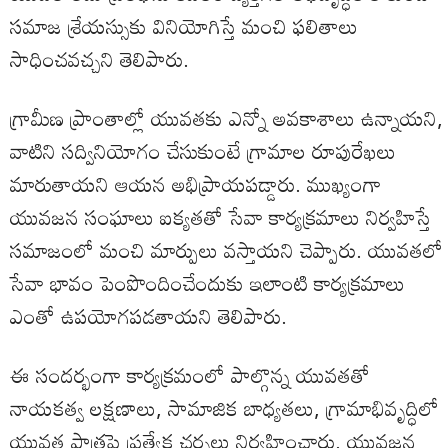
సమాజ శ్రేయస్సుకు వినియోగిస్తే మంచి ఫలితాలు
సాధించవచ్చని తెలిపారు.
గ్రామీణ ప్రాంతాల్లో యువతకు ఎన్నో అవకాశాలు ఉన్నాయని,
వాటిని సద్వినియోగం చేసుకుంటే గ్రామాల రూపురేఖలు
మారుతాయని ఆయన అభిప్రాయపడ్డారు. ముఖ్యంగా
యువజన సంఘాలు ఐక్యతతో సేవా కార్యక్రమాలు నిర్వహిస్తే
సమాజంలో మంచి మార్పులు వస్తాయని చెప్పారు. యువతలో
సేవా భావం పెంపొందించేందుకు ఇలాంటి కార్యక్రమాలు
ఎంతో ఉపయోగపడతాయని తెలిపారు.
ఈ సందర్భంగా కార్యక్రమంలో పాల్గొన్న యువతతో
నాయకత్వ లక్షణాలు, సామాజిక బాధ్యతలు, గ్రామాభివృద్ధిలో
యువత పాత్రపై ప్రత్యేక చర్చలు నిర్వహించారు. యువజన