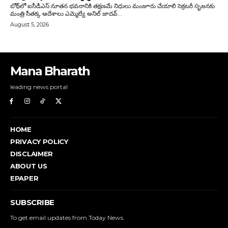
Mana Bharath
leading news portal
HOME
PRIVACY POLICY
DISCLAIMER
ABOUT US
EPAPER
SUBSCRIBE
To get email updates from Today News.