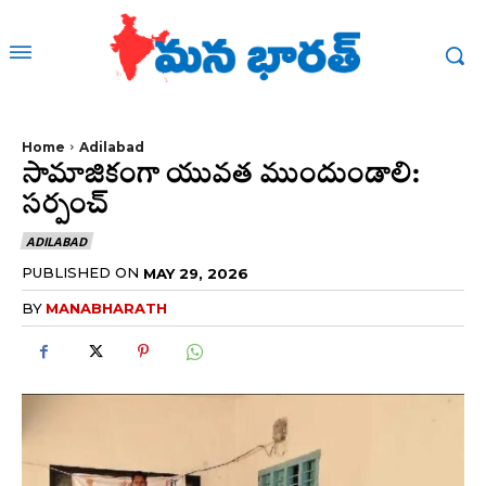
Home
Adilabad
సామాజికంగా యువత ముందుండాలి:
సర్పంచ్
ADILABAD
PUBLISHED ON
MAY 29, 2026
BY
MANABHARATH