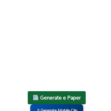
Generate e Paper
Generate Mobile Clip