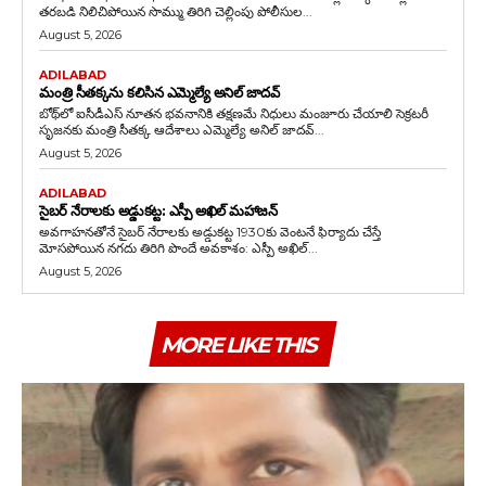
తరబడి నిలిచిపోయిన సొమ్ము తిరిగి చెల్లింపు పోలీసుల...
August 5, 2026
ADILABAD
మంత్రి సీతక్కను కలిసిన ఎమ్మెల్యే అనిల్ జాదవ్
బోథ్‌లో ఐసీడీఎస్ నూతన భవనానికి తక్షణమే నిధులు మంజూరు చేయాలి సెక్రటరీ
సృజనకు మంత్రి సీతక్క ఆదేశాలు ఎమ్మెల్యే అనిల్ జాదవ్...
August 5, 2026
ADILABAD
సైబర్ నేరాలకు అడ్డుకట్ట: ఎస్పీ అఖిల్ మహాజన్
అవగాహనతోనే సైబర్ నేరాలకు అడ్డుకట్ట 1930కు వెంటనే ఫిర్యాదు చేస్తే
మోసపోయిన నగదు తిరిగి పొందే అవకాశం: ఎస్పీ అఖిల్...
August 5, 2026
MORE LIKE THIS