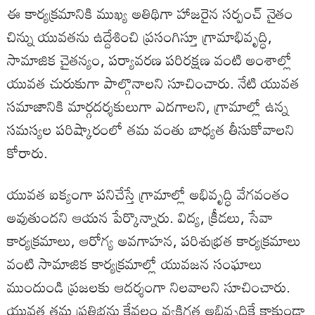
ఈ కార్యక్రమానికి ముఖ్య అతిథిగా హాజరైన సర్పంచ్ నైతం
చిన్ను యువతను ఉద్దేశించి ప్రసంగిస్తూ గ్రామాభివృద్ధి,
సామాజిక చైతన్యం, పర్యావరణ పరిరక్షణ వంటి అంశాల్లో
యువత చురుకుగా పాల్గొనాలని సూచించారు. నేటి యువత
సమాజానికి మార్గదర్శకులుగా ఎదగాలని, గ్రామాల్లో ఉన్న
సమస్యల పరిష్కారంలో తమ వంతు బాధ్యత తీసుకోవాలని
కోరారు.
యువత ఐక్యంగా పనిచేస్తే గ్రామాల్లో అభివృద్ధి వేగవంతం
అవుతుందని ఆయన పేర్కొన్నారు. విద్య, క్రీడలు, సేవా
కార్యక్రమాలు, ఆరోగ్య అవగాహన, పరిశుభ్రత కార్యక్రమాలు
వంటి సామాజిక కార్యక్రమాల్లో యువజన సంఘాలు
ముందుండి ప్రజలకు ఆదర్శంగా నిలవాలని సూచించారు.
యువత తమ ప్రతిభను కేవలం వ్యక్తిగత అభివృద్ధికే కాకుండా