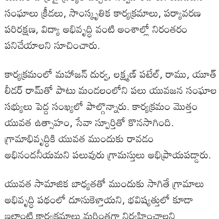
సంఘాలు క్రీడలు, సాంస్కృతిక కార్యక్రమాలు, పర్యావరణ
పరిరక్షణ, విద్యా అభివృద్ధి వంటి అంశాల్లో నిరంతరం
పనిచేయాలని సూచించారు.
కార్యక్రమంలో మహాజన్ దుర్వ, లక్ష్మణ్ పటేల్, రాము, యూత్
లీడర్ రామ్‌తో పాటు మండలంలోని పలు యువజన సంఘాల
సభ్యులు పెద్ద సంఖ్యలో పాల్గొన్నారు. కార్యక్రమం మొత్తం
యువత ఉత్సాహం, సేవా స్పూర్తితో కొనసాగింది.
గ్రామాభివృద్ధికి యువత ముందుకు రావడం
అభినందనీయమని పలువురు గ్రామస్తులు అభిప్రాయపడ్డారు.
యువత సామాజిక బాధ్యతతో ముందుకు సాగితే గ్రామాలు
అభివృద్ధి పథంలో దూసుకెళ్తాయని, భవిష్యత్తులో కూడా
ఇలాంటి కార్యక్రమాలు మరింతగా నిర్వహించాలని