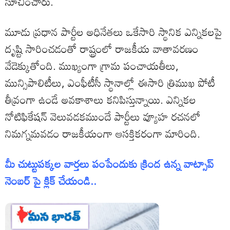
సూచించారు.
మూడు ప్రధాన పార్టీల అధినేతలు ఒకేసారి స్థానిక ఎన్నికలపై
దృష్టి సారించడంతో రాష్ట్రంలో రాజకీయ వాతావరణం
వేడెక్కుతోంది. ముఖ్యంగా గ్రామ పంచాయతీలు,
మున్సిపాలిటీలు, ఎంఫీటీసీ స్థానాల్లో ఈసారి త్రిముఖ పోటీ
తీవ్రంగా ఉండే అవకాశాలు కనిపిస్తున్నాయి. ఎన్నికల
నోటిఫికేషన్ వెలువడకముందే పార్టీలు వ్యూహ రచనలో
నిమగ్నమవడం రాజకీయంగా ఆసక్తికరంగా మారింది.
మీ చుట్టుపక్కల వార్తలు పంపేందుకు క్రింద ఉన్న వాట్సాప్
నెంబర్ పై క్లిక్ చేయండి..