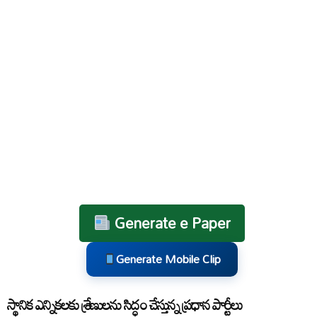
Generate e Paper
Generate Mobile Clip
స్థానిక ఎన్నికలకు శ్రేణులను సిద్ధం చేస్తున్న ప్రధాన పార్టీలు