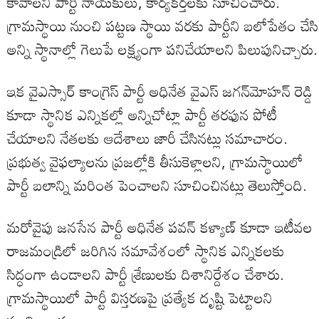
కావాలని పార్టీ నాయకులు, కార్యకర్తలకు సూచించారు.
గ్రామస్థాయి నుంచి పట్టణ స్థాయి వరకు పార్టీని బలోపేతం చేసి
అన్ని స్థానాల్లో గెలుపే లక్ష్యంగా పనిచేయాలని పిలుపునిచ్చారు.
ఇక వైఎస్సార్ కాంగ్రెస్ పార్టీ అధినేత వైఎస్ జగన్‌మోహన్ రెడ్డి
కూడా స్థానిక ఎన్నికల్లో అన్నిచోట్లా పార్టీ తరఫున పోటీ
చేయాలని నేతలకు ఆదేశాలు జారీ చేసినట్లు సమాచారం.
ప్రభుత్వ వైఫల్యాలను ప్రజల్లోకి తీసుకెళ్లాలని, గ్రామస్థాయిలో
పార్టీ బలాన్ని మరింత పెంచాలని సూచించినట్లు తెలుస్తోంది.
మరోవైపు జనసేన పార్టీ అధినేత పవన్ కళ్యాణ్ కూడా ఇటీవల
రాజమండ్రిలో జరిగిన సమావేశంలో స్థానిక ఎన్నికలకు
సిద్ధంగా ఉండాలని పార్టీ శ్రేణులకు దిశానిర్దేశం చేశారు.
గ్రామస్థాయిలో పార్టీ విస్తరణపై ప్రత్యేక దృష్టి పెట్టాలని