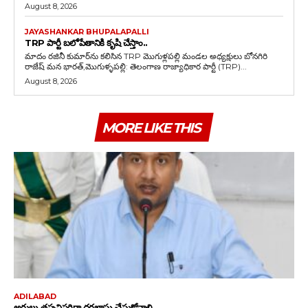
August 8, 2026
JAYASHANKAR BHUPALAPALLI
TRP పార్టీ బలోపేతానికి కృషి చేస్తాం..
మాదం రజినీ కుమార్‌ను కలిసిన TRP మొగుళ్లపల్లి మండల అధ్యక్షులు బోనగిరి
రాజేష్ మన భారత్,మొగుళ్ళపల్లి: తెలంగాణ రాజ్యాధికార పార్టీ (TRP)...
August 8, 2026
MORE LIKE THIS
ADILABAD
అర్హులు తప్పనిసరిగా దరఖాస్తు చేసుకోవాలి..