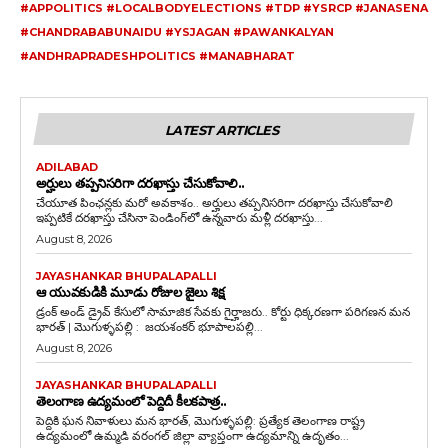
#APPOLITICS #LOCALBODYELECTIONS #TDP #YSRCP #JANASENA
#CHANDRABABUNAIDU #YSJAGAN #PAWANKALYAN
#ANDHRAPRADESHPOLITICS #MANABHARAT
LATEST ARTICLES
ADILABAD
అర్హులు తప్పనిసరిగా దరఖాస్తు చేసుకోవాలి..
చేయూత పింఛన్లకు మరో అవకాశం.. అర్హులు తప్పనిసరిగా దరఖాస్తు చేసుకోవాలి
ఇప్పటికే దరఖాస్తు చేసినా పెండింగ్‌లో ఉన్నవారు మళ్లీ దరఖాస్తు...
August 8, 2026
JAYASHANKAR BHUPALAPALLI
ఆ యువకుడికి మూడు రోజుల జైలు శిక్ష
డ్రంక్‌ అండ్‌ డ్రైవ్‌ కేసులో సామాజిక సేవకు గైర్హాజరు.. కోర్టు ధిక్కరణగా పరిగణన మన
భారత్ | మొగుళ్ళపల్లి : జయశంకర్ భూపాలపల్లి...
August 8, 2026
JAYASHANKAR BHUPALAPALLI
తెలంగాణ ఉద్యమంలో పెద్దిదీ కీలకపాత్ర..
పెద్దికి ఘన నివాళులు మన భారత్, మొగుళ్ళపల్లి: ప్రత్యేక తెలంగాణ రాష్ట్ర
ఉద్యమంలో ఉమ్మడి వరంగల్ జిల్లా వ్యాప్తంగా ఉద్యమాన్ని ఉదృతం...