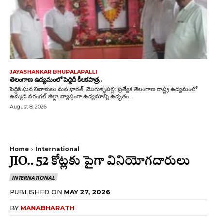
JAYASHANKAR BHUPALAPALLI
తెలంగాణ ఉద్యమంలో పెద్దిదీ కీలకపాత్ర..
పెద్దికి ఘన నివాళులు మన భారత్, మొగుళ్ళపల్లి: ప్రత్యేక తెలంగాణ రాష్ట్ర ఉద్యమంలో
ఉమ్మడి వరంగల్ జిల్లా వ్యాప్తంగా ఉద్యమాన్ని ఉదృతం...
August 8, 2026