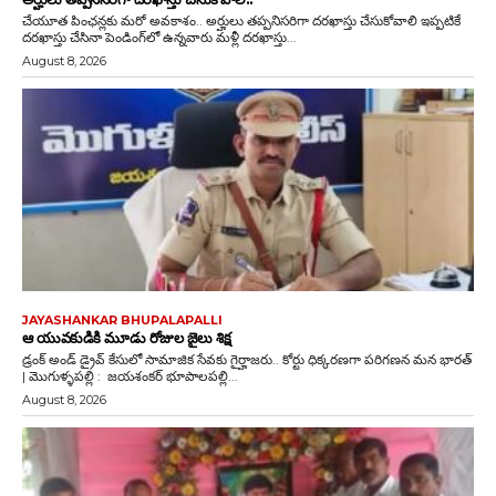
చేయూత పింఛన్లకు మరో అవకాశం.. అర్హులు తప్పనిసరిగా దరఖాస్తు చేసుకోవాలి ఇప్పటికే
దరఖాస్తు చేసినా పెండింగ్‌లో ఉన్నవారు మళ్లీ దరఖాస్తు...
August 8, 2026
JAYASHANKAR BHUPALAPALLI
ఆ యువకుడికి మూడు రోజుల జైలు శిక్ష
డ్రంక్‌ అండ్‌ డ్రైవ్‌ కేసులో సామాజిక సేవకు గైర్హాజరు.. కోర్టు ధిక్కరణగా పరిగణన మన భారత్
| మొగుళ్ళపల్లి : జయశంకర్ భూపాలపల్లి...
August 8, 2026