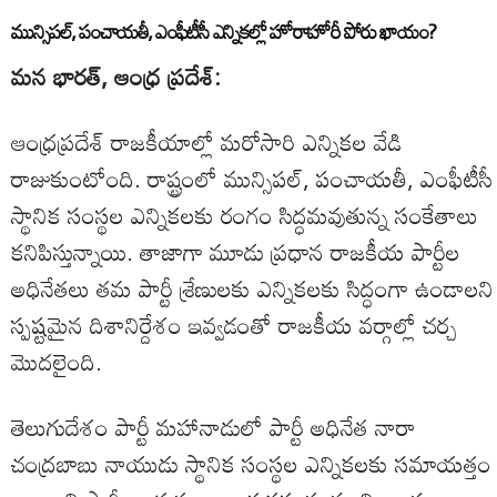
మున్సిపల్, పంచాయతీ, ఎంఫీటీసీ ఎన్నికల్లో హోరాహోరీ పోరు ఖాయం?
మన భారత్, ఆంధ్ర ప్రదేశ్:
ఆంధ్రప్రదేశ్ రాజకీయాల్లో మరోసారి ఎన్నికల వేడి
రాజుకుంటోంది. రాష్ట్రంలో మున్సిపల్, పంచాయతీ, ఎంఫీటీసీ
స్థానిక సంస్థల ఎన్నికలకు రంగం సిద్ధమవుతున్న సంకేతాలు
కనిపిస్తున్నాయి. తాజాగా మూడు ప్రధాన రాజకీయ పార్టీల
అధినేతలు తమ పార్టీ శ్రేణులకు ఎన్నికలకు సిద్ధంగా ఉండాలని
స్పష్టమైన దిశానిర్దేశం ఇవ్వడంతో రాజకీయ వర్గాల్లో చర్చ
మొదలైంది.
తెలుగుదేశం పార్టీ మహానాడులో పార్టీ అధినేత నారా
చంద్రబాబు నాయుడు స్థానిక సంస్థల ఎన్నికలకు సమాయత్తం