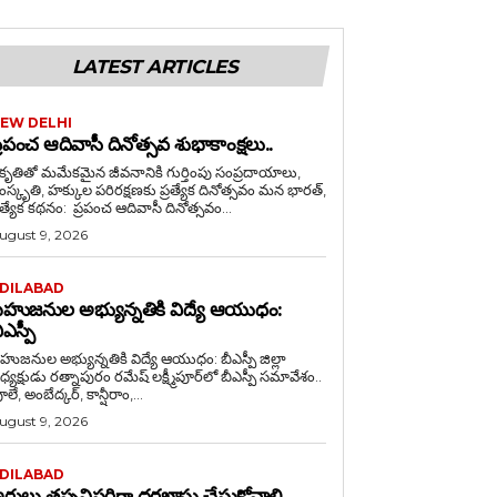
LATEST ARTICLES
EW DELHI
్రపంచ ఆదివాసీ దినోత్సవ శుభాకాంక్షలు..
రకృతితో మమేకమైన జీవనానికి గుర్తింపు సంప్రదాయాలు,
స్కృతి, హక్కుల పరిరక్షణకు ప్రత్యేక దినోత్సవం మన భారత్,
ప్రత్యేక కథనం: ప్రపంచ ఆదివాసీ దినోత్సవం...
ugust 9, 2026
DILABAD
హుజనుల అభ్యున్నతికి విద్యే ఆయుధం:
ీఎస్పీ
హుజనుల అభ్యున్నతికి విద్యే ఆయుధం: బీఎస్పీ జిల్లా
క్షుడు రత్నాపురం రమేష్ లక్ష్మీపూర్‌లో బీఎస్పీ సమావేశం..
లే, అంబేద్కర్, కాన్షీరాం,...
ugust 9, 2026
DILABAD
ర్హులు తప్పనిసరిగా దరఖాస్తు చేసుకోవాలి..