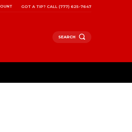
COUNT
GOT A TIP? CALL (777) 625-7647
SEARCH
EPAPER
MORE