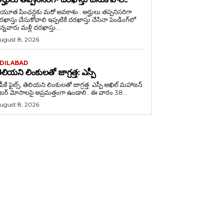
ేయూత పింఛన్లకు మరో అవకాశం.. అర్హులు తప్పనిసరిగా
్తు చేసుకోవాలి ఇప్పటికే దరఖాస్తు చేసినా పెండింగ్‌లో
న్నవారు మళ్లీ దరఖాస్తు...
ugust 8, 2026
DILABAD
ెలియని లింకులతో జాగ్రత్త: ఎస్పీ
పీకే ఫైల్స్‌, తెలియని లింకులతో జాగ్రత్త: ఎస్పీ అఖిల్ మహాజన్
ైబర్ మోసాలపై అప్రమత్తంగా ఉండాలి.. ఈ వారం 38...
ugust 8, 2026