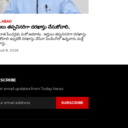
LABAD
హులు తప్పనిసరిగా దరఖాస్తు చేసుకోవాలి..
త పింఛన్లకు మరో అవకాశం.. అర్హులు తప్పనిసరిగా దరఖాస్తు
తు చేసినా పెండింగ్‌లో ఉన్నవారు మళ్లీ
్తు...
st 8, 2026
SCRIBE
et email updates from Today News.
SUBSCRIBE