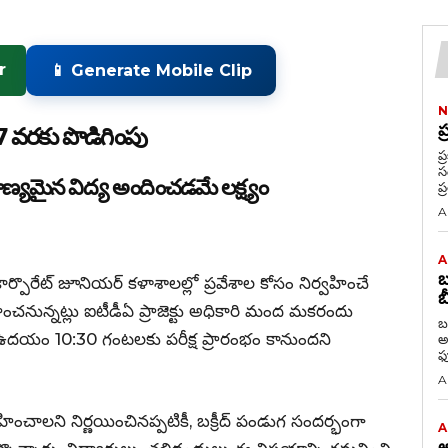
r
📱 Generate Mobile Clip
N
ప
7 వరకు పొడిగింపు
ప్
సం
నాణ్యమైన విద్య అందించడమే లక్ష్యం
A
A
బ
కార్పొరేట్ జూనియర్ కళాశాలల్లో ప్రవేశాల కోసం నిర్వహించే
బ
ించనున్నట్లు ఐటీడీఏ ప్రాజెక్టు అధికారి మంద మకరందు
బ
ో ఉదయం 10:30 గంటలకు పరీక్ష ప్రారంభం కానుందని
అధ్య
ఫూ
A
ించాలని నిర్ణయించినప్పటికీ, బక్రీద్ పండుగ సందర్భంగా
A
అ