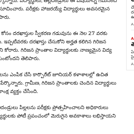
ర్కొన్నారు. విద్యార్థులు, తల్లిదండ్రులు ఈ విషయాన్ని గమనించి
చ
లని సూచించారు. పరీక్షకు హాజరయ్యే విద్యార్థులు అవసరమైన
దరఖాస
పారు.
ఉ
A
శాల కోసం దరఖాస్తుల స్వీకరణ గడువును ఈ నెల 27 వరకు
A
ు. ఇప్పటివరకు దరఖాస్తు చేసుకోని అర్హత కలిగిన గిరిజన
త
ి కోరారు. గిరిజన ప్రాంతాల విద్యార్థులకు నాణ్యమైన విద్య
ఏ
స
కుంటోందని తెలిపారు.
A
ర్థులను ఎంపిక చేసి కార్పొరేట్ జూనియర్ కళాశాలల్లో ఉచిత
ర్కొన్నారు. గ్రామీణ, గిరిజన ప్రాంతాలకు చెందిన విద్యార్థులు
ష వ్యక్తం చేసింది.
లిదండ్రులు పిల్లలను పరీక్షకు ప్రోత్సహించాలని అధికారులు
్యార్థులకు పోటీ ప్రపంచంలో మెరుగైన అవకాశాలు లభిస్తాయని