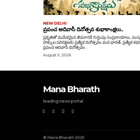
NEW DELHI
ప్రపంచ ఆదివాసీ దినోత్సవ శుభాకాంక్షలు..
ప్రకృతితో మమేకమైన జీవనానికి గుర్తింపు సంప్రదాయాలు, సంస్కృతి,
హక్కుల పరిరక్షణకు ప్రత్యేక దినోత్సవం మన భారత్, ప్రత్యేక కథనం:
ప్రపంచ ఆదివాసీ దినోత్సవం...
August 9, 2026
Mana Bharath
leading news portal
© Mana Bharath 2025