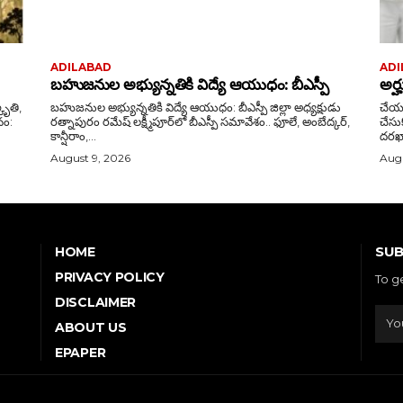
ADILABAD
ADI
బహుజనుల అభ్యున్నతికి విద్యే ఆయుధం: బీఎస్పీ
అర్
బహుజనుల అభ్యున్నతికి విద్యే ఆయుధం: బీఎస్పీ జిల్లా అధ్యక్షుడు
చేయూ
రత్నాపురం రమేష్ లక్ష్మీపూర్‌లో బీఎస్పీ సమావేశం.. ఫూలే, అంబేద్కర్,
చేసుకోవాలి ఇప్పటికే దరఖాస్
కాన్షీరాం,...
దరఖాస
August 9, 2026
Augu
SUB
HOME
PRIVACY POLICY
To g
DISCLAIMER
ABOUT US
EPAPER