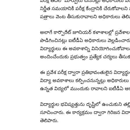
పరీక్ష తేదీలో మార్పులు చేసినట్లు అధికారులు పే
నిర్ణీత సమయానికి పరీక్ష కేంద్రానికి చేరుకోవా
పత్రాలు వెంట తీసుకురావాలని అధికారులు తెలి
అలాగే కార్పొరేట్ జూనియర్ కళాశాలల్లో ప్రవే
పొడిగించినట్లు ఐటీడీఏ అధికారులు వెల్లడించార
విద్యార్థులు ఈ అవకాశాన్ని వినియోగించుకోవాలన
అందించేందుకు ప్రభుత్వం ప్రత్యేక చర్యలు తీసు
ఈ ప్రవేశ పరీక్ష ద్వారా ప్రతిభావంతులైన విద్యా
విద్యా అవకాశాలు కల్పించనున్నట్లు అధికారులు పే
ఉన్నత విద్యలో ముందుకు రావాలని ఐటీడీఏ ఆకాంక్
విద్యార్థుల భవిష్యత్తును దృష్టిలో ఉంచుకుని తల్
సూచించారు. ఈ కార్యక్రమం ద్వారా గిరిజన విద
తెలిపారు.