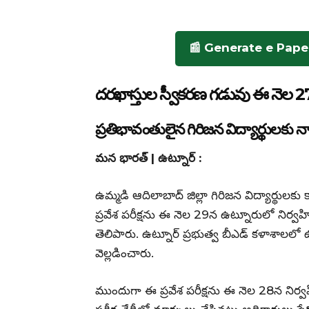
📰 Generate e Pape
దరఖాస్తుల స్వీకరణ గడువు ఈ నెల 2
ప్రతిభావంతులైన గిరిజన విద్యార్థులకు 
మన భారత్ | ఉట్నూర్ :
ఉమ్మడి ఆదిలాబాద్ జిల్లా గిరిజన విద్యార్థులకు 
ప్రవేశ పరీక్షను ఈ నెల 29న ఉట్నూరులో నిర్వహ
తెలిపారు. ఉట్నూర్ ప్రభుత్వ బీఎడ్ కళాశాలల
వెల్లడించారు.
ముందుగా ఈ ప్రవేశ పరీక్షను ఈ నెల 28న నిర్వహ