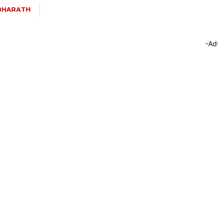
BHARATH
-Ad