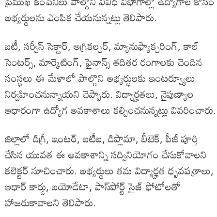
ప్రముఖ కంపెనీలు పాల్గొని వివిధ విభాగాల్లో ఉద్యోగాల కోసం
అభ్యర్థులను ఎంపిక చేయనున్నట్లు తెలిపారు.
ఐటీ, సర్వీస్ సెక్టార్, అగ్రికల్చర్, మ్యానుఫ్యాక్చరింగ్, కాల్
సెంటర్స్, మార్కెటింగ్, ఫైనాన్స్ తదితర రంగాలకు చెందిన
సంస్థలు ఈ మేళాలో పాల్గొని అభ్యర్థులకు ఇంటర్వ్యూలు
నిర్వహించనున్నాయని చెప్పారు. విద్యార్హతలు, నైపుణ్యాల
ఆధారంగా ఉద్యోగ అవకాశాలు కల్పించనున్నట్లు వివరించారు.
జిల్లాలో డిగ్రీ, ఇంటర్, ఐటీఐ, డిప్లొమా, బీటెక్, పీజీ పూర్తి
చేసిన యువత ఈ అవకాశాన్ని సద్వినియోగం చేసుకోవాలని
కలెక్టర్ సూచించారు. అభ్యర్థులు తమ విద్యార్హత ధృవపత్రాలు,
ఆధార్ కార్డు, బయోడేటా, పాస్‌పోర్ట్ సైజ్ ఫోటోలతో
హాజరుకావాలని తెలిపారు.