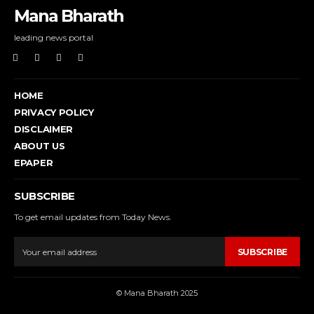
Mana Bharath
leading news portal
HOME
PRIVACY POLICY
DISCLAIMER
ABOUT US
EPAPER
SUBSCRIBE
To get email updates from Today News.
SUBSCRIBE
© Mana Bharath 2025