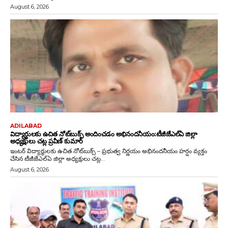
August 6, 2026
ADILABAD
విద్యార్థులకు ఉచిత నోట్‌బుక్స్ అందించడం అభినందనీయం:టీజీజేఎల్‌ఏ జిల్లా
అధ్యక్షులు చట్ల ప్రవీణ్ కుమార్
ఇంటర్ విద్యార్థులకు ఉచిత నోట్‌బుక్స్ – ప్రభుత్వ నిర్ణయం అభినందనీయం హర్షం వ్యక్తం
చేసిన టీజీజేఎల్‌ఏ జిల్లా అధ్యక్షులు చట్ల...
August 6, 2026