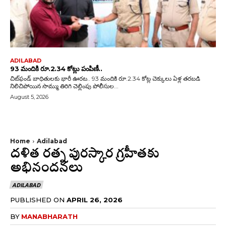
ADILABAD
93 మందికి రూ.2.34 కోట్లు పంపిణీ..
చిట్‌ఫండ్ బాధితులకు భారీ ఊరట.. 93 మందికి రూ.2.34 కోట్ల చెక్కులు ఏళ్ల తరబడి
నిలిచిపోయిన సొమ్ము తిరిగి చెల్లింపు పోలీసుల...
August 5, 2026