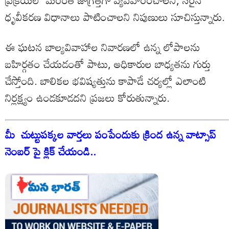
ప్రక్రియలో మరింత జాగ్రత్తగా వ్యవహరించాలని, సరైన
ధృవీకరణ విధానాలు పాటించాలని నిపుణులు సూచిస్తున్నారు.
ఈ ఘటన బాల్యవివాహాల నివారణలో ఉన్న లోపాలను
బహిర్గతం చేయడంతో పాటు, అధికారుల బాధ్యతను గుర్తు
చేస్తోంది. బాలికల భవిష్యత్తును కాపాడే చర్యల్లో ఎలాంటి
నిర్లక్ష్యం ఉండకూడదని ప్రజలు కోరుతున్నారు.
మీ చుట్టుపక్కల వార్తలు పంపేందుకు క్రింద ఉన్న వాట్సాప్
నెంబర్ పై క్లిక్ చేయండి..