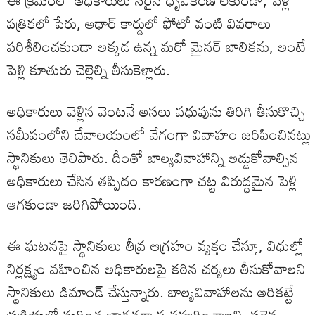
ఈ క్రమంలో అధికారులు సరైన ధృవీకరణ లేకుండా, పెళ్లి
పత్రికలో పేరు, ఆధార్ కార్డులో ఫోటో వంటి వివరాలు
పరిశీలించకుండా అక్కడ ఉన్న మరో మైనర్ బాలికను, అంటే
పెళ్లి కూతురు చెల్లెల్ని తీసుకెళ్లారు.
అధికారులు వెళ్లిన వెంటనే అసలు వధువును తిరిగి తీసుకొచ్చి
సమీపంలోని దేవాలయంలో వేగంగా వివాహం జరిపించినట్లు
స్థానికులు తెలిపారు. దీంతో బాల్యవివాహాన్ని అడ్డుకోవాల్సిన
అధికారులు చేసిన తప్పిదం కారణంగా చట్ట విరుద్ధమైన పెళ్లి
ఆగకుండా జరిగిపోయింది.
ఈ ఘటనపై స్థానికులు తీవ్ర ఆగ్రహం వ్యక్తం చేస్తూ, విధుల్లో
నిర్లక్ష్యం వహించిన అధికారులపై కఠిన చర్యలు తీసుకోవాలని
స్థానికులు డిమాండ్ చేస్తున్నారు. బాల్యవివాహాలను అరికట్టే