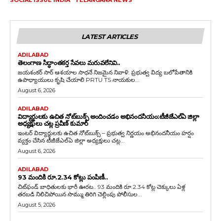
LATEST ARTICLES
ADILABAD
తెలంగాణ సిద్ధాంతకర్త సేవలు మరువలేనివి..
జయశంకర్ సార్ ఆశయాల సాధనే నిజమైన నివాళి: ప్రభుత్వ విద్య బలోపేతానికి
ఉపాధ్యాయులు కృషి చేయాలి PRTU TS నాయకుల...
August 6, 2026
ADILABAD
విద్యార్థులకు ఉచిత నోట్‌బుక్స్ అందించడం అభినందనీయం:టీజీజేఎల్‌ఏ జిల్లా
అధ్యక్షులు చట్ల ప్రవీణ్ కుమార్
ఇంటర్ విద్యార్థులకు ఉచిత నోట్‌బుక్స్ – ప్రభుత్వ నిర్ణయం అభినందనీయం హర్షం
వ్యక్తం చేసిన టీజీజేఎల్‌ఏ జిల్లా అధ్యక్షులు చట్ల...
August 6, 2026
ADILABAD
93 మందికి రూ.2.34 కోట్లు పంపిణీ..
చిట్‌ఫండ్ బాధితులకు భారీ ఊరట.. 93 మందికి రూ.2.34 కోట్ల చెక్కులు ఏళ్ల
తరబడి నిలిచిపోయిన సొమ్ము తిరిగి చెల్లింపు పోలీసుల...
August 5, 2026