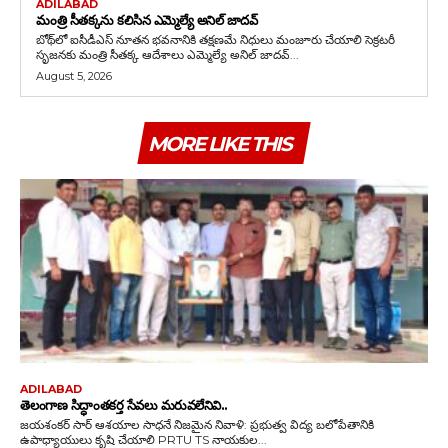
ADILABAD
మంత్రి సీతక్కను కలిసిన ఎమ్మెల్యే అనిల్ జాదవ్
బోథ్‌లో ఐసీడీఎస్ నూతన భవనానికి తక్షణమే నిధులు మంజూరు చేయాలి సెక్రటరీ
సృజనకు మంత్రి సీతక్క ఆదేశాలు ఎమ్మెల్యే అనిల్ జాదవ్...
August 5, 2026
MORE LIKE THIS
ADILABAD
తెలంగాణ సిద్ధాంతకర్త సేవలు మరువలేనివి..
జయశంకర్ సార్ ఆశయాల సాధనే నిజమైన నివాళి: ప్రభుత్వ విద్య బలోపేతానికి
ఉపాధ్యాయులు కృషి చేయాలి PRTU TS నాయకుల...