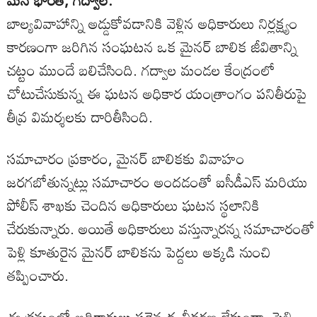
మన భారత్, గద్వాల:
బాల్యవివాహాన్ని అడ్డుకోవడానికి వెళ్లిన అధికారులు నిర్లక్ష్యం
కారణంగా జరిగిన సంఘటన ఒక మైనర్ బాలిక జీవితాన్ని
చట్టం ముందే బలిచేసింది. గద్వాల మండల కేంద్రంలో
చోటుచేసుకున్న ఈ ఘటన అధికార యంత్రాంగం పనితీరుపై
తీవ్ర విమర్శలకు దారితీసింది.
సమాచారం ప్రకారం, మైనర్ బాలికకు వివాహం
జరగబోతున్నట్లు సమాచారం అందడంతో ఐసీడీఎస్ మరియు
పోలీస్ శాఖకు చెందిన అధికారులు ఘటన స్థలానికి
చేరుకున్నారు. అయితే అధికారులు వస్తున్నారన్న సమాచారంతో
పెళ్లి కూతురైన మైనర్ బాలికను పెద్దలు అక్కడి నుంచి
తప్పించారు.