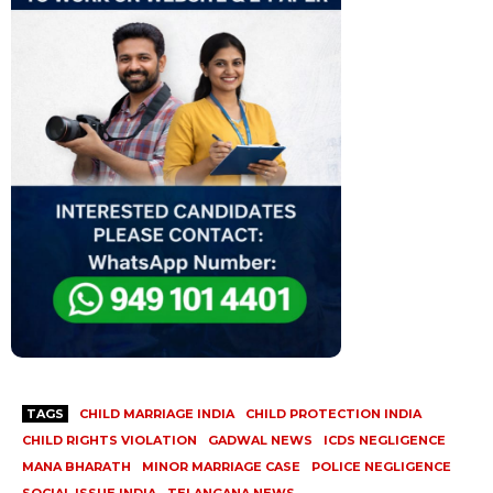
TAGS
CHILD MARRIAGE INDIA
CHILD PROTECTION INDIA
CHILD RIGHTS VIOLATION
GADWAL NEWS
ICDS NEGLIGENCE
MANA BHARATH
MINOR MARRIAGE CASE
POLICE NEGLIGENCE
SOCIAL ISSUE INDIA
TELANGANA NEWS