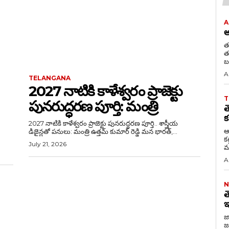
A
అ
తల
త
బ
A
TELANGANA
2027 నాటికి కాళేశ్వరం ప్రాజెక్టు
T
పునరుద్ధరణ పూర్తి: మంత్రి
త
క
2027 నాటికి కాళేశ్వరం ప్రాజెక్టు పునరుద్ధరణ పూర్తి.. శాస్త్రీయ
ఆ
డిజైన్లతో పనులు: మంత్రి ఉత్తమ్ కుమార్ రెడ్డి మన భారత్,...
కట
July 21, 2026
మ
A
N
త
ఇ
జ
జ