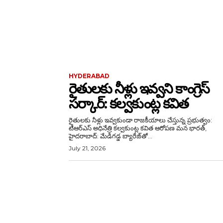
HYDERABAD
రైతులకు నీళ్లు ఇవ్వని కాంగ్రెస్
సర్కార్: కల్వకుంట్ల కవిత
రైతులకు నీళ్లు ఇవ్వకుండా రాజకీయాలు చేస్తున్న ప్రభుత్వం:
టీఆర్ఎస్ అధినేత్రి కల్వకుంట్ల కవిత ఆరోపణ మన భారత్,
హైదరాబాద్: మేడిగడ్డ బ్యారేజ్‌తో...
July 21, 2026