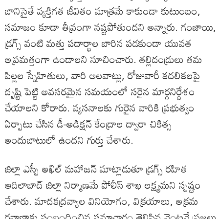
బానిసైతే వ్యక్తిగత జీవితం మాత్రమే కాకుండా కుటుంబం,
సమాజం కూడా తీవ్రంగా నష్టపోతుందని అన్నారు. గంజాయి,
డ్రగ్స్ వంటి మత్తు పదార్థాల బారిన పడకుండా యువత
అప్రమత్తంగా ఉండాలని సూచించారు. తల్లిదండ్రులు తమ
పిల్లల స్నేహితులు, వారి అలవాట్లు, రోజువారీ కదలికలపై
దృష్టి పెట్టి అవసరమైన సమయంలో సరైన మార్గనిర్దేశం
చేయాలని కోరారు. వ్యసనాలకు గురైన వారికి ప్రభుత్వం
ఏర్పాటు చేసిన డీ-అడిక్షన్ కేంద్రాల ద్వారా చికిత్స
అందుబాటులో ఉందని గుర్తు చేశారు.
జిల్లా ఎస్పీ అఖిల్ మహాజన్ మాట్లాడుతూ డ్రగ్స్ రహిత
ఆదిలాబాద్ జిల్లా నిర్మాణమే పోలీస్ శాఖ లక్ష్యమని స్పష్టం
చేశారు. మాదకద్రవ్యాల వినియోగం, విక్రయాలు, అక్రమ
రవాణాకు సంబంధించిన సమాచారం తెలిసిన వెంటనే ప్రజలు