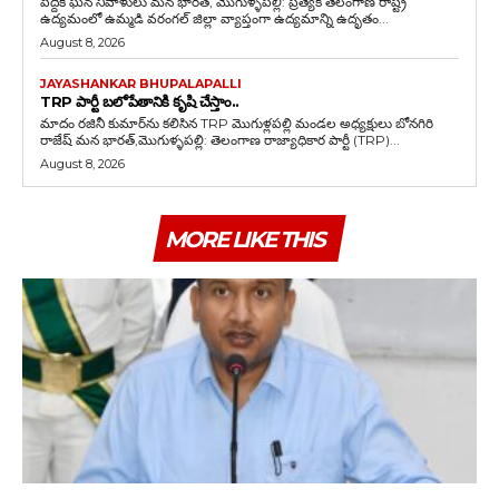
పెద్దికి ఘన నివాళులు మన భారత్, మొగుళ్ళపల్లి: ప్రత్యేక తెలంగాణ రాష్ట్ర
ఉద్యమంలో ఉమ్మడి వరంగల్ జిల్లా వ్యాప్తంగా ఉద్యమాన్ని ఉదృతం...
August 8, 2026
JAYASHANKAR BHUPALAPALLI
TRP పార్టీ బలోపేతానికి కృషి చేస్తాం..
మాదం రజినీ కుమార్‌ను కలిసిన TRP మొగుళ్లపల్లి మండల అధ్యక్షులు బోనగిరి
రాజేష్ మన భారత్,మొగుళ్ళపల్లి: తెలంగాణ రాజ్యాధికార పార్టీ (TRP)...
August 8, 2026
MORE LIKE THIS