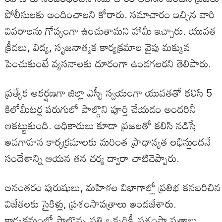
పోలీసులకు అందించాలని కోరారు. సమాచారం ఇచ్చిన వారి
వివరాలను గోప్యంగా ఉంచుతామని హామీ ఇచ్చారు. యువత
క్రీడలు, విద్య, సృజనాత్మక కార్యక్రమాల వైపు మక్కువ
పెంచుకుంటే వ్యసనాలకు దూరంగా ఉండగలరని తెలిపారు.
ప్రత్యేక ఆకర్షణగా జిల్లా ఎస్పీ స్వయంగా యువతతో కలిసి 5
కిలోమీటర్ల పరుగులో పాల్గొని పూర్తి చేయడం అందరినీ
ఆకట్టుకుంది. అధికారులు కూడా ప్రజలతో కలిసి నడిస్తే
అవగాహన కార్యక్రమాలకు మరింత ప్రాధాన్యత లభిస్తుందనే
సందేశాన్ని ఆయన తన చర్య ద్వారా చాటిచెప్పారు.
అనంతరం పురుషులు, మహిళల విభాగాల్లో ప్రతిభ కనబరిచిన
విజేతలకు సైకిళ్లు, ప్రశంసాపత్రాలు అందజేశారు.
కార్యక్రమంలో పాల్గొన్న ప్రతి ఒక్కరికీ ప్రశంసా పత్రాలు