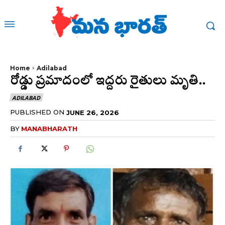
Home
Adilabad
రోడ్డు ప్రమాదంలో ఇద్దరు రైతులు మృతి..
ADILABAD
PUBLISHED ON
JUNE 26, 2026
BY
MANABHARATH