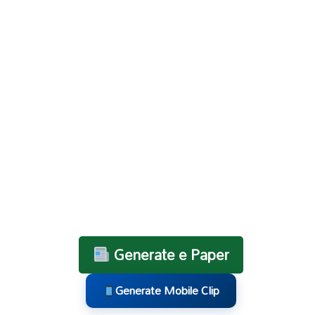
Generate e Paper
Generate Mobile Clip