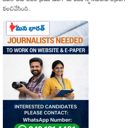
కలచివేసింది.