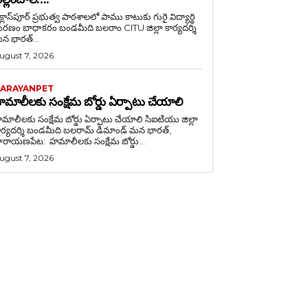
క్లాస్‌పూర్ ప్రభుత్వ పాఠశాలలో పాము కాటుకు గురై విద్యార్థి
బాధాకరం బండమీది బలరాం CITU జిల్లా కార్యదర్శి
న భారత్...
ugust 7, 2026
ARAYANPET
మాలీలకు సంక్షేమ బోర్డు ఏర్పాటు చేయాలి
ాలీలకు సంక్షేమ బోర్డు ఏర్పాటు చేయాలి సిఐటియు జిల్లా
ర్యదర్శి బండమీది బలరామ్ డిమాండ్ మన భారత్,
ారాయణపేట: హమాలీలకు సంక్షేమ బోర్డు...
ugust 7, 2026