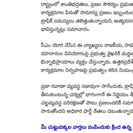
రాష్ట్రంలో శాంతిభద్రతలు, ప్రజల సౌకర్యం ప్ర
కార్యక్రమాల పేరుతో సామాన్య ప్రజలు ఇబ్బందుల
ట్రాఫిక్ సమస్యలు తలెత్తుతున్నాయని, అత్యవ
భావిస్తున్నట్లు సమాచారం.
సీఎం యోగి చేసిన ఈ వ్యాఖ్యలు రాజకీయ, సామా
రహదారుల వినియోగంపై ప్రభుత్వ వైఖరికి మద్
భిన్నాభిప్రాయాలు వ్యక్తం చేస్తున్నారు. ఉత్తరప్
కార్యక్రమాల నిర్వహణపై ప్రభుత్వం కఠిన నియం
ప్రజా రవాణా వ్యవస్థ సజావుగా సాగేందుకు, ట్రా
తీసుకుంటున్న చర్యల్లో భాగంగానే ఈ నిర్ణయం తీస
చట్టవ్యవస్థ పరిరక్షణతో పాటు ప్రజలందరికీ సమ
సాగుతోందని అధికార పార్టీ నేతలు చెబుతున్నార
మీ చుట్టుపక్కల వార్తలు పంపేందుకు క్రింద ఉన్న వ