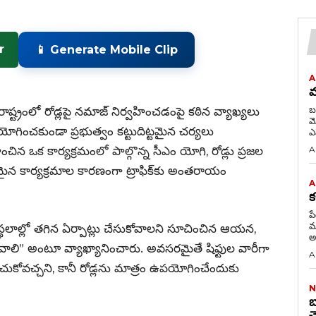
r
📱 Generate Mobile Clip
A
మ
బ
ాష్ట్రంలో రోడ్లపై నమాజ్ నిర్వహించడంపై కఠిన వ్యాఖ్యలు
మోసిన 
ియోగించకుండా ప్రభుత్వం కట్టుదిట్టమైన చర్యలు
ించిన ఒక కార్యక్రమంలో పాల్గొన్న సీఎం యోగి, రోడ్లు ప్రజల
A
న కార్యక్రమాల కారణంగా ట్రాఫిక్‌కు అంతరాయం
A
క
ప
మ
థనా స్థలాల్లో తగిన ఏర్పాట్లు చేసుకోవాలని సూచించిన ఆయన,
అన
కోవాలి” అంటూ వ్యాఖ్యానించారు. అవసరమైతే షిఫ్టుల వారీగా
A
చుకోవచ్చని, కానీ రోడ్లను మాత్రం ఉపయోగించేందుకు
N
బ
చ