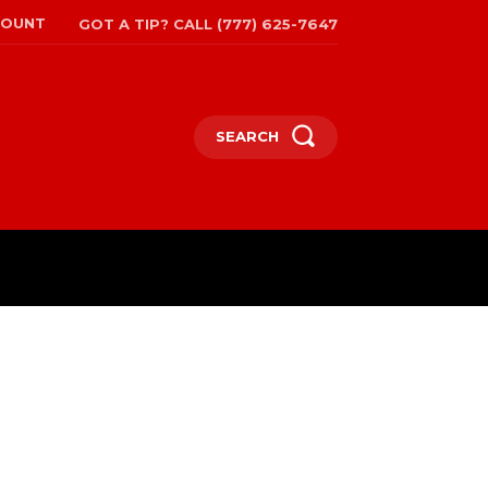
COUNT
GOT A TIP? CALL (777) 625-7647
SEARCH
EPAPER
MORE