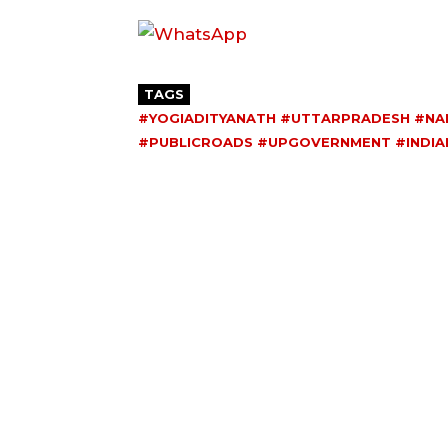
TAGS
#YOGIADITYANATH #UTTARPRADESH #NA
#PUBLICROADS #UPGOVERNMENT #INDI