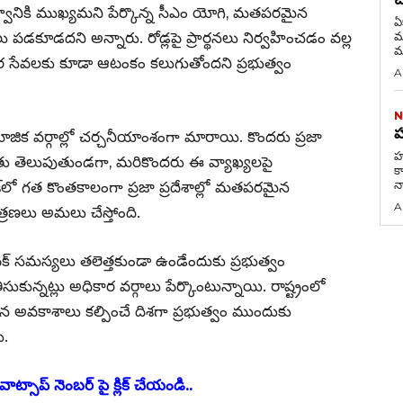
భుత్వానికి ముఖ్యమని పేర్కొన్న సీఎం యోగి, మతపరమైన
ఏ
ు పడకూడదని అన్నారు. రోడ్లపై ప్రార్థనలు నిర్వహించడం వల్ల
మరణం 
మ
సర సేవలకు కూడా ఆటంకం కలుగుతోందని ప్రభుత్వం
A
N
హ
జిక వర్గాల్లో చర్చనీయాంశంగా మారాయి. కొందరు ప్రజా
హమ
దతు తెలుపుతుండగా, మరికొందరు ఈ వ్యాఖ్యలపై
కా
న
రదేశ్‌లో గత కొంతకాలంగా ప్రజా ప్రదేశాల్లో మతపరమైన
A
త్రణలు అమలు చేస్తోంది.
ఫిక్ సమస్యలు తలెత్తకుండా ఉండేందుకు ప్రభుత్వం
ుకున్నట్లు అధికార వర్గాలు పేర్కొంటున్నాయి. రాష్ట్రంలో
ాన అవకాశాలు కల్పించే దిశగా ప్రభుత్వం ముందుకు
ు.
ాట్సాప్ నెంబర్ పై క్లిక్ చేయండి..