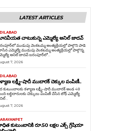
LATEST ARTICLES
DILABAD
ానవీయత చాటుకున్న ఎమ్మెల్యే అనిల్ జాదవ్
రంపూర్‌లో ముడుపు వెంకటమ్మ అంత్యక్రియల్లో పాల్గొని పాడె
ఎమ్మెల్యే ముడుపు వెంకటమ్మ అంత్యక్రియల్లో పాల్గొన్న
ఎమ్మెల్యే అనిల్ జాదవ్ బరంపూర్‌లో...
ugust 7, 2026
DILABAD
ళ్యాణ లక్ష్మీ–షాదీ ముబారక్ చెక్కుల పంపిణీ..
ేద కుటుంబాలకు కళ్యాణ లక్ష్మీ–షాదీ ముబారక్ అండ 48
ంది లబ్ధిదారులకు చెక్కులు పంపిణీ చేసిన బోథ్ ఎమ్మెల్యే
ిల్...
ugust 7, 2026
ARAYANPET
ాధిత కుటుంబానికి రూ.50 లక్షల ఎక్స్ గ్రేషియా
ెల్లించాలి….