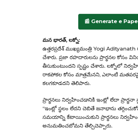
📰 Generate e Pape
మన భారత్, లక్నో:
ఉత్తరప్రదేశ్ ముఖ్యమంత్రి Yogi Adityanath ర
చేశారు. ప్రజా రహదారులను ప్రార్థనల కోసం విన
తీసుకుంటుందని స్పష్టం చేశారు. లక్నోలో నిర్వహ
రాకపోకల కోసం మాత్రమేనని, ఎలాంటి మతపరమై
కలగకూడదని తెలిపారు.
ప్రార్థనలు నిర్వహించడానికి ఇంట్లో లేదా ప్రార్
“ఇంట్లో స్థలం లేదని చెబితే జనాభాను తగ్గించు
సమయాన్ని కేటాయించుకుని ప్రార్థనలు నిర్వహిం
అనుమతించబోమని తేల్చిచెప్పారు.