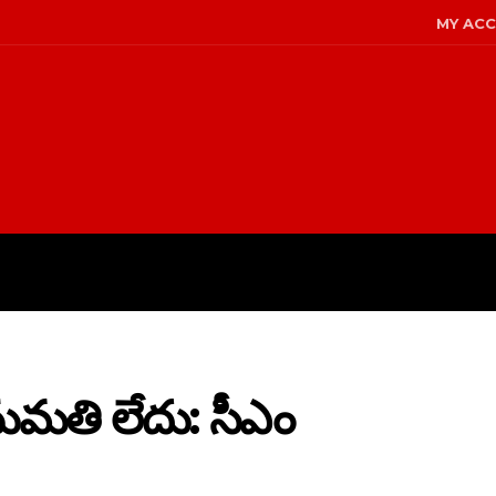
MY AC
LICY
DISCLAIMER
ABOUT US
నుమతి లేదు: సీఎం