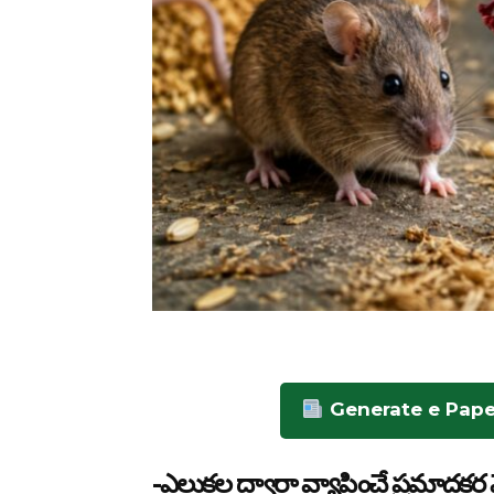
Generate e Pape
-ఎలుకల ద్వారా వ్యాపించే ప్రమాదకర వ