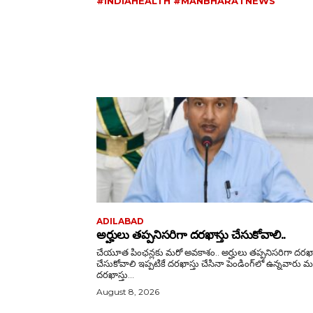
#INDIAHEALTH #MANBHARATNEWS
ADILABAD
అర్హులు తప్పనిసరిగా దరఖాస్తు చేసుకోవాలి..
చేయూత పింఛన్లకు మరో అవకాశం.. అర్హులు తప్పనిసరిగా దరఖా
చేసుకోవాలి ఇప్పటికే దరఖాస్తు చేసినా పెండింగ్‌లో ఉన్నవారు మళ్లీ
దరఖాస్తు...
August 8, 2026