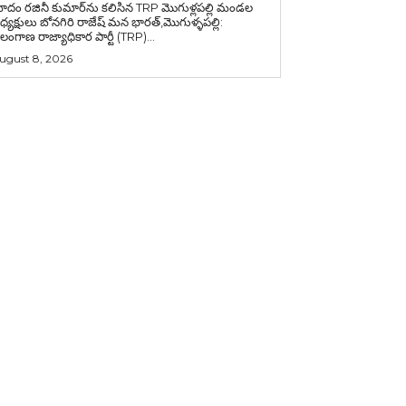
ాదం రజినీ కుమార్‌ను కలిసిన TRP మొగుళ్లపల్లి మండల
యక్షులు బోనగిరి రాజేష్ మన భారత్,మొగుళ్ళపల్లి:
ెలంగాణ రాజ్యాధికార పార్టీ (TRP)...
ugust 8, 2026