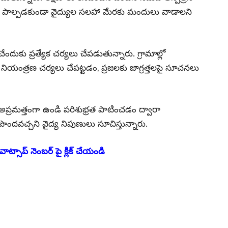
్సకు పాల్పడకుండా వైద్యుల సలహా మేరకు మందులు వాడాలని
దుకు ప్రత్యేక చర్యలు చేపడుతున్నారు. గ్రామాల్లో
 నియంత్రణ చర్యలు చేపట్టడం, ప్రజలకు జాగ్రత్తలపై సూచనలు
్రమత్తంగా ఉండి పరిశుభ్రత పాటించడం ద్వారా
పొందవచ్చని వైద్య నిపుణులు సూచిస్తున్నారు.
వాట్సాప్ నెంబర్ పై క్లిక్ చేయండి