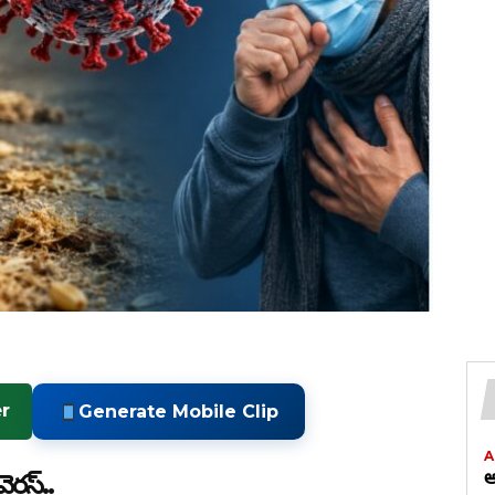
r
Generate Mobile Clip
A
అ
ైరస్..