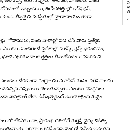
ం, తలనొప్పి, శరీర నొప్పులు, అలసట, వాంతులు వంటి
మ
అధ్
ోవడంలో ఇబ్బందులు, ఊపిరితిత్తుల్లో ఇన్‌ఫెక్షన్,
త
ంది. తీవ్రమైన పరిస్థితుల్లో ప్రాణాపాయం కూడా
A
ళ్లు, గోదాములు, పంట పొలాల్లో పని చేసే వారు ప్రత్యేక
. ఎలుకలు సంచరించే ప్రదేశాల్లో మాస్క్, గ్లవ్స్ ధరించడం,
డం, ధూళి ఎగరకుండా జాగ్రత్తలు తీసుకోవడం అవసరమని
ో ఎలుకలు చేరకుండా రంధ్రాలను మూసివేయడం, పరిసరాలను
గ్గించవచ్చని నిపుణులు చెబుతున్నారు. ఎలుకల విసర్జనలు
ా శానిటైజర్ లేదా డిస్ఇన్ఫెక్టెంట్ ఉపయోగించి శుభ్రం
బాటులో లేకపోయినా, ప్రారంభ దశలోనే గుర్తిస్తే వైద్య చికిత్స
 చెబుతున్నారు. లక్షణాలు కనిపించిన వెంటనే సమీప ఆస్పత్రిని