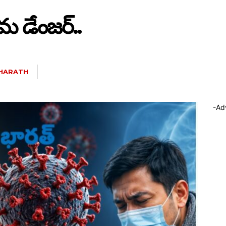
 డేంజర్..
HARATH
-Ad