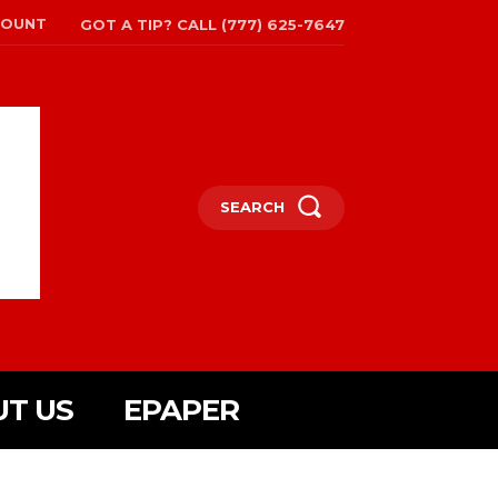
COUNT
GOT A TIP? CALL (777) 625-7647
SEARCH
T US
EPAPER