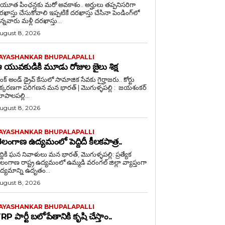
ేయూత పింఛన్లకు మరో అవకాశం.. అర్హులు తప్పనిసరిగా
్తు చేసుకోవాలి ఇప్పటికే దరఖాస్తు చేసినా పెండింగ్‌లో
న్నవారు మళ్లీ దరఖాస్తు...
ugust 8, 2026
AYASHANKAR BHUPALAPALLI
 యువకుడికి మూడు రోజుల జైలు శిక్ష
రంక్‌ అండ్‌ డ్రైవ్‌ కేసులో సామాజిక సేవకు గైర్హాజరు.. కోర్టు
కరణగా పరిగణన మన భారత్ | మొగుళ్ళపల్లి : జయశంకర్
ూపాలపల్లి...
ugust 8, 2026
AYASHANKAR BHUPALAPALLI
ెలంగాణ ఉద్యమంలో పెద్దిదీ కీలకపాత్ర..
దికి ఘన నివాళులు మన భారత్, మొగుళ్ళపల్లి: ప్రత్యేక
ెలంగాణ రాష్ట్ర ఉద్యమంలో ఉమ్మడి వరంగల్ జిల్లా వ్యాప్తంగా
ద్యమాన్ని ఉదృతం...
ugust 8, 2026
AYASHANKAR BHUPALAPALLI
RP పార్టీ బలోపేతానికి కృషి చేస్తాం..