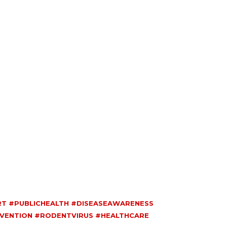
RT #PUBLICHEALTH #DISEASEAWARENESS
EVENTION #RODENTVIRUS #HEALTHCARE