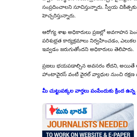
సంప్రదించాలని సూచిస్తున్నారు. స్వీయ చికిత
హెచ్చరిస్తున్నారు.
ఆరోగ్య శాఖ అధికారులు ప్రజల్లో అవగాహన పెంచేం
పరిశుభ్రత కార్యక్రమాలు నిర్వహించడం, ఎలుకల
ఇవ్వడం జరుగుతోందని అధికారులు తెలిపారు.
ప్రజలు భయపడాల్సిన అవసరం లేదని, అయితే అప
హాంటావైరస్ వంటి వైరల్ వ్యాధుల నుంచి రక్షణ 
మీ చుట్టుపక్కల వార్తలు పంపేందుకు క్రింద ఉన్న 