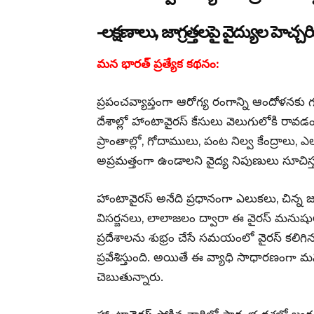
-లక్షణాలు, జాగ్రత్తలపై వైద్యుల హెచ్చర
మన భారత్ ప్రత్యేక కథనం:
ప్రపంచవ్యాప్తంగా ఆరోగ్య రంగాన్ని ఆందోళనకు గ
దేశాల్లో హాంటావైరస్ కేసులు వెలుగులోకి రావడం
ప్రాంతాల్లో, గోదాములు, పంట నిల్వ కేంద్రాలు, ఎ
అప్రమత్తంగా ఉండాలని వైద్య నిపుణులు సూచిస్త
హాంటావైరస్ అనేది ప్రధానంగా ఎలుకలు, చిన్న జం
విసర్జనలు, లాలాజలం ద్వారా ఈ వైరస్ మనుషు
ప్రదేశాలను శుభ్రం చేసే సమయంలో వైరస్ కలిగిన 
ప్రవేశిస్తుంది. అయితే ఈ వ్యాధి సాధారణంగా మ
చెబుతున్నారు.