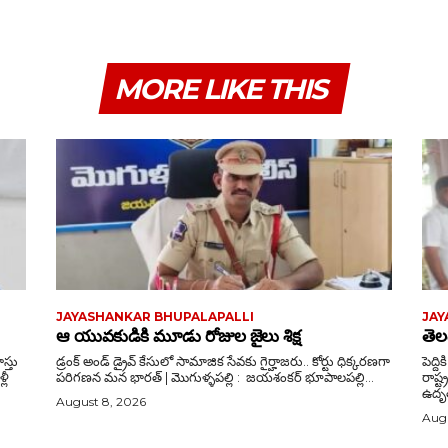
MORE LIKE THIS
JAYASHANKAR BHUPALAPALLI
JAY
ఆ యువకుడికి మూడు రోజుల జైలు శిక్ష
తెల
స్తు
డ్రంక్‌ అండ్‌ డ్రైవ్‌ కేసులో సామాజిక సేవకు గైర్హాజరు.. కోర్టు ధిక్కరణగా
పెద్దికి ఘన ని
పరిగణన మన భారత్ | మొగుళ్ళపల్లి : జయశంకర్ భూపాలపల్లి...
రాష్
ఉదృత
August 8, 2026
Augu