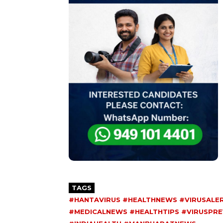
TAGS
#HANTAVIRUS #HEALTHNEWS #VIRUSALE
#MEDICALNEWS #HEALTHTIPS #VIRUSPR