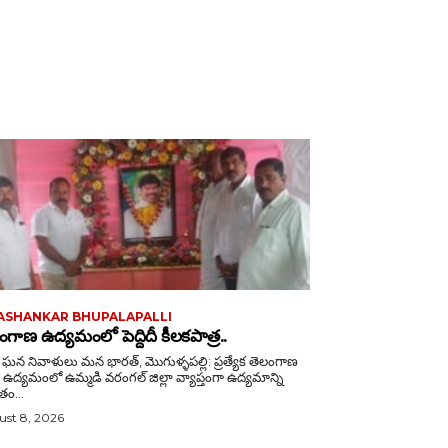
ASHANKAR BHUPALAPALLI
ంగాణ ఉద్యమంలో పెద్దిదీ కీలకపాత్ర..
వాళులు మన భారత్, మొగుళ్ళపల్లి: ప్రత్యేక తెలంగాణ
ట్ర ఉద్యమంలో ఉమ్మడి వరంగల్ జిల్లా వ్యాప్తంగా ఉద్యమాన్ని
ం...
st 8, 2026