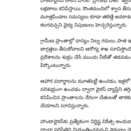
హాంటావైరస్ సోకిన వారిలో ప్రారంభ దశలో జ్వర
లక్షణాలు కనిపిస్తాయి. కొంతమందిలో శ్వాస తీసుక
మూత్రపిండాల సమస్యలు కూడా తలెత్తే అవకాశం ఉ
కలగవచ్చని వైద్య నిపుణులు హెచ్చరిస్తున్నారు.
గ్రామీణ ప్రాంతాల్లో ధాన్యం నిల్వ గదులు, పాత ఇ
జాగ్రత్తలు తీసుకోవాలని ఆరోగ్య శాఖ సూచిస్తోంది
ప్రదేశాలను శుభ్రం చేసే ముందు నీటితో తడప
పేర్కొంటున్నారు.
ఆహార పదార్థాలను మూతపెట్టి ఉంచడం, ఇళ్లల
పరిశుభ్రంగా ఉంచడం ద్వారా వైరస్ వ్యాప్తిని త
కనిపించిన ప్రాంతాలను నేరుగా చేతులతో తాకకుండ
చేయాలని సూచిస్తున్నారు.
హాంటావైరస్‌కు ప్రత్యేకంగా నిర్దిష్ట చికిత్స అందు
ద్వారా పరిస్థితిని నియంత్రించవచ్చని వైద్యులు