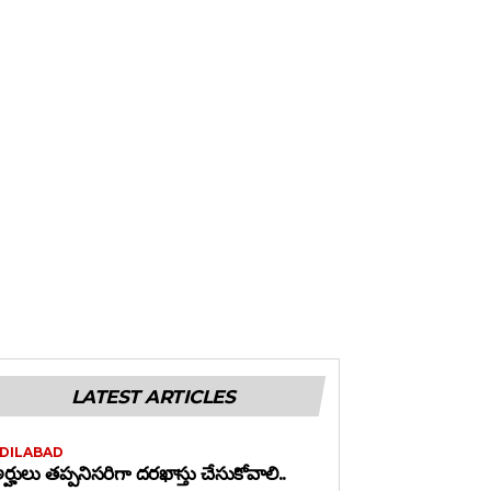
LATEST ARTICLES
DILABAD
ర్హులు తప్పనిసరిగా దరఖాస్తు చేసుకోవాలి..