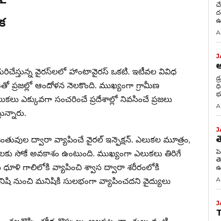
చ
దరఖాస
ిక
ఉ
A
J
ఆ
ురిచేస్తున్న వైరస్‌లలో హాంటావైరస్ ఒకటి. ఇటీవల వివిధ
డ్
తో ప్రజల్లో ఆందోళన నెలకొంది. ముఖ్యంగా గ్రామీణ
ధిక్
భ
లుకలు ఎక్కువగా సంచరించే ప్రదేశాల్లో నివసించే ప్రజలు
A
ున్నారు.
J
త
తువుల ద్వారా వ్యాపించే వైరల్ ఇన్ఫెక్షన్. ఎలుకల మూత్రం,
పెద్
లకు సోకే అవకాశం ఉంటుంది. ముఖ్యంగా ఎలుకలు తిరిగే
త
ధూళి గాలిలోకి వ్యాపించి శ్వాస ద్వారా శరీరంలోకి
ఉ
A
నిషి నుంచి మనిషికి సులభంగా వ్యాపించదని వైద్యులు
J
T