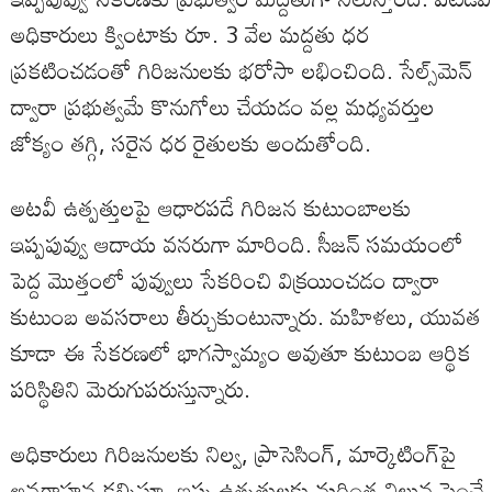
అధికారులు క్వింటాకు రూ. 3 వేల మద్దతు ధర
ప్రకటించడంతో గిరిజనులకు భరోసా లభించింది. సేల్స్‌మెన్
ద్వారా ప్రభుత్వమే కొనుగోలు చేయడం వల్ల మధ్యవర్తుల
జోక్యం తగ్గి, సరైన ధర రైతులకు అందుతోంది.
అటవీ ఉత్పత్తులపై ఆధారపడే గిరిజన కుటుంబాలకు
ఇప్పపువ్వు ఆదాయ వనరుగా మారింది. సీజన్ సమయంలో
పెద్ద మొత్తంలో పువ్వులు సేకరించి విక్రయించడం ద్వారా
కుటుంబ అవసరాలు తీర్చుకుంటున్నారు. మహిళలు, యువత
కూడా ఈ సేకరణలో భాగస్వామ్యం అవుతూ కుటుంబ ఆర్థిక
పరిస్థితిని మెరుగుపరుస్తున్నారు.
అధికారులు గిరిజనులకు నిల్వ, ప్రాసెసింగ్, మార్కెటింగ్‌పై
అవగాహన కల్పిస్తూ, ఇప్ప ఉత్పత్తులకు మరింత విలువ పెంచే