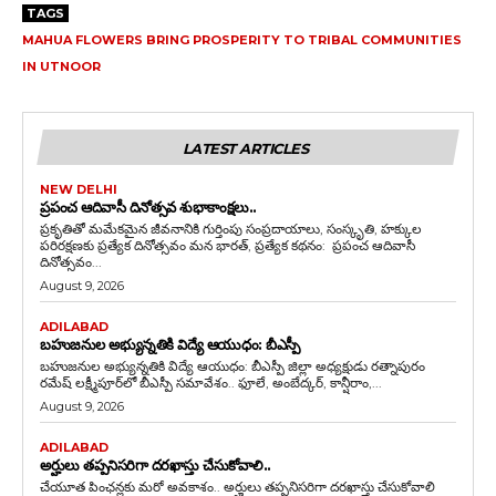
TAGS
MAHUA FLOWERS BRING PROSPERITY TO TRIBAL COMMUNITIES
IN UTNOOR
LATEST ARTICLES
NEW DELHI
ప్రపంచ ఆదివాసీ దినోత్సవ శుభాకాంక్షలు..
ప్రకృతితో మమేకమైన జీవనానికి గుర్తింపు సంప్రదాయాలు, సంస్కృతి, హక్కుల
పరిరక్షణకు ప్రత్యేక దినోత్సవం మన భారత్, ప్రత్యేక కథనం: ప్రపంచ ఆదివాసీ
దినోత్సవం...
August 9, 2026
ADILABAD
బహుజనుల అభ్యున్నతికి విద్యే ఆయుధం: బీఎస్పీ
బహుజనుల అభ్యున్నతికి విద్యే ఆయుధం: బీఎస్పీ జిల్లా అధ్యక్షుడు రత్నాపురం
రమేష్ లక్ష్మీపూర్‌లో బీఎస్పీ సమావేశం.. ఫూలే, అంబేద్కర్, కాన్షీరాం,...
August 9, 2026
ADILABAD
అర్హులు తప్పనిసరిగా దరఖాస్తు చేసుకోవాలి..
చేయూత పింఛన్లకు మరో అవకాశం.. అర్హులు తప్పనిసరిగా దరఖాస్తు చేసుకోవాలి