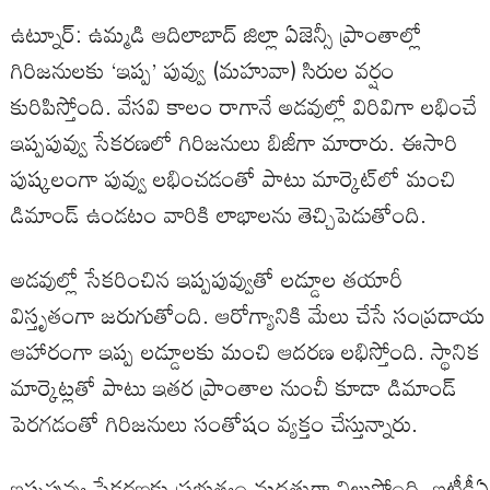
ఉట్నూర్: ఉమ్మడి ఆదిలాబాద్ జిల్లా ఏజెన్సీ ప్రాంతాల్లో
గిరిజనులకు ‘ఇప్ప’ పువ్వు (మహువా) సిరుల వర్షం
కురిపిస్తోంది. వేసవి కాలం రాగానే అడవుల్లో విరివిగా లభించే
ఇప్పపువ్వు సేకరణలో గిరిజనులు బిజీగా మారారు. ఈసారి
పుష్కలంగా పువ్వు లభించడంతో పాటు మార్కెట్‌లో మంచి
డిమాండ్ ఉండటం వారికి లాభాలను తెచ్చిపెడుతోంది.
అడవుల్లో సేకరించిన ఇప్పపువ్వుతో లడ్డూల తయారీ
విస్తృతంగా జరుగుతోంది. ఆరోగ్యానికి మేలు చేసే సంప్రదాయ
ఆహారంగా ఇప్ప లడ్డూలకు మంచి ఆదరణ లభిస్తోంది. స్థానిక
మార్కెట్లతో పాటు ఇతర ప్రాంతాల నుంచీ కూడా డిమాండ్
పెరగడంతో గిరిజనులు సంతోషం వ్యక్తం చేస్తున్నారు.
ఇప్పపువ్వు సేకరణకు ప్రభుత్వం మద్దతుగా నిలుస్తోంది. ఐటీడీఏ