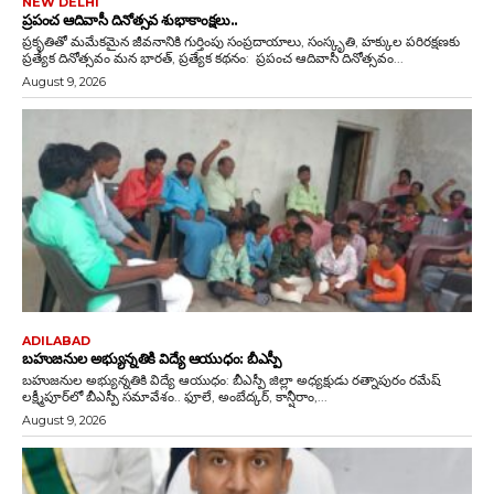
NEW DELHI
ప్రపంచ ఆదివాసీ దినోత్సవ శుభాకాంక్షలు..
ప్రకృతితో మమేకమైన జీవనానికి గుర్తింపు సంప్రదాయాలు, సంస్కృతి, హక్కుల పరిరక్షణకు
ప్రత్యేక దినోత్సవం మన భారత్, ప్రత్యేక కథనం: ప్రపంచ ఆదివాసీ దినోత్సవం...
August 9, 2026
ADILABAD
బహుజనుల అభ్యున్నతికి విద్యే ఆయుధం: బీఎస్పీ
బహుజనుల అభ్యున్నతికి విద్యే ఆయుధం: బీఎస్పీ జిల్లా అధ్యక్షుడు రత్నాపురం రమేష్
లక్ష్మీపూర్‌లో బీఎస్పీ సమావేశం.. ఫూలే, అంబేద్కర్, కాన్షీరాం,...
August 9, 2026