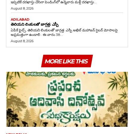
ఇప్పటికే దరఖాస్తు చేసినా పెండింగ్‌లో ఉన్నవారు మళ్లీ దరఖాస్తు...
August 8, 2026
ADILABAD
తెలియని లింకులతో జాగ్రత్త: ఎస్పీ
ఏపీకే ఫైల్స్‌, తెలియని లింకులతో జాగ్రత్త: ఎస్పీ అఖిల్ మహాజన్ సైబర్ మోసాలపై
అప్రమత్తంగా ఉండాలి.. ఈ వారం 38...
August 8, 2026
MORE LIKE THIS