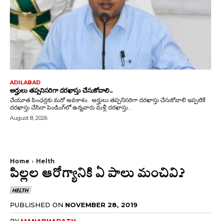
ADILABAD
అర్హులు తప్పనిసరిగా దరఖాస్తు చేసుకోవాలి..
చేయూత పింఛన్లకు మరో అవకాశం.. అర్హులు తప్పనిసరిగా దరఖాస్తు చేసుకోవాలి ఇప్పటికే
దరఖాస్తు చేసినా పెండింగ్‌లో ఉన్నవారు మళ్లీ దరఖాస్తు...
August 8, 2026