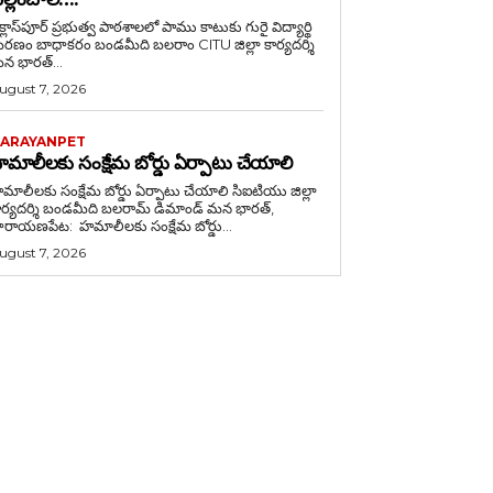
క్లాస్‌పూర్ ప్రభుత్వ పాఠశాలలో పాము కాటుకు గురై విద్యార్థి
బాధాకరం బండమీది బలరాం CITU జిల్లా కార్యదర్శి
న భారత్...
ugust 7, 2026
ARAYANPET
మాలీలకు సంక్షేమ బోర్డు ఏర్పాటు చేయాలి
ాలీలకు సంక్షేమ బోర్డు ఏర్పాటు చేయాలి సిఐటియు జిల్లా
ర్యదర్శి బండమీది బలరామ్ డిమాండ్ మన భారత్,
ారాయణపేట: హమాలీలకు సంక్షేమ బోర్డు...
ugust 7, 2026