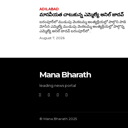
ADILABAD
మానవీయత చాటుకున్న ఎమ్మెల్యే అనిల్ జాదవ్
బరంపూర్‌లో ముడుపు వెంకటమ్మ అంత్యక్రియల్లో పాల్గొని పాడె
మోసిన ఎమ్మెల్యే ముడుపు వెంకటమ్మ అంత్యక్రియల్లో పాల్గొన్న
ఎమ్మెల్యే అనిల్ జాదవ్ బరంపూర్‌లో...
August 7, 2026
Mana Bharath
leading news portal
© Mana Bharath 2025