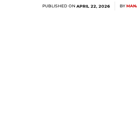
PUBLISHED ON
BY
MAN
APRIL 22, 2026