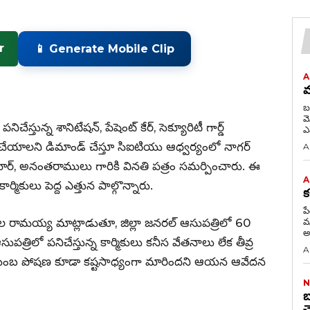
r
📱 Generate Mobile Clip
A
మ
బ
మోసిన 
ిచేస్తున్న శానిటేషన్, పేషెంట్ కేర్, సెక్యూరిటీ గార్డ్
ేయాలని డిమాండ్ చేస్తూ సిఐటియు ఆధ్వర్యంలో నాగర్
A
ుమార్, అనంతరాములు గారికి వినతి పత్రం సమర్పించారు. ఈ
A
మికులు పెద్ద ఎత్తున పాల్గొన్నారు.
క
ప
ిల రామయ్య మాట్లాడుతూ, జిల్లా జనరల్ ఆసుపత్రిలో 60
మ
అన
రిలో పనిచేస్తున్న కార్మికులు కనీస వేతనాలు లేక తీవ్ర
A
కుటుంబ పోషణ కూడా కష్టసాధ్యంగా మారిందని ఆయన ఆవేదన
N
బ
చ