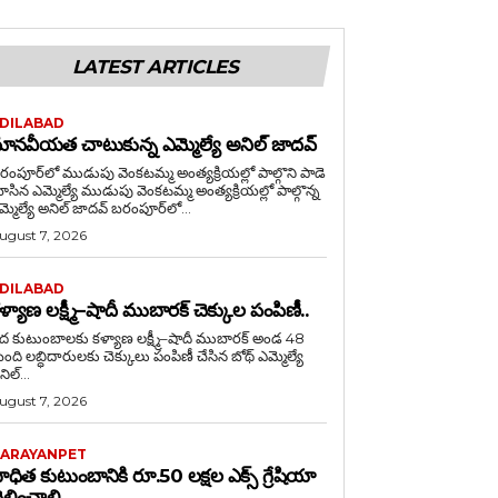
LATEST ARTICLES
DILABAD
ానవీయత చాటుకున్న ఎమ్మెల్యే అనిల్ జాదవ్
రంపూర్‌లో ముడుపు వెంకటమ్మ అంత్యక్రియల్లో పాల్గొని పాడె
ఎమ్మెల్యే ముడుపు వెంకటమ్మ అంత్యక్రియల్లో పాల్గొన్న
ఎమ్మెల్యే అనిల్ జాదవ్ బరంపూర్‌లో...
ugust 7, 2026
DILABAD
ళ్యాణ లక్ష్మీ–షాదీ ముబారక్ చెక్కుల పంపిణీ..
ేద కుటుంబాలకు కళ్యాణ లక్ష్మీ–షాదీ ముబారక్ అండ 48
ంది లబ్ధిదారులకు చెక్కులు పంపిణీ చేసిన బోథ్ ఎమ్మెల్యే
ిల్...
ugust 7, 2026
ARAYANPET
ాధిత కుటుంబానికి రూ.50 లక్షల ఎక్స్ గ్రేషియా
ెల్లించాలి….