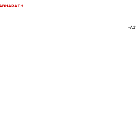
ABHARATH
-Ad