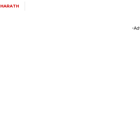
HARATH
-Ad