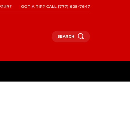
COUNT
GOT A TIP? CALL (777) 625-7647
SEARCH
EPAPER
MORE