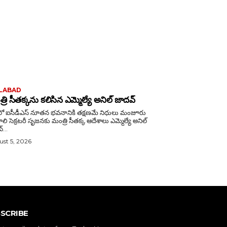
LABAD
్రి సీతక్కను కలిసిన ఎమ్మెల్యే అనిల్ జాదవ్
‌లో ఐసీడీఎస్ నూతన భవనానికి తక్షణమే నిధులు మంజూరు
క ఆదేశాలు ఎమ్మెల్యే అనిల్
...
st 5, 2026
SCRIBE