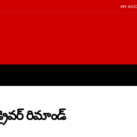
MY AC
LICY
DISCLAIMER
ABOUT US
డ్రైవర్‌ రిమాండ్