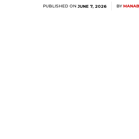
PUBLISHED ON
BY
MANAB
JUNE 7, 2026