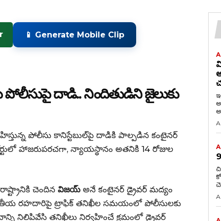
r
📱 Generate Mobile Clip
A
వ
అ
చ
ోలీసుపై దాడి.. నిందితుడిని జైలుకు
ఇ
అభినంద
అధ
A
తున్న పోలీసు కానిస్టేబుల్‌పై దాడికి పాల్పడిన కంటైనర్
A
ి కోర్టులో హాజరుపరచగా, న్యాయస్థానం అతనికి 14 రోజుల
9
చ
కోట్ల చ
ాష్ట్రానికి చెందిన
విజయ్
అనే కంటైనర్ డ్రైవర్ మద్యం
A
ీయ రహదారిపై ట్రాఫిక్ తనిఖీల సమయంలో పోలీసులకు
హనాన్ని నిలిపివేసి తనిఖీలు నిర్వహించే క్రమంలో డ్రైవర్
A