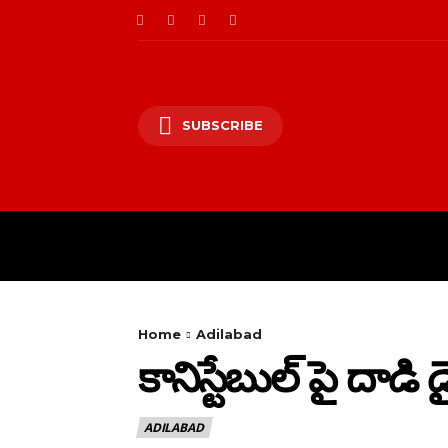
SUBSCRIBE
HOME
PRIVACY PO
Home
Adilabad
కానిస్టేబుల్‌ పై దాడి 
ADILABAD