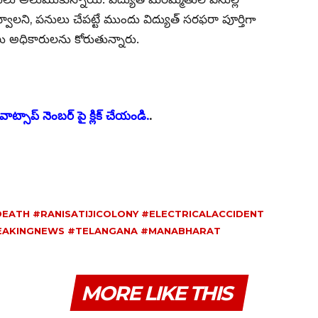
్వాలని, పనులు చేపట్టే ముందు విద్యుత్ సరఫరా పూర్తిగా
ికులు అధికారులను కోరుతున్నారు.
ాట్సాప్ నెంబర్ పై క్లిక్ చేయండి.
.
ATH #RANISATIJICOLONY #ELECTRICALACCIDENT
EAKINGNEWS #TELANGANA #MANABHARAT
MORE LIKE THIS