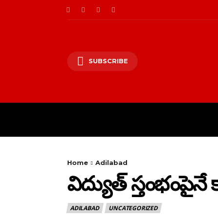
SUBSCRIBE
HOME
PRIVACY PO
Home
Adilabad
విద్యుత్ స్తంభంపైనే క
ADILABAD
UNCATEGORIZED