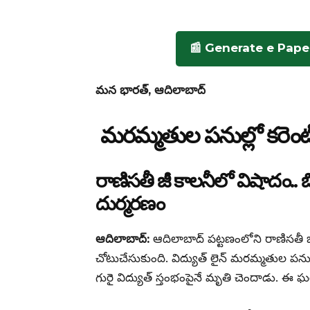
📰 Generate e Pape
మన భారత్, ఆదిలాబాద్
మరమ్మతుల పనుల్లో కరెంట్
రాణిసతీ జీ కాలనీలో విషాదం.. బిహ
దుర్మరణం
ఆదిలాబాద్:
ఆదిలాబాద్ పట్టణంలోని రాణిసత
చోటుచేసుకుంది. విద్యుత్ లైన్ మరమ్మతుల పనులు 
గురై విద్యుత్ స్తంభంపైనే మృతి చెందాడు. ఈ ఘటన