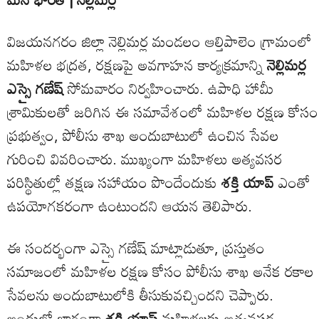
విజయనగరం జిల్లా నెల్లిమర్ల మండలం ఆల్తిపాలెం గ్రామంలో
మహిళల భద్రత, రక్షణపై అవగాహన కార్యక్రమాన్ని
నెల్లిమర్ల
ఎస్సై గణేష్
సోమవారం నిర్వహించారు. ఉపాధి హామీ
శ్రామికులతో జరిగిన ఈ సమావేశంలో మహిళల రక్షణ కోసం
ప్రభుత్వం, పోలీసు శాఖ అందుబాటులో ఉంచిన సేవల
గురించి వివరించారు. ముఖ్యంగా మహిళలు అత్యవసర
పరిస్థితుల్లో తక్షణ సహాయం పొందేందుకు
శక్తి యాప్
ఎంతో
ఉపయోగకరంగా ఉంటుందని ఆయన తెలిపారు.
ఈ సందర్భంగా ఎస్సై గణేష్ మాట్లాడుతూ, ప్రస్తుతం
సమాజంలో మహిళల రక్షణ కోసం పోలీసు శాఖ అనేక రకాల
సేవలను అందుబాటులోకి తీసుకువచ్చిందని చెప్పారు.
అందులో భాగంగా
శక్తి యాప్
మహిళలకు అత్యవసర