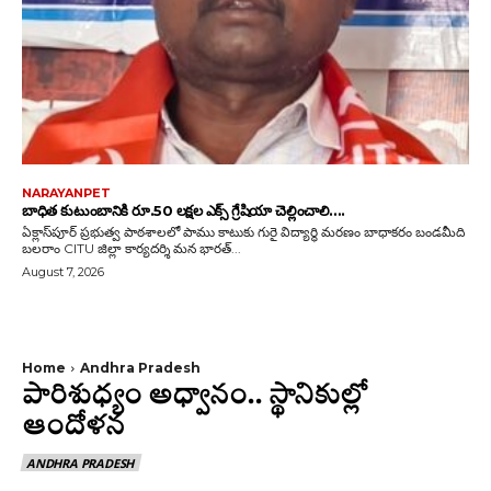
NARAYANPET
బాధిత కుటుంబానికి రూ.50 లక్షల ఎక్స్ గ్రేషియా చెల్లించాలి….
ఏక్లాస్‌పూర్ ప్రభుత్వ పాఠశాలలో పాము కాటుకు గురై విద్యార్థి మరణం బాధాకరం బండమీది
బలరాం CITU జిల్లా కార్యదర్శి మన భారత్...
August 7, 2026