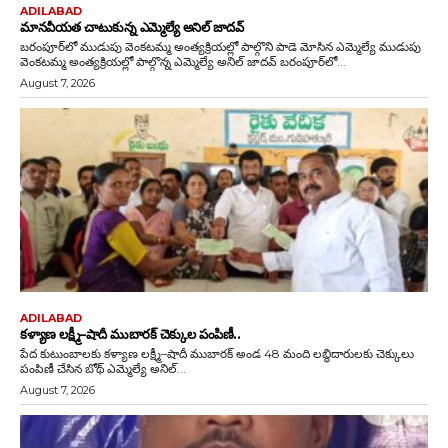
ADILABAD
మానవీయత చాటుకున్న ఎమ్మెల్యే అనిల్ జాదవ్
బరంపూర్‌లో ముడుపు వెంకటమ్మ అంత్యక్రియల్లో పాల్గొని పాడె మోసిన ఎమ్మెల్యే ముడుపు
వెంకటమ్మ అంత్యక్రియల్లో పాల్గొన్న ఎమ్మెల్యే అనిల్ జాదవ్ బరంపూర్‌లో...
August 7, 2026
ADILABAD
కళ్యాణ లక్ష్మీ–షాదీ ముబారక్ చెక్కుల పంపిణీ..
పేద కుటుంబాలకు కళ్యాణ లక్ష్మీ–షాదీ ముబారక్ అండ 48 మంది లబ్ధిదారులకు చెక్కులు
పంపిణీ చేసిన బోథ్ ఎమ్మెల్యే అనిల్...
August 7, 2026