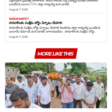
ఏక్లాస్‌పూర్ ప్రభుత్వ పాఠశాలలో పాము కాటుకు గురై విద్యార్థి మరణం బాధాకరం
బండమీది బలరాం CITU జిల్లా కార్యదర్శి మన భారత్...
August 7, 2026
NARAYANPET
హమాలీలకు సంక్షేమ బోర్డు ఏర్పాటు చేయాలి
హమాలీలకు సంక్షేమ బోర్డు ఏర్పాటు చేయాలి సిఐటియు జిల్లా కార్యదర్శి బండమీది
బలరామ్ డిమాండ్ మన భారత్, నారాయణపేట: హమాలీలకు సంక్షేమ బోర్డు...
August 7, 2026
MORE LIKE THIS