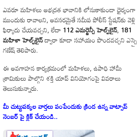
ఎవరూ మహిళలు అభద్రత భావానికి లోనుకాకుండా ధైర్యంగా
ముందుకు రావాలని, అవసరమైతే సమీప పోలీస్ స్టేషన్‌కు వెళ్లి
ఫిర్యాదు చేయవచ్చని, లేదా
112 ఎమర్జెన్సీ హెల్ప్‌లైన్
,
181
మహిళా హెల్ప్‌లైన్
ద్వారా కూడా సహాయం పొందవచ్చని ఎస్సై
గణేష్ తెలిపారు.
ఈ అవగాహన కార్యక్రమంలో మహిళలు, ఉపాధి హామీ
శ్రామికులు పాల్గొని శక్తి యాప్ వినియోగంపై వివరాలు
తెలుసుకున్నారు.
మీ చుట్టుపక్కల వార్తలు పంపేందుకు క్రింద ఉన్న వాట్సాప్
నెంబర్ పై క్లిక్ చేయండి..