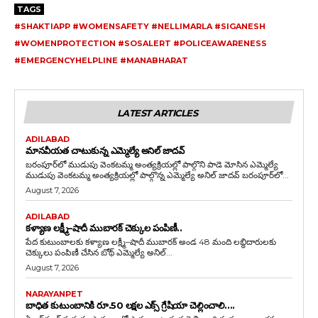
TAGS
#SHAKTIAPP #WOMENSAFETY #NELLIMARLA #SIGANESH
#WOMENPROTECTION #SOSALERT #POLICEAWARENESS
#EMERGENCYHELPLINE #MANABHARAT
LATEST ARTICLES
ADILABAD
మానవీయత చాటుకున్న ఎమ్మెల్యే అనిల్ జాదవ్
బరంపూర్‌లో ముడుపు వెంకటమ్మ అంత్యక్రియల్లో పాల్గొని పాడె మోసిన ఎమ్మెల్యే
ముడుపు వెంకటమ్మ అంత్యక్రియల్లో పాల్గొన్న ఎమ్మెల్యే అనిల్ జాదవ్ బరంపూర్‌లో...
August 7, 2026
ADILABAD
కళ్యాణ లక్ష్మీ–షాదీ ముబారక్ చెక్కుల పంపిణీ..
పేద కుటుంబాలకు కళ్యాణ లక్ష్మీ–షాదీ ముబారక్ అండ 48 మంది లబ్ధిదారులకు
చెక్కులు పంపిణీ చేసిన బోథ్ ఎమ్మెల్యే అనిల్...
August 7, 2026
NARAYANPET
బాధిత కుటుంబానికి రూ.50 లక్షల ఎక్స్ గ్రేషియా చెల్లించాలి….