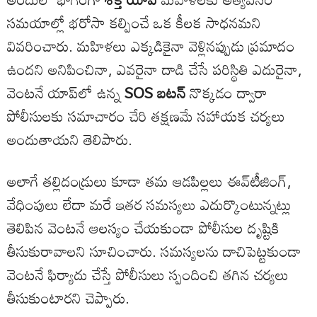
సమయాల్లో భరోసా కల్పించే ఒక కీలక సాధనమని
వివరించారు. మహిళలు ఎక్కడికైనా వెళ్లినప్పుడు ప్రమాదం
ఉందని అనిపించినా, ఎవరైనా దాడి చేసే పరిస్థితి ఎదురైనా,
వెంటనే యాప్‌లో ఉన్న
SOS బటన్
నొక్కడం ద్వారా
పోలీసులకు సమాచారం చేరి తక్షణమే సహాయక చర్యలు
అందుతాయని తెలిపారు.
అలాగే తల్లిదండ్రులు కూడా తమ ఆడపిల్లలు ఈవ్‌టీజింగ్,
వేధింపులు లేదా మరే ఇతర సమస్యలు ఎదుర్కొంటున్నట్లు
తెలిపిన వెంటనే ఆలస్యం చేయకుండా పోలీసుల దృష్టికి
తీసుకురావాలని సూచించారు. సమస్యలను దాచిపెట్టకుండా
వెంటనే ఫిర్యాదు చేస్తే పోలీసులు స్పందించి తగిన చర్యలు
తీసుకుంటారని చెప్పారు.