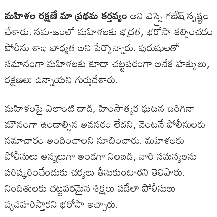
మహిళల రక్షణే మా ప్రథమ కర్తవ్యం
అని ఎస్సై గణేష్ స్పష్టం
చేశారు. సమాజంలో మహిళలకు భద్రత, భరోసా కల్పించడం
పోలీసు శాఖ బాధ్యత అని పేర్కొన్నారు. పురుషులతో
సమానంగా మహిళలకు కూడా చట్టపరంగా అనేక హక్కులు,
రక్షణలు ఉన్నాయని గుర్తుచేశారు.
మహిళలపై ఎలాంటి దాడి, హింసాత్మక ఘటన జరిగినా
మౌనంగా ఉండాల్సిన అవసరం లేదని, వెంటనే పోలీసులకు
సమాచారం అందించాలని సూచించారు. మహిళలకు
పోలీసులు అన్నలుగా అండగా నిలబడి, వారి సమస్యలను
పరిష్కరించేందుకు చర్యలు తీసుకుంటారని తెలిపారు.
నిందితులకు చట్టపరమైన శిక్షలు పడేలా పోలీసులు
వ్యవహరిస్తారని భరోసా ఇచ్చారు.