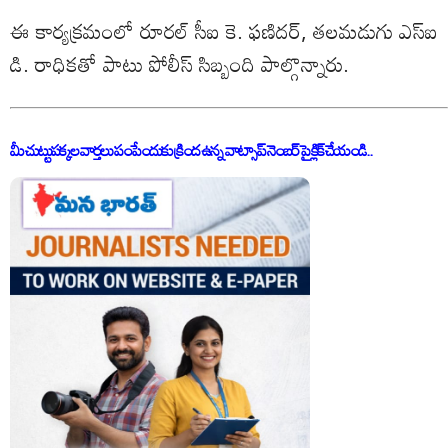
ఈ కార్యక్రమంలో రూరల్ సీఐ కె. ఫణిదర్, తలమడుగు ఎస్ఐ
డి. రాధికతో పాటు పోలీస్ సిబ్బంది పాల్గొన్నారు.
మీ చుట్టుపక్కల వార్తలు పంపేందుకు క్రింద ఉన్న వాట్సాప్ నెంబర్ పై క్లిక్ చేయండి..