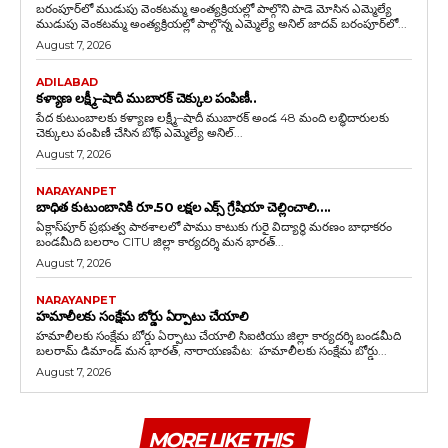
బరంపూర్‌లో ముడుపు వెంకటమ్మ అంత్యక్రియల్లో పాల్గొని పాడె మోసిన ఎమ్మెల్యే
ముడుపు వెంకటమ్మ అంత్యక్రియల్లో పాల్గొన్న ఎమ్మెల్యే అనిల్ జాదవ్ బరంపూర్‌లో...
August 7, 2026
ADILABAD
కళ్యాణ లక్ష్మీ–షాదీ ముబారక్ చెక్కుల పంపిణీ..
పేద కుటుంబాలకు కళ్యాణ లక్ష్మీ–షాదీ ముబారక్ అండ 48 మంది లబ్ధిదారులకు
చెక్కులు పంపిణీ చేసిన బోథ్ ఎమ్మెల్యే అనిల్...
August 7, 2026
NARAYANPET
బాధిత కుటుంబానికి రూ.50 లక్షల ఎక్స్ గ్రేషియా చెల్లించాలి….
ఏక్లాస్‌పూర్ ప్రభుత్వ పాఠశాలలో పాము కాటుకు గురై విద్యార్థి మరణం బాధాకరం
బండమీది బలరాం CITU జిల్లా కార్యదర్శి మన భారత్...
August 7, 2026
NARAYANPET
హమాలీలకు సంక్షేమ బోర్డు ఏర్పాటు చేయాలి
హమాలీలకు సంక్షేమ బోర్డు ఏర్పాటు చేయాలి సిఐటియు జిల్లా కార్యదర్శి బండమీది
బలరామ్ డిమాండ్ మన భారత్, నారాయణపేట: హమాలీలకు సంక్షేమ బోర్డు...
August 7, 2026
MORE LIKE THIS