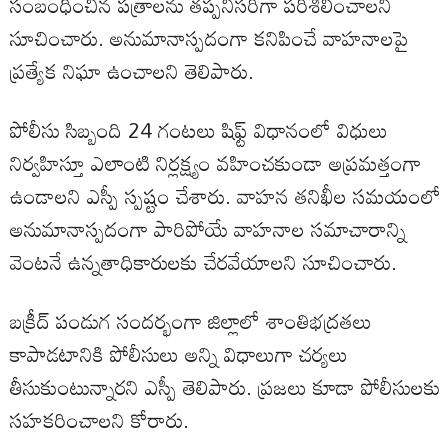
సంబంధించిన పత్రాలను తప్పనిసరిగా పరిశీలించాలని
సూచించారు. అనుమానాస్పదంగా కనిపించే వాహనాలపై
ప్రత్యేక నిఘా ఉంచాలని తెలిపారు.
పోలీసు సిబ్బంది 24 గంటలు షిఫ్ట్ విధానంలో విధులు
నిర్వహిస్తూ ఎలాంటి నిర్లక్ష్యం వహించకుండా అప్రమత్తంగా
ఉండాలని ఎస్పీ స్పష్టం చేశారు. వాహన తనిఖీల సమయంలో
అనుమానాస్పదంగా పారిపోయే వాహనాల సమాచారాన్ని
వెంటనే ఉన్నతాధికారులకు చేరవేయాలని సూచించారు.
బక్రీద్ పండుగ సందర్భంగా జిల్లాలో శాంతిభద్రతలు
కాపాడటానికి పోలీసులు అన్ని విధాలుగా చర్యలు
తీసుకుంటున్నారని ఎస్పీ తెలిపారు. ప్రజలు కూడా పోలీసులకు
సహకరించాలని కోరారు.