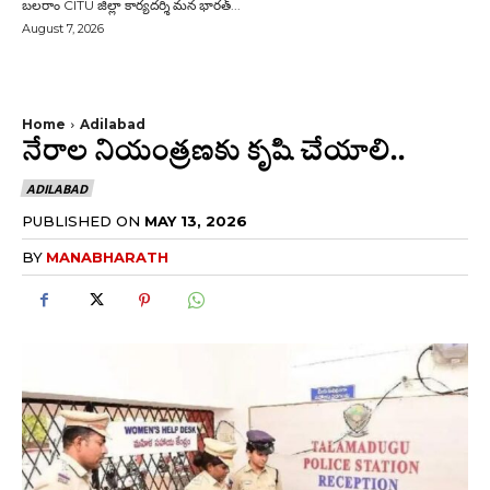
బలరాం CITU జిల్లా కార్యదర్శి మన భారత్...
August 7, 2026