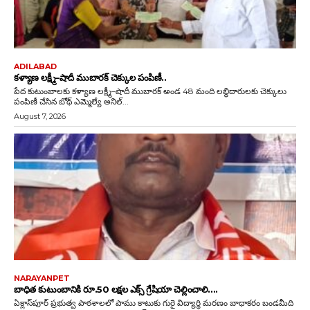
ADILABAD
కళ్యాణ లక్ష్మీ–షాదీ ముబారక్ చెక్కుల పంపిణీ..
పేద కుటుంబాలకు కళ్యాణ లక్ష్మీ–షాదీ ముబారక్ అండ 48 మంది లబ్ధిదారులకు చెక్కులు
పంపిణీ చేసిన బోథ్ ఎమ్మెల్యే అనిల్...
August 7, 2026
NARAYANPET
బాధిత కుటుంబానికి రూ.50 లక్షల ఎక్స్ గ్రేషియా చెల్లించాలి….
ఏక్లాస్‌పూర్ ప్రభుత్వ పాఠశాలలో పాము కాటుకు గురై విద్యార్థి మరణం బాధాకరం బండమీది