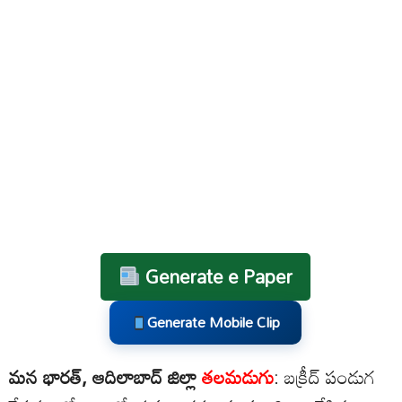
Generate e Paper
Generate Mobile Clip
మన భారత్, ఆదిలాబాద్ జిల్లా
తలమడుగు
: బక్రీద్ పండుగ