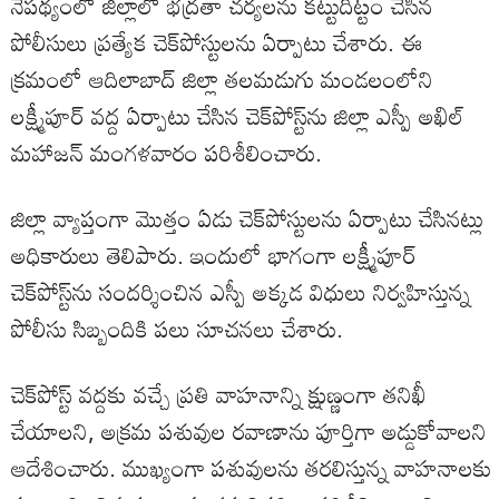
నేపథ్యంలో జిల్లాలో భద్రతా చర్యలను కట్టుదిట్టం చేసిన
పోలీసులు ప్రత్యేక చెక్‌పోస్టులను ఏర్పాటు చేశారు. ఈ
క్రమంలో ఆదిలాబాద్ జిల్లా తలమడుగు మండలంలోని
లక్ష్మీపూర్ వద్ద ఏర్పాటు చేసిన చెక్‌పోస్ట్‌ను జిల్లా ఎస్పీ అఖిల్
మహాజన్ మంగళవారం పరిశీలించారు.
జిల్లా వ్యాప్తంగా మొత్తం ఏడు చెక్‌పోస్టులను ఏర్పాటు చేసినట్లు
అధికారులు తెలిపారు. ఇందులో భాగంగా లక్ష్మీపూర్
చెక్‌పోస్ట్‌ను సందర్శించిన ఎస్పీ అక్కడ విధులు నిర్వహిస్తున్న
పోలీసు సిబ్బందికి పలు సూచనలు చేశారు.
చెక్‌పోస్ట్ వద్దకు వచ్చే ప్రతి వాహనాన్ని క్షుణ్ణంగా తనిఖీ
చేయాలని, అక్రమ పశువుల రవాణాను పూర్తిగా అడ్డుకోవాలని
ఆదేశించారు. ముఖ్యంగా పశువులను తరలిస్తున్న వాహనాలకు