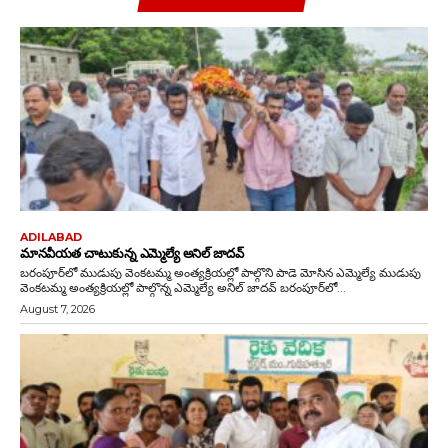
ADILABAD
మానవీయత చాటుకున్న ఎమ్మెల్యే అనిల్ జాదవ్
బరంపూర్‌లో ముడుపు వెంకటమ్మ అంత్యక్రియల్లో పాల్గొని పాడె మోసిన ఎమ్మెల్యే ముడుపు
వెంకటమ్మ అంత్యక్రియల్లో పాల్గొన్న ఎమ్మెల్యే అనిల్ జాదవ్ బరంపూర్‌లో...
August 7, 2026