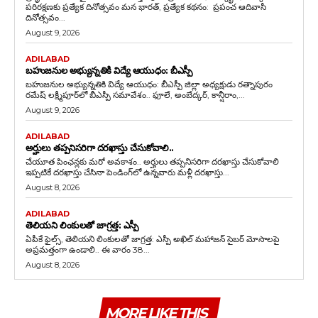
పరిరక్షణకు ప్రత్యేక దినోత్సవం మన భారత్, ప్రత్యేక కథనం: ప్రపంచ ఆదివాసీ
దినోత్సవం...
August 9, 2026
ADILABAD
బహుజనుల అభ్యున్నతికి విద్యే ఆయుధం: బీఎస్పీ
బహుజనుల అభ్యున్నతికి విద్యే ఆయుధం: బీఎస్పీ జిల్లా అధ్యక్షుడు రత్నాపురం
రమేష్ లక్ష్మీపూర్‌లో బీఎస్పీ సమావేశం.. ఫూలే, అంబేద్కర్, కాన్షీరాం,...
August 9, 2026
ADILABAD
అర్హులు తప్పనిసరిగా దరఖాస్తు చేసుకోవాలి..
చేయూత పింఛన్లకు మరో అవకాశం.. అర్హులు తప్పనిసరిగా దరఖాస్తు చేసుకోవాలి
ఇప్పటికే దరఖాస్తు చేసినా పెండింగ్‌లో ఉన్నవారు మళ్లీ దరఖాస్తు...
August 8, 2026
ADILABAD
తెలియని లింకులతో జాగ్రత్త: ఎస్పీ
ఏపీకే ఫైల్స్‌, తెలియని లింకులతో జాగ్రత్త: ఎస్పీ అఖిల్ మహాజన్ సైబర్ మోసాలపై
అప్రమత్తంగా ఉండాలి.. ఈ వారం 38...
August 8, 2026
MORE LIKE THIS