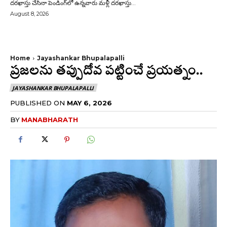
దరఖాస్తు చేసినా పెండింగ్‌లో ఉన్నవారు మళ్లీ దరఖాస్తు...
August 8, 2026