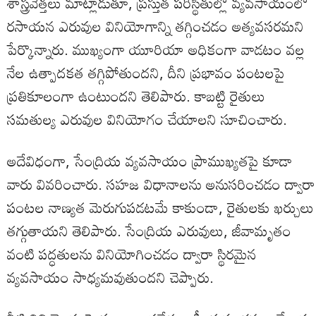
శాస్త్రవేత్తలు మాట్లాడుతూ, ప్రస్తుత పరిస్థితుల్లో వ్యవసాయంలో
రసాయన ఎరువుల వినియోగాన్ని తగ్గించడం అత్యవసరమని
పేర్కొన్నారు. ముఖ్యంగా యూరియా అధికంగా వాడటం వల్ల
నేల ఉత్పాదకత తగ్గిపోతుందని, దీని ప్రభావం పంటలపై
ప్రతికూలంగా ఉంటుందని తెలిపారు. కాబట్టి రైతులు
సమతుల్య ఎరువుల వినియోగం చేయాలని సూచించారు.
అదేవిధంగా, సేంద్రియ వ్యవసాయం ప్రాముఖ్యతపై కూడా
వారు వివరించారు. సహజ విధానాలను అనుసరించడం ద్వారా
పంటల నాణ్యత మెరుగుపడటమే కాకుండా, రైతులకు ఖర్చులు
తగ్గుతాయని తెలిపారు. సేంద్రియ ఎరువులు, జీవామృతం
వంటి పద్ధతులను వినియోగించడం ద్వారా స్థిరమైన
వ్యవసాయం సాధ్యమవుతుందని చెప్పారు.