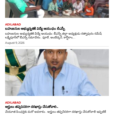
ADILABAD
బహుజనుల అభ్యున్నతికి విద్యే ఆయుధం: బీఎస్పీ
బహుజనుల అభ్యున్నతికి విద్యే ఆయుధం: బీఎస్పీ జిల్లా అధ్యక్షుడు రత్నాపురం రమేష్
లక్ష్మీపూర్‌లో బీఎస్పీ సమావేశం.. ఫూలే, అంబేద్కర్, కాన్షీరాం,...
August 9, 2026
ADILABAD
అర్హులు తప్పనిసరిగా దరఖాస్తు చేసుకోవాలి..
చేయూత పింఛన్లకు మరో అవకాశం.. అర్హులు తప్పనిసరిగా దరఖాస్తు చేసుకోవాలి ఇప్పటికే