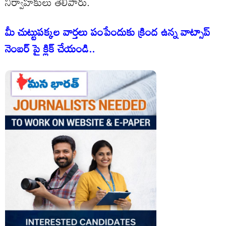
నిర్వాహకులు తెలిపారు.
మీ చుట్టుపక్కల వార్తలు పంపేందుకు క్రింద ఉన్న వాట్సాప్
నెంబర్ పై క్లిక్ చేయండి..