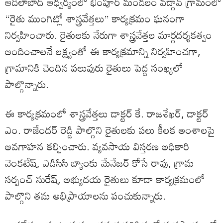
ఆదిలాబాద్ ఆధ్వర్యంలో భీంపూర్ మండలం వడ్గావ్ గ్రామంలో
“రైతు ముంగిట్లో శాస్త్రవేత్తలు” కార్యక్రమం ఘనంగా
నిర్వహించారు. రైతులకు నేరుగా శాస్త్రవేత్తల మార్గదర్శకత్వం
అందించాలనే లక్ష్యంతో ఈ కార్యక్రమాన్ని నిర్వహించగా,
గ్రామానికి చెందిన పలువురు రైతులు పెద్ద సంఖ్యలో
పాల్గొన్నారు.
ఈ కార్యక్రమంలో శాస్త్రవేత్తలు డాక్టర్ కే. రాజశేఖర్, డాక్టర్
ఎం. రాజేందర్ రెడ్డి పాల్గొని రైతులకు పలు కీలక అంశాలపై
అవగాహన కల్పించారు. వ్యవసాయ విస్తరణ అధికారి
వెంకటేష్, ఎడిసిసి బ్యాంకు మేనేజర్ కోసే రావు, గ్రామ
సర్పంచ్ సురేష్, అభ్యుదయ రైతులు కూడా కార్యక్రమంలో
పాల్గొని తమ అభిప్రాయాలను పంచుకున్నారు.