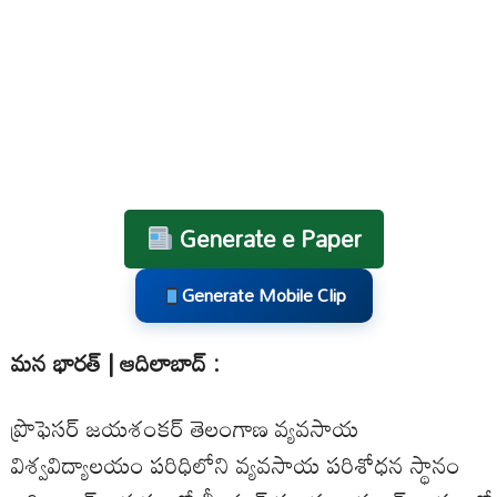
Generate e Paper
Generate Mobile Clip
మన భారత్ | ఆదిలాబాద్ :
ప్రొఫెసర్ జయశంకర్ తెలంగాణ వ్యవసాయ
విశ్వవిద్యాలయం పరిధిలోని వ్యవసాయ పరిశోధన స్థానం