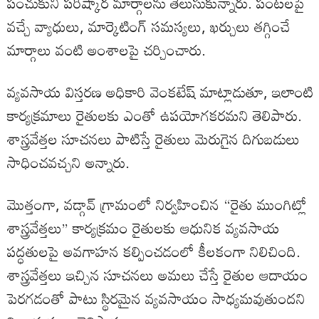
పంచుకుని పరిష్కార మార్గాలను తెలుసుకున్నారు. పంటలపై
వచ్చే వ్యాధులు, మార్కెటింగ్ సమస్యలు, ఖర్చులు తగ్గించే
మార్గాలు వంటి అంశాలపై చర్చించారు.
వ్యవసాయ విస్తరణ అధికారి వెంకటేష్ మాట్లాడుతూ, ఇలాంటి
కార్యక్రమాలు రైతులకు ఎంతో ఉపయోగకరమని తెలిపారు.
శాస్త్రవేత్తల సూచనలు పాటిస్తే రైతులు మెరుగైన దిగుబడులు
సాధించవచ్చని అన్నారు.
మొత్తంగా, వడ్గావ్ గ్రామంలో నిర్వహించిన “రైతు ముంగిట్లో
శాస్త్రవేత్తలు” కార్యక్రమం రైతులకు ఆధునిక వ్యవసాయ
పద్ధతులపై అవగాహన కల్పించడంలో కీలకంగా నిలిచింది.
శాస్త్రవేత్తలు ఇచ్చిన సూచనలు అమలు చేస్తే రైతుల ఆదాయం
పెరగడంతో పాటు స్థిరమైన వ్యవసాయం సాధ్యమవుతుందని