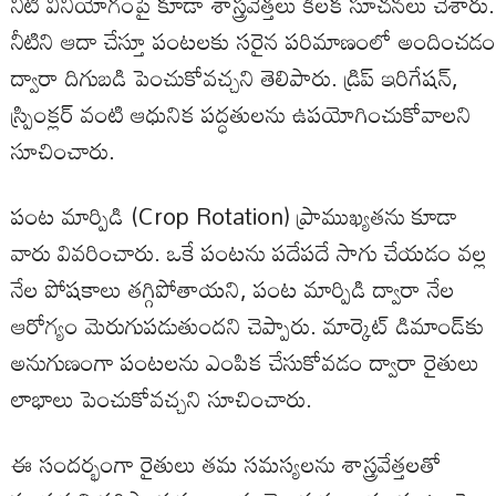
నీటి వినియోగంపై కూడా శాస్త్రవేత్తలు కీలక సూచనలు చేశారు.
నీటిని ఆదా చేస్తూ పంటలకు సరైన పరిమాణంలో అందించడం
ద్వారా దిగుబడి పెంచుకోవచ్చని తెలిపారు. డ్రిప్ ఇరిగేషన్,
స్ప్రింక్లర్ వంటి ఆధునిక పద్ధతులను ఉపయోగించుకోవాలని
సూచించారు.
పంట మార్పిడి (Crop Rotation) ప్రాముఖ్యతను కూడా
వారు వివరించారు. ఒకే పంటను పదేపదే సాగు చేయడం వల్ల
నేల పోషకాలు తగ్గిపోతాయని, పంట మార్పిడి ద్వారా నేల
ఆరోగ్యం మెరుగుపడుతుందని చెప్పారు. మార్కెట్ డిమాండ్‌కు
అనుగుణంగా పంటలను ఎంపిక చేసుకోవడం ద్వారా రైతులు
లాభాలు పెంచుకోవచ్చని సూచించారు.
ఈ సందర్భంగా రైతులు తమ సమస్యలను శాస్త్రవేత్తలతో