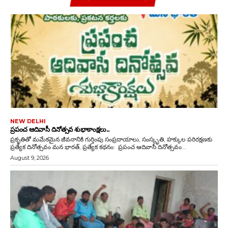
NEW DELHI
ప్రపంచ ఆదివాసీ దినోత్సవ శుభాకాంక్షలు..
ప్రకృతితో మమేకమైన జీవనానికి గుర్తింపు సంప్రదాయాలు, సంస్కృతి, హక్కుల పరిరక్షణకు
ప్రత్యేక దినోత్సవం మన భారత్, ప్రత్యేక కథనం: ప్రపంచ ఆదివాసీ దినోత్సవం...
August 9, 2026