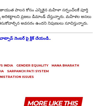
తాయుత పాలన కోసం ఎన్నికైన మహిళా సర్పంచ్‌లకే పూర్తి
ని అరికట్టాలని ప్రజలు డిమాండ్ చేస్తున్నారు. మహిళల అసలు
తీసుకోవాల్సిన అవసరం ఉందని నిపుణులు సూచిస్తున్నారు.
ాట్సాప్ నెంబర్ పై క్లిక్ చేయండి..
S INDIA
GENDER EQUALITY
MANA BHARATH
IA
SARPANCH PATI SYSTEM
NISTRATION ISSUES
MORE LIKE THIS