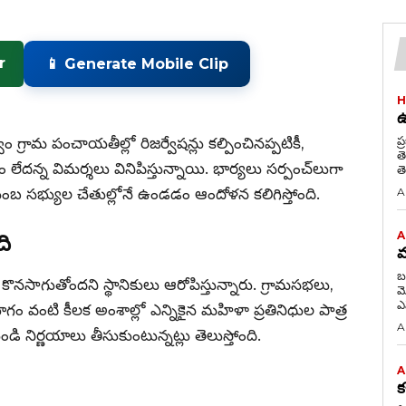
r
📱 Generate Mobile Clip
H
ఉ
ప్ర
్రామ పంచాయతీల్లో రిజర్వేషన్లు కల్పించినప్పటికీ,
త
రడం లేదన్న విమర్శలు వినిపిస్తున్నాయి. భార్యలు సర్పంచ్‌లుగా
త
ుటుంబ సభ్యుల చేతుల్లోనే ఉండడం ఆందోళన కలిగిస్తోంది.
A
A
ది
మ
బ
న కొనసాగుతోందని స్థానికులు ఆరోపిస్తున్నారు. గ్రామసభలు,
మోసిన 
యోగం వంటి కీలక అంశాల్లో ఎన్నికైన మహిళా ప్రతినిధుల పాత్ర
A
 నిర్ణయాలు తీసుకుంటున్నట్లు తెలుస్తోంది.
A
క