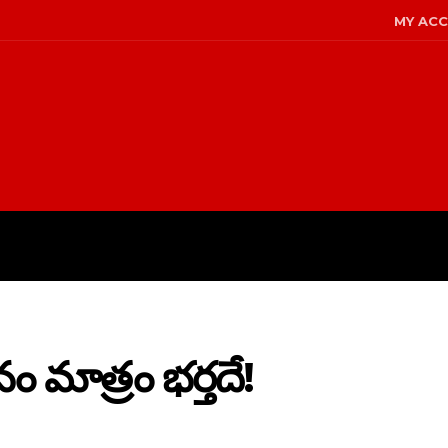
MY AC
LICY
DISCLAIMER
ABOUT US
తనం మాత్రం భర్తదే!