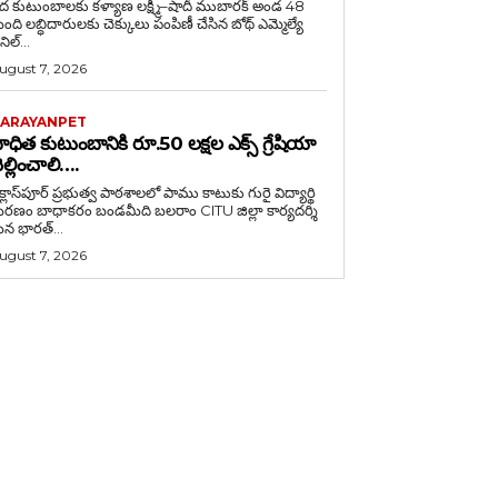
ేద కుటుంబాలకు కళ్యాణ లక్ష్మీ–షాదీ ముబారక్ అండ 48
ంది లబ్ధిదారులకు చెక్కులు పంపిణీ చేసిన బోథ్ ఎమ్మెల్యే
ిల్...
ugust 7, 2026
ARAYANPET
ాధిత కుటుంబానికి రూ.50 లక్షల ఎక్స్ గ్రేషియా
ెల్లించాలి….
క్లాస్‌పూర్ ప్రభుత్వ పాఠశాలలో పాము కాటుకు గురై విద్యార్థి
బాధాకరం బండమీది బలరాం CITU జిల్లా కార్యదర్శి
న భారత్...
ugust 7, 2026