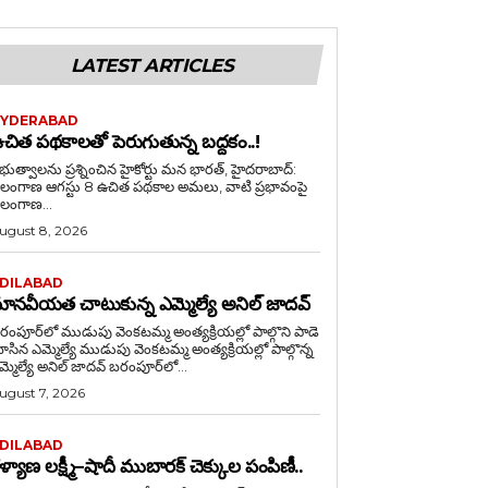
LATEST ARTICLES
YDERABAD
చిత పథకాలతో పెరుగుతున్న బద్దకం..!
భుత్వాలను ప్రశ్నించిన హైకోర్టు మన భారత్, హైదరాబాద్:
ెలంగాణ ఆగస్టు 8 ఉచిత పథకాల అమలు, వాటి ప్రభావంపై
ెలంగాణ...
ugust 8, 2026
DILABAD
ానవీయత చాటుకున్న ఎమ్మెల్యే అనిల్ జాదవ్
రంపూర్‌లో ముడుపు వెంకటమ్మ అంత్యక్రియల్లో పాల్గొని పాడె
ఎమ్మెల్యే ముడుపు వెంకటమ్మ అంత్యక్రియల్లో పాల్గొన్న
ఎమ్మెల్యే అనిల్ జాదవ్ బరంపూర్‌లో...
ugust 7, 2026
DILABAD
ళ్యాణ లక్ష్మీ–షాదీ ముబారక్ చెక్కుల పంపిణీ..