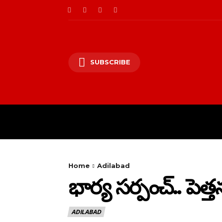
SUBSCRIBE
HOME
PRIVACY PO
Home
Adilabad
భార్య సర్పంచ్.. పెత్
ADILABAD