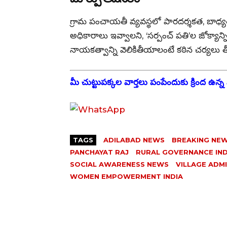
గ్రామ పంచాయతీ వ్యవస్థలో పారదర్శకత, బాధ్య
అధికారాలు ఇవ్వాలని, ‘సర్పంచ్ పతి’ల జోక్యాన్
నాయకత్వాన్ని వెలికితీయాలంటే కఠిన చర్యలు 
మీ చుట్టుపక్కల వార్తలు పంపేందుకు క్రింద ఉన్న వ
TAGS
ADILABAD NEWS
BREAKING NEW
PANCHAYAT RAJ
RURAL GOVERNANCE IND
SOCIAL AWARENESS NEWS
VILLAGE ADMI
WOMEN EMPOWERMENT INDIA