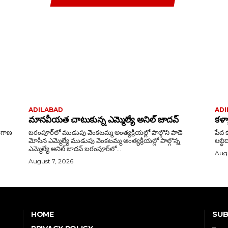
ADILABAD
ADI
మానవీయత చాటుకున్న ఎమ్మెల్యే అనిల్ జాదవ్
కళ్
బరంపూర్‌లో ముడుపు వెంకటమ్మ అంత్యక్రియల్లో పాల్గొని పాడె
పేద క
మోసిన ఎమ్మెల్యే ముడుపు వెంకటమ్మ అంత్యక్రియల్లో పాల్గొన్న
లబ్ధి
ఎమ్మెల్యే అనిల్ జాదవ్ బరంపూర్‌లో...
Augu
August 7, 2026
SUB
HOME