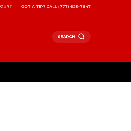
COUNT
GOT A TIP? CALL (777) 625-7647
SEARCH
EPAPER
MORE