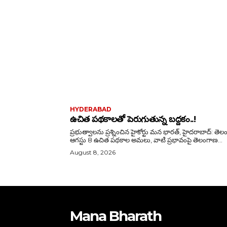
HYDERABAD
ఉచిత పథకాలతో పెరుగుతున్న బద్దకం..!
ప్రభుత్వాలను ప్రశ్నించిన హైకోర్టు మన భారత్, హైదరాబాద్: తెలంగాణ
ఆగస్టు 8 ఉచిత పథకాల అమలు, వాటి ప్రభావంపై తెలంగాణ...
August 8, 2026
Mana Bharath