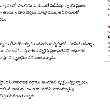
ప
, వాస్తవంలో పాలనను పురుషులే నడిపిస్తున్నారని ప్రజలు
మ
అన
గా ఉండగా, వారి భర్తలు మాట్లాడడం, అధికారులతో
A
యి.
N
బ
చ
ఏ
యలు తీసుకోవాల్సిన అవసరం ఉన్నప్పటికీ, చూసీచూడనట్లు
మరణం 
యి. నిబంధనల ప్రకారం ఎన్నికైన ప్రజాప్రతినిధే అధికారిక
మ
A
కాస్తా విస్మృతమైందని అంటున్నారు.
ీస్తోందని సామాజిక వర్గాలు ఆందోళన వ్యక్తం చేస్తున్నాయి.
ాల్సిన అవసరం ఉండగా, వారిని నామమాత్రపు
భిప్రాయపడుతున్నారు.