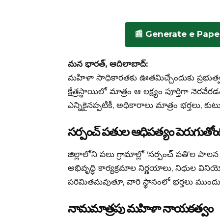
📰 Generate e Pape
మన భారత్, ఆదిలాబాద్:
మహిళా సాధికారతకు ఊతమిచ్చేందుకు ప్రభుత్వం గ
క్షేత్రస్థాయిలో మాత్రం ఆ లక్ష్యం పూర్తిగా నెరవే
ఎన్నికైనప్పటికీ, అధికారాలు మాత్రం భర్తలు, క
సర్పంచ్ పతుల ఆధిపత్యం పెరుగుతోం
జిల్లాలోని పలు గ్రామాల్లో ‘సర్పంచ్ పతి’ల పాల
అభివృద్ధి కార్యక్రమాల నిర్ణయాలు, నిధుల విని
పరిమితమవుతూ, వారి స్థానంలో భర్తలు ముందుండి
నామమాత్రపు మహిళా నాయకత్వం