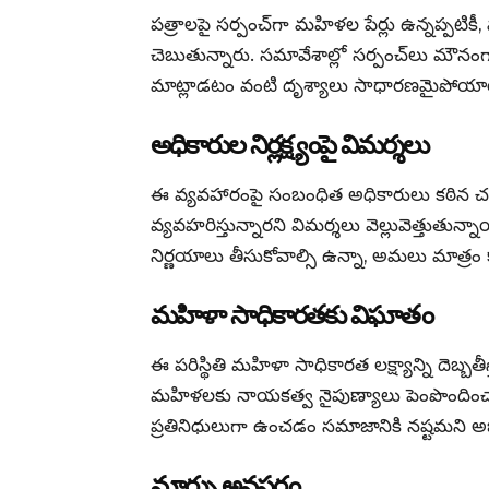
పత్రాలపై సర్పంచ్‌గా మహిళల పేర్లు ఉన్నప్పటికీ
చెబుతున్నారు. సమావేశాల్లో సర్పంచ్‌లు మౌనం
మాట్లాడటం వంటి దృశ్యాలు సాధారణమైపోయా
అధికారుల నిర్లక్ష్యంపై విమర్శలు
ఈ వ్యవహారంపై సంబంధిత అధికారులు కఠిన చర్
వ్యవహరిస్తున్నారని విమర్శలు వెల్లువెత్తుతున్నా
నిర్ణయాలు తీసుకోవాల్సి ఉన్నా, అమలు మాత్రం 
మహిళా సాధికారతకు విఘాతం
ఈ పరిస్థితి మహిళా సాధికారత లక్ష్యాన్ని దెబ్బత
మహిళలకు నాయకత్వ నైపుణ్యాలు పెంపొందించ
ప్రతినిధులుగా ఉంచడం సమాజానికి నష్టమని అ
మార్పు అవసరం