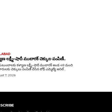
LABAD
యాణ లక్ష్మీ–షాదీ ముబారక్ చెక్కుల పంపిణీ..
ుటుంబాలకు కళ్యాణ లక్ష్మీ–షాదీ ముబారక్ అండ 48 మంది
దారులకు చెక్కులు పంపిణీ చేసిన బోథ్ ఎమ్మెల్యే అనిల్...
st 7, 2026
SCRIBE