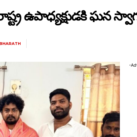
ష్ట్ర ఉపాధ్యక్షుడకి ఘన స్వ
BHARATH
-Ad