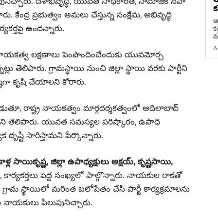
నిచ్చారు. దేశాభివృద్ధి, యువత సాధికారత, సామాజిక సేవా
క
కేంద్ర ప్రభుత్వం అమలు చేస్తున్న సంక్షేమ, అభివృద్ధి
ఆ
ర్యకర్తపై ఉందన్నారు.
కట
మ
A
 నాయకత్వ లక్షణాలు పెంపొందించేందుకు యువమోర్చ
లు తెలిపారు. గ్రామస్థాయి నుంచి జిల్లా స్థాయి వరకు పార్టీని
ిగా కృషి చేయాలని కోరారు.
ూ, రాష్ట్ర నాయకత్వం మార్గదర్శకత్వంలో ఆదిలాబాద్
ామని తెలిపారు. యువత సమస్యల పరిష్కారం, ఉపాధి
క దృష్టి సారిస్తామని పేర్కొన్నారు.
ళ్ల సాయికృష్ణ, జిల్లా ఉపాధ్యక్షులు అక్షయ్, కృష్ణసాయి,
 కార్యకర్తలు పెద్ద సంఖ్యలో పాల్గొన్నారు. నాయకుల రాకతో
 గ్రామ స్థాయిలో మరింత బలోపేతం చేసి పార్టీ కార్యక్రమాలను
లని నాయకులు పిలుపునిచ్చారు.