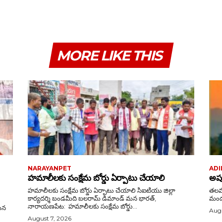
MORE LIKE THIS
NARAYANPET
ADI
హమాలీలకు సంక్షేమ బోర్డు ఏర్పాటు చేయాలి
అప్
హమాలీలకు సంక్షేమ బోర్డు ఏర్పాటు చేయాలి సిఐటియు జిల్లా
తలమడుగు
కార్యదర్శి బండమీది బలరామ్ డిమాండ్ మన భారత్,
మండల
నారాయణపేట: హమాలీలకు సంక్షేమ బోర్డు...
Augu
August 7, 2026