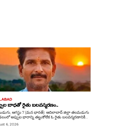
LABAD
పుల బాధతో రైతు బలవన్మరణం..
, ఆగస్టు 7 (మన భారత్): ఆదిలాబాద్ జిల్లా తలమడుగు
ంలో అప్పుల భారాన్ని తట్టుకోలేక ఓ రైతు బలవన్మరణానికి...
st 6, 2026