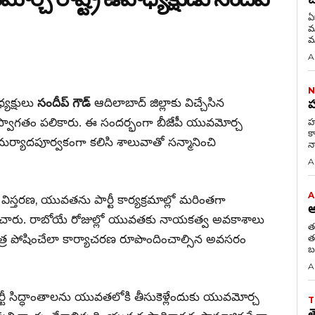
ఏ
మరణం 
మ
A
N
్యక్షులు
సందీప్ గౌడ్
ఆదిలాబాద్ జిల్లాకు విచ్చేసిన
హ
 స్వాగతం పలికారు. ఈ సందర్భంగా బీజేపీ యువమోర్చ
హమ
కా
ర్యాదపూర్వకంగా కలిసి శాలువాతో సన్మానించి
న
A
A
విస్తరణ, యువతను పార్టీ కార్యక్రమాల్లో మరింతగా
అ
ించారు. రాబోయే రోజుల్లో యువతకు నాయకత్వ అవకాశాలు
తల
 పాత్ర పోషించేలా కార్యాచరణ రూపొందించాల్సిన అవసరం
త
బ
A
టీ సిద్ధాంతాలను యువతలోకి తీసుకెళ్లేందుకు యువమోర్చ
T
త