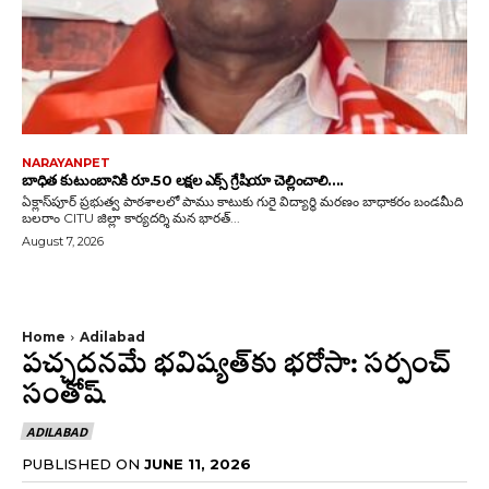
NARAYANPET
బాధిత కుటుంబానికి రూ.50 లక్షల ఎక్స్ గ్రేషియా చెల్లించాలి….
ఏక్లాస్‌పూర్ ప్రభుత్వ పాఠశాలలో పాము కాటుకు గురై విద్యార్థి మరణం బాధాకరం బండమీది
బలరాం CITU జిల్లా కార్యదర్శి మన భారత్...
August 7, 2026