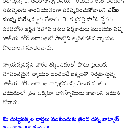
కల్పిస్తున్న ఈ అవకాశాన్ని వినియోగించుకుని తమ పెండింగ్
సమస్యలను శాంతియుతంగా పరిష్కరించుకోవాలని
ఎస్ఐ
ముప్పు సురేష్
విజ్ఞప్తి చేశారు. మొగుళ్లపల్లి పోలీస్ స్టేషన్
పరిధిలోని అర్హత కలిగిన కేసుల పక్షకారులు ముందుకు వచ్చి
జాతీయ లోక్ అదాలత్‌లో పాల్గొని త్వరితగతిన న్యాయం
పొందాలని సూచించారు.
న్యాయవ్యవస్థపై భారం తగ్గించడంతో పాటు ప్రజలకు
వేగవంతమైన న్యాయం అందించే లక్ష్యంతో నిర్వహిస్తున్న
జాతీయ లోక్ అదాలత్ కార్యక్రమాన్ని విజయవంతం
చేయడంలో ప్రతి ఒక్కరూ భాగస్వాములు కావాలని ఆయన
కోరారు.
మీ చుట్టుపక్కల వార్తలు పంపేందుకు క్రింద ఉన్న వాట్సాప్