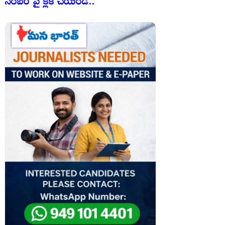
నెంబర్ పై క్లిక్ చేయండి..