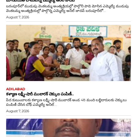
బరంపూర్‌లో ముడుపు వెంకటమ్మ అంత్యక్రియల్లో పాల్గొని పాడె మోసిన ఎమ్మెల్యే ముడుపు
వెంకటమ్మ అంత్యక్రియల్లో పాల్గొన్న ఎమ్మెల్యే అనిల్ జాదవ్ బరంపూర్‌లో...
August 7, 2026
ADILABAD
కళ్యాణ లక్ష్మీ–షాదీ ముబారక్ చెక్కుల పంపిణీ..
పేద కుటుంబాలకు కళ్యాణ లక్ష్మీ–షాదీ ముబారక్ అండ 48 మంది లబ్ధిదారులకు చెక్కులు
పంపిణీ చేసిన బోథ్ ఎమ్మెల్యే అనిల్...
August 7, 2026