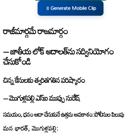
Generate Mobile Clip
రాజీమార్గమే రాజమార్గం
– జాతీయ లోక్ అదాలత్‌ను సద్వినియోగం
చేసుకోండి
చిన్న కేసులకు త్వరితగతిన పరిష్కారం
– మొగుళ్లపల్లి ఎస్ఐ ముప్పు సురేష్
సమయం, ధనం ఆదా చేసుకునే ఉత్తమ అవకాశం: పోలీసుల పిలుపు
మన భారత్, మొగుళ్లపల్లి: