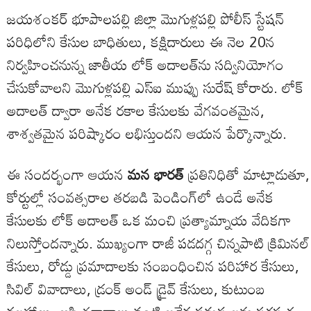
జయశంకర్ భూపాలపల్లి జిల్లా మొగుళ్లపల్లి పోలీస్ స్టేషన్
పరిధిలోని కేసుల బాధితులు, కక్షిదారులు ఈ నెల 20న
నిర్వహించనున్న జాతీయ లోక్ అదాలత్‌ను సద్వినియోగం
చేసుకోవాలని మొగుళ్లపల్లి ఎస్ఐ ముప్పు సురేష్ కోరారు. లోక్
అదాలత్ ద్వారా అనేక రకాల కేసులకు వేగవంతమైన,
శాశ్వతమైన పరిష్కారం లభిస్తుందని ఆయన పేర్కొన్నారు.
ఈ సందర్భంగా ఆయన
మన భారత్
ప్రతినిధితో మాట్లాడుతూ,
కోర్టుల్లో సంవత్సరాల తరబడి పెండింగ్‌లో ఉండే అనేక
కేసులకు లోక్ అదాలత్ ఒక మంచి ప్రత్యామ్నాయ వేదికగా
నిలుస్తోందన్నారు. ముఖ్యంగా రాజీ పడదగ్గ చిన్నపాటి క్రిమినల్
కేసులు, రోడ్డు ప్రమాదాలకు సంబంధించిన పరిహార కేసులు,
సివిల్ వివాదాలు, డ్రంక్ అండ్ డ్రైవ్ కేసులు, కుటుంబ