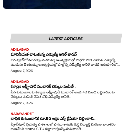
LATEST ARTICLES
ADILABAD
మానవీయత చాటుకున్న ఎమ్మెల్యే అనిల్ జాదవ్
బరంపూర్‌లో ముడుపు వెంకటమ్మ అంత్యక్రియల్లో పాల్గొని పాడె మోసిన ఎమ్మెల్యే
ముడుపు వెంకటమ్మ అంత్యక్రియల్లో పాల్గొన్న ఎమ్మెల్యే అనిల్ జాదవ్ బరంపూర్‌లో...
August 7, 2026
ADILABAD
కళ్యాణ లక్ష్మీ–షాదీ ముబారక్ చెక్కుల పంపిణీ..
పేద కుటుంబాలకు కళ్యాణ లక్ష్మీ–షాదీ ముబారక్ అండ 48 మంది లబ్ధిదారులకు
చెక్కులు పంపిణీ చేసిన బోథ్ ఎమ్మెల్యే అనిల్...
August 7, 2026
NARAYANPET
బాధిత కుటుంబానికి రూ.50 లక్షల ఎక్స్ గ్రేషియా చెల్లించాలి….
ఏక్లాస్‌పూర్ ప్రభుత్వ పాఠశాలలో పాము కాటుకు గురై విద్యార్థి మరణం బాధాకరం
బండమీది బలరాం CITU జిల్లా కార్యదర్శి మన భారత్...