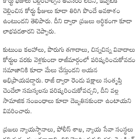
కోర్టు ఫీజులు చెల్లించాల్సిన అవసరం లేదని, ఇప్పటికే
చెల్లించిన కోర్టు ఫీజులు కూడా తిరిగి పొందే అవకాశం
ఉంటుందని తెలిపారు. దీని ద్వారా ప్రజలు ఆర్థికంగా కూడా
లాభపడతారని చెప్పారు.
కుటుంబ కలహాలు, పొరుగు తగాదాలు, చిన్నచిన్న వివాదాలు
కోర్టుల వరకు వెళ్లకుండా రాజీమార్గంలో పరిష్కరించుకోవడం
సమాజానికి కూడా మేలు చేస్తుందని ఆయన
అభిప్రాయపడ్డారు. రాజీ ద్వారా రెండు పక్షాలు సంతృప్తి
చెందేలా సమస్యలను పరిష్కరించుకోవచ్చని, దీని వల్ల
సామాజిక సంబంధాలు కూడా దెబ్బతినకుండా ఉంటాయని
వివరించారు.
ప్రజలు న్యాయస్థానాలు, పోలీస్ శాఖ, న్యాయ సేవా సంస్థలు