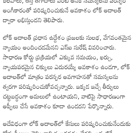
కలహాలు, ఆస్తి తగాదాలు వంటి అనేక సమస్యలను పరస్పర
అంగీకారంతో పరిష్కరించుకునే అవకాశం లోక్ అదాలత్
ద్వారా లభిస్తుందని తెలిపారు.
లోక్ అదాలత్ ప్రధాన ఉద్దేశం ప్రజలకు సులభ, వేగవంతమైన
న్యాయం అందించడమేనని ఎస్ఐ సురేష్ వివరించారు.
సాధారణ కోర్టు ప్రక్రియలో ఎక్కువ సమయం, ఖర్చు,
న్యాయపరమైన చిక్కులు ఎదురయ్యే అవకాశం ఉండగా, లోక్
అదాలత్‌లో మాత్రం పరస్పర అవగాహనతో సమస్యలను
త్వరగా పరిష్కరించుకోవచ్చన్నారు. ఇక్కడ ఇచ్చే తీర్పులు
చట్టబద్ధంగా అమలులో ఉంటాయని, వాటిపై సాధారణంగా
అప్పీలు చేసే అవకాశం కూడా ఉండదని పేర్కొన్నారు.
అదేవిధంగా లోక్ అదాలత్‌లో కేసులు పరిష్కరించుకునేందుకు