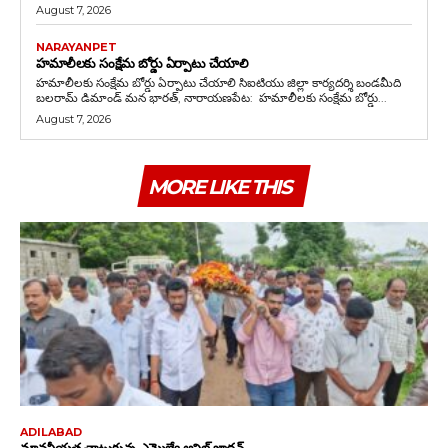
August 7, 2026
NARAYANPET
హమాలీలకు సంక్షేమ బోర్డు ఏర్పాటు చేయాలి
హమాలీలకు సంక్షేమ బోర్డు ఏర్పాటు చేయాలి సిఐటియు జిల్లా కార్యదర్శి బండమీది
బలరామ్ డిమాండ్ మన భారత్, నారాయణపేట: హమాలీలకు సంక్షేమ బోర్డు...
August 7, 2026
MORE LIKE THIS
ADILABAD
మానవీయత చాటుకున్న ఎమ్మెల్యే అనిల్ జాదవ్