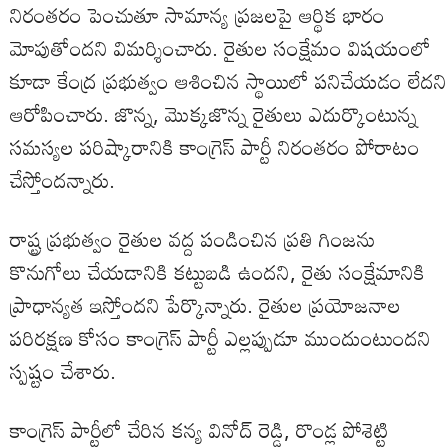
నిరంతరం పెంచుతూ సామాన్య ప్రజలపై ఆర్థిక భారం
మోపుతోందని విమర్శించారు. రైతుల సంక్షేమం విషయంలో
కూడా కేంద్ర ప్రభుత్వం ఆశించిన స్థాయిలో పనిచేయడం లేదని
ఆరోపించారు. జొన్న, మొక్కజొన్న రైతులు ఎదుర్కొంటున్న
సమస్యల పరిష్కారానికి కాంగ్రెస్ పార్టీ నిరంతరం పోరాటం
చేస్తోందన్నారు.
రాష్ట్ర ప్రభుత్వం రైతుల వద్ద పండించిన ప్రతి గింజను
కొనుగోలు చేయడానికి కట్టుబడి ఉందని, రైతు సంక్షేమానికి
ప్రాధాన్యత ఇస్తోందని పేర్కొన్నారు. రైతుల ప్రయోజనాల
పరిరక్షణ కోసం కాంగ్రెస్ పార్టీ ఎల్లప్పుడూ ముందుంటుందని
స్పష్టం చేశారు.
కాంగ్రెస్ పార్టీలో చేరిన కన్య వినోద్ రెడ్డి, రొండ్ల పోశెట్టి