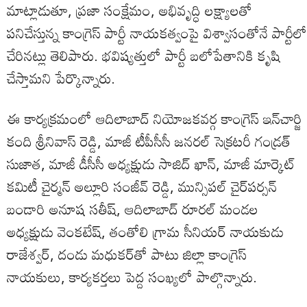
మాట్లాడుతూ, ప్రజా సంక్షేమం, అభివృద్ధి లక్ష్యాలతో
పనిచేస్తున్న కాంగ్రెస్ పార్టీ నాయకత్వంపై విశ్వాసంతోనే పార్టీలో
చేరినట్లు తెలిపారు. భవిష్యత్తులో పార్టీ బలోపేతానికి కృషి
చేస్తామని పేర్కొన్నారు.
ఈ కార్యక్రమంలో ఆదిలాబాద్ నియోజకవర్గ కాంగ్రెస్ ఇన్‌చార్జి
కంది శ్రీనివాస్ రెడ్డి, మాజీ టీపీసీసీ జనరల్ సెక్రటరీ గండ్రత్
సుజాత, మాజీ డీసీసీ అధ్యక్షుడు సాజిద్ ఖాన్, మాజీ మార్కెట్
కమిటీ చైర్మన్ అల్లూరి సంజీవ్ రెడ్డి, మున్సిపల్ చైర్‌పర్సన్
బండారి అనూష సతీష్, ఆదిలాబాద్ రూరల్ మండల
అధ్యక్షుడు వెంకటేష్, తంతోలి గ్రామ సీనియర్ నాయకుడు
రాజేశ్వర్, దండు మధుకర్‌తో పాటు జిల్లా కాంగ్రెస్
నాయకులు, కార్యకర్తలు పెద్ద సంఖ్యలో పాల్గొన్నారు.