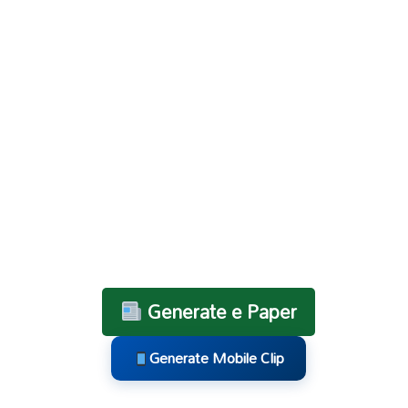
Generate e Paper
Generate Mobile Clip