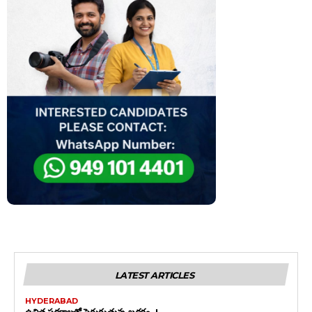
LATEST ARTICLES
HYDERABAD