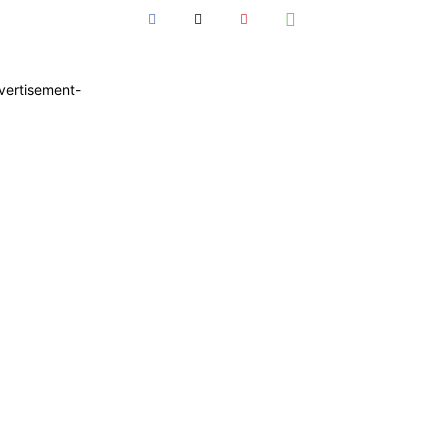
vertisement-