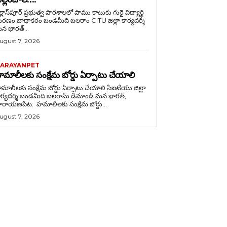
క్లాస్‌పూర్ ప్రభుత్వ పాఠశాలలో పాము కాటుకు గురై విద్యార్థి
బాధాకరం బండమీది బలరాం CITU జిల్లా కార్యదర్శి
న భారత్...
ugust 7, 2026
ARAYANPET
మాలీలకు సంక్షేమ బోర్డు ఏర్పాటు చేయాలి
ాలీలకు సంక్షేమ బోర్డు ఏర్పాటు చేయాలి సిఐటియు జిల్లా
ర్యదర్శి బండమీది బలరామ్ డిమాండ్ మన భారత్,
ారాయణపేట: హమాలీలకు సంక్షేమ బోర్డు...
ugust 7, 2026