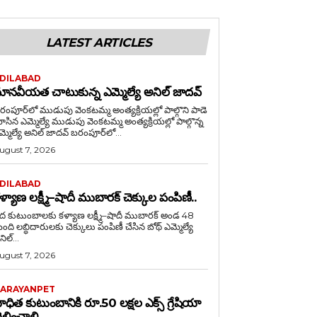
LATEST ARTICLES
DILABAD
ానవీయత చాటుకున్న ఎమ్మెల్యే అనిల్ జాదవ్
రంపూర్‌లో ముడుపు వెంకటమ్మ అంత్యక్రియల్లో పాల్గొని పాడె
ఎమ్మెల్యే ముడుపు వెంకటమ్మ అంత్యక్రియల్లో పాల్గొన్న
ఎమ్మెల్యే అనిల్ జాదవ్ బరంపూర్‌లో...
ugust 7, 2026
DILABAD
ళ్యాణ లక్ష్మీ–షాదీ ముబారక్ చెక్కుల పంపిణీ..
ేద కుటుంబాలకు కళ్యాణ లక్ష్మీ–షాదీ ముబారక్ అండ 48
ంది లబ్ధిదారులకు చెక్కులు పంపిణీ చేసిన బోథ్ ఎమ్మెల్యే
ిల్...
ugust 7, 2026
ARAYANPET
ాధిత కుటుంబానికి రూ.50 లక్షల ఎక్స్ గ్రేషియా
ెల్లించాలి….