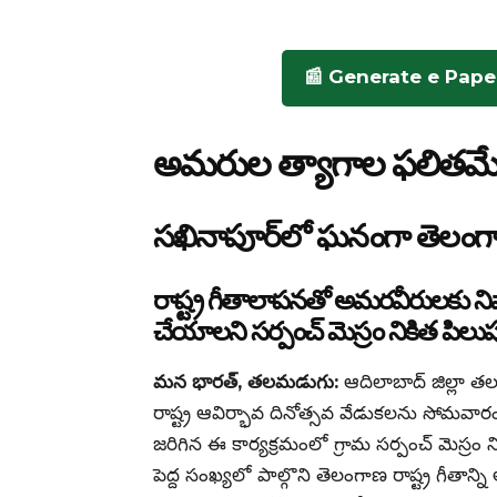
📰 Generate e Pape
అమరుల త్యాగాల ఫలితమే త
సఖినాపూర్‌లో ఘనంగా తెలంగాణ 
రాష్ట్ర గీతాలాపనతో అమరవీరులకు నివాళ
చేయాలని సర్పంచ్ మెస్రం నికిత పిలు
మన భారత్, తలమడుగు:
ఆదిలాబాద్ జిల్లా 
రాష్ట్ర ఆవిర్భావ దినోత్సవ వేడుకలను సోమవ
జరిగిన ఈ కార్యక్రమంలో గ్రామ సర్పంచ్ మెస్రం 
పెద్ద సంఖ్యలో పాల్గొని తెలంగాణ రాష్ట్ర గీత