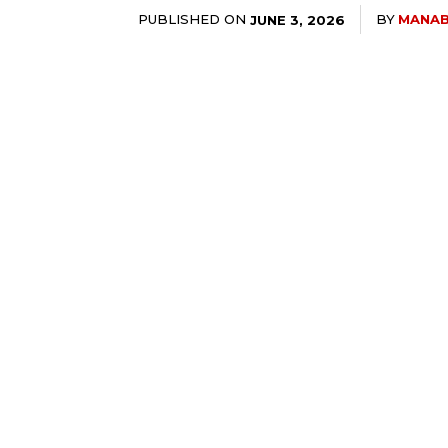
PUBLISHED ON
BY
MANA
JUNE 3, 2026