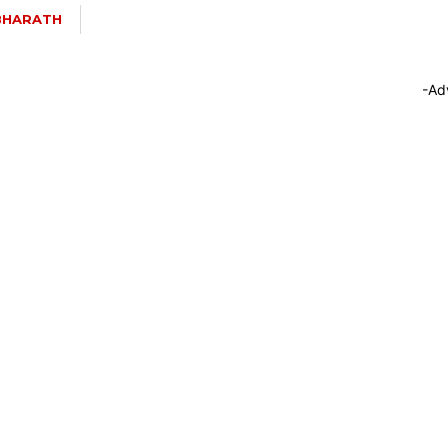
BHARATH
-Ad