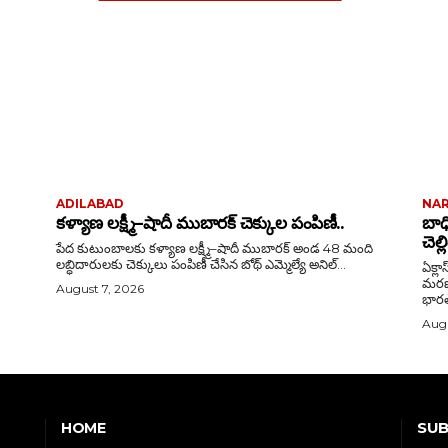
ADILABAD
NA
కళ్యాణ లక్ష్మీ–షాదీ ముబారక్ చెక్కుల పంపిణీ..
బాధ
చెల్
పేద కుటుంబాలకు కళ్యాణ లక్ష్మీ–షాదీ ముబారక్ అండ 48 మంది
లబ్ధిదారులకు చెక్కులు పంపిణీ చేసిన బోథ్ ఎమ్మెల్యే అనిల్...
ఏక్లా
మరణం బాధాకరం బ
August 7, 2026
భారత్
Augu
SUB
HOME