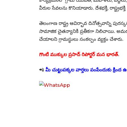
వీరుల సేవలను కొనియాడారు. దేశభక్తి, రాష్ట్ర
తెలంగాణ రాష్ట్ర ఆవిర్భావ దినోత్సవాన్ని పురస
సామాజిక చైతన్యానికి ప్రతీకగా నిలిచాయి. అమర
చేయాలని గ్రామస్థులు సంకల్పం వ్యక్తం చేశారు.
గొంటి ముక్కుల ప్రసాద్ రిపోర్టర్ మన భారత్.
📲
మీ చుట్టుపక్కల వార్తలు పంపేందుకు క్రింద ఉన్