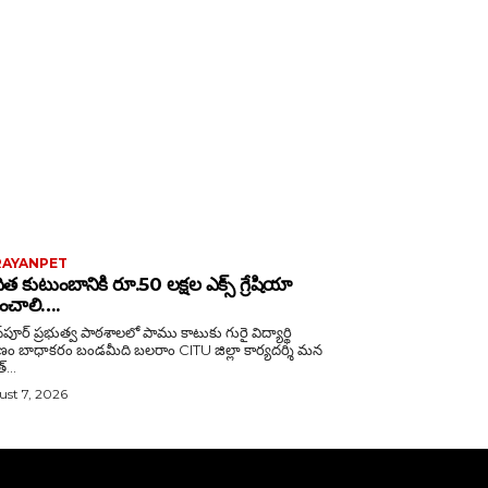
RAYANPET
ిత కుటుంబానికి రూ.50 లక్షల ఎక్స్ గ్రేషియా
లించాలి….
స్‌పూర్ ప్రభుత్వ పాఠశాలలో పాము కాటుకు గురై విద్యార్థి
ండమీది బలరాం CITU జిల్లా కార్యదర్శి మన
...
st 7, 2026