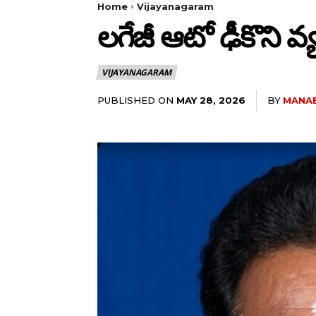
Home
Vijayanagaram
లగేజీ ఆటో ఢీకొని వ్యక
VIJAYANAGARAM
PUBLISHED ON
BY
MANA
MAY 28, 2026