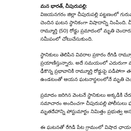
మన భారత్, చీపురుపల్లి:
విజయనగరం జిల్లా చీపురుపల్లి పట్టణంలో గురువా
చెందిన ఘటన స్థానికంగా విషాదాన్ని నింపింది. చీ
రామ్మూర్తి (50) రోడ్డు ప్రమాదంలో మృతి చెంద
సమీపంలో చోటుచేసుకుంది.
స్థానికులు తెలిపిన వివరాల ప్రకారం రేగిడి రామ్మూర
ప్రయాణిస్తున్నారు. అదే సమయంలో ఎదురుగా వస్త
ఢీకొన్న ప్రభావానికి రామ్మూర్తి రోడ్డుపై పడిప
ఉండటంతో ఆయన ఘటనాస్థలంలోనే మృతి చెందినట్లు
ప్రమాదం జరిగిన వెంటనే స్థానికులు అక్కడికి 
సమాచారం అందించగా చీపురుపల్లి పోలీసులు ఘటనాస
మృతదేహాన్ని పోస్టుమార్టం నిమిత్తం ప్రభుత్వ ఆస
ఈ ఘటనతో రేగిడి పేట గ్రామంలో విషాద ఛాయల