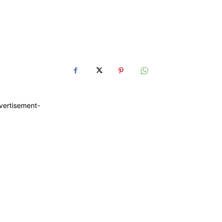
vertisement-