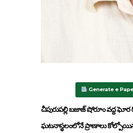
Generate e Pape
చీపురుపల్లి బజాజ్ షోరూం వద్ద ఘోర ర
ఘటనాస్థలంలోనే ప్రాణాలు కోల్పోయిన ర