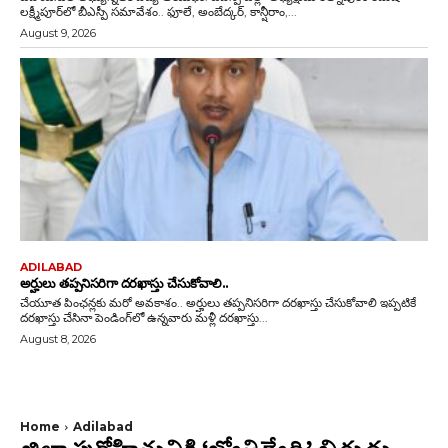
లక్ష్మీపూర్‌లో బీఎస్పీ సమావేశం.. ఫూలే, అంబేద్కర్, కాన్షీరాం,...
August 9, 2026
ADILABAD
అర్హులు తప్పనిసరిగా దరఖాస్తు చేసుకోవాలి..
చేయూత పింఛన్లకు మరో అవకాశం.. అర్హులు తప్పనిసరిగా దరఖాస్తు చేసుకోవాలి ఇప్పటికే
దరఖాస్తు చేసినా పెండింగ్‌లో ఉన్నవారు మళ్లీ దరఖాస్తు...
August 8, 2026