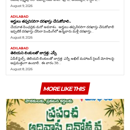
August 9, 2026
ADILABAD
అర్హులు తప్పనిసరిగా దరఖాస్తు చేసుకోవాలి..
చేయూత పింఛన్లకు మరో అవకాశం.. అర్హులు తప్పనిసరిగా దరఖాస్తు చేసుకోవాలి
ఇప్పటికే దరఖాస్తు చేసినా పెండింగ్‌లో ఉన్నవారు మళ్లీ దరఖాస్తు...
August 8, 2026
ADILABAD
తెలియని లింకులతో జాగ్రత్త: ఎస్పీ
ఏపీకే ఫైల్స్‌, తెలియని లింకులతో జాగ్రత్త: ఎస్పీ అఖిల్ మహాజన్ సైబర్ మోసాలపై
అప్రమత్తంగా ఉండాలి.. ఈ వారం 38...
August 8, 2026
MORE LIKE THIS