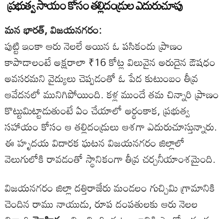
ప్రభుత్వ సాయం కోసం తల్లిదండ్రుల ఎదురుచూపు
మన భారత్, విజయనగరం:
పుట్టి ఇంకా ఆరు నెలలే అయిన ఓ పసికందు ప్రాణం
కాపాడాలంటే అక్షరాలా ₹16 కోట్ల విలువైన అరుదైన ఔషధం
అవసరమని వైద్యులు చెప్పడంతో ఓ పేద కుటుంబం తీవ్ర
ఆవేదనలో మునిగిపోయింది. కళ్ల ముందే తమ చిన్నారి ప్రాణం
కొట్టుమిట్టాడుతుంటే ఏం చేయాలో అర్థంకాక, ప్రభుత్వ
సహాయం కోసం ఆ తల్లిదండ్రులు ఆశగా ఎదురుచూస్తున్నారు.
ఈ హృదయ విదారక ఘటన విజయనగరం జిల్లాలో
వెలుగులోకి రావడంతో స్థానికంగా తీవ్ర చర్చనీయాంశమైంది.
విజయనగరం జిల్లా దత్తిరాజేరు మండలం గుచ్చిమి గ్రామానికి
చెందిన రాము నాయుడు, రూప దంపతులకు ఆరు నెలల