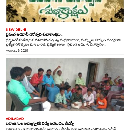
NEW DELHI
ప్రపంచ ఆదివాసీ దినోత్సవ శుభాకాంక్షలు..
ప్రకృతితో మమేకమైన జీవనానికి గుర్తింపు సంప్రదాయాలు, సంస్కృతి, హక్కుల పరిరక్షణకు
ప్రత్యేక దినోత్సవం మన భారత్, ప్రత్యేక కథనం: ప్రపంచ ఆదివాసీ దినోత్సవం...
August 9, 2026
ADILABAD
బహుజనుల అభ్యున్నతికి విద్యే ఆయుధం: బీఎస్పీ
బహుజనుల అభ్యున్నతికి విద్యే ఆయుధం: బీఎస్పీ జిల్లా అధ్యక్షుడు రత్నాపురం రమేష్