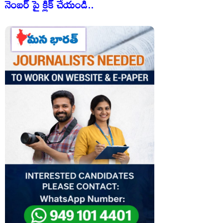
నెంబర్ పై క్లిక్ చేయండి..