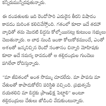
కన్నీరుమున్నీరవుతున్నారు.
ఈ దంపతులకు ఇది రెండోసారి ఎదురైన తీరని విషాదం
కావడం మరింత కలిచివేస్తోంది. గతంలో కూడా ఇదే తరహా
వ్యాధితో తమ మొదటి బిడ్డను కోల్పోయినట్లు కుటుంబ సభ్యులు
చెబుతున్నారు. ఆ బాధ నుండి ఇంకా కోలుకోకముందే, ఎంతో
ఆశలతో జన్మనిచ్చిన రెండో సంతానం చిన్నారి మోహిషకు
కూడా అదే సమస్య రావడంతో ఆ తల్లిదండ్రుల గుండెలు
పగిలేలా రోదిస్తున్నారు.
“మా జీవితంలో అంత సొమ్ము చూడలేదు. మా పాపను మా
చేతులతో కాపాడుకోలేని పరిస్థితి వచ్చింది. ప్రభుత్వమే
దయతలిచి మా బిడ్డకు ప్రాణభిక్ష పెట్టాలి” అంటూ
తల్లిదండ్రులు చేతులు జోడించి వేడుకుంటున్నారు.