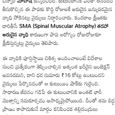
చిన్నారి
మోహిష
జన్మించింది. కుటుంబానికి ఎంతో ఆనందం
తీసుకొచ్చిన ఈ పాపకు కొద్ది రోజులకే అరుదైన జన్యుపరమైన
వ్యాధి సోకినట్లు వైద్యులు నిర్ధారించారు. కండరాల క్షీణతకు
దారితీసే
SMA (Spinal Muscular Atrophy) తరహా
అరుదైన వ్యాధి
కారణంగా పాప ఆరోగ్యం రోజురోజుకూ
క్షీణిస్తున్నట్లు వైద్యులు తెలిపారు.
ఈ వ్యాధికి పూర్తిస్థాయి చికిత్స అందించాలంటే విదేశాల
నుంచి ప్రత్యేకంగా తెప్పించాల్సిన అత్యంత ఖరీదైన ఇంజెక్షన్
అవసరమని, దాని ధర సుమారు ₹16 కోట్లు ఉంటుందని
వైద్యులు పేర్కొనడంతో ఆ కుటుంబం షాక్‌కు గురైంది.
సాధారణ జీవనం గడిపే ఈ కుటుంబానికి అంతటి భారీ
మొత్తాన్ని సమకూర్చడం అసాధ్యమైపోయింది. దీంతో తమ బిడ్డ
ప్రాణం కాపాడుకునే మార్గం కనిపించక తల్లిదండ్రులు