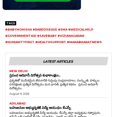
TAGS
#BABYMOHISHA #RAREDISEASE #SMA #MEDICALHELP
#GOVERNMENTAID #SAVEBABY #VIZIANAGARAM
#HUMANITYFIRST #HEALTHSUPPORT #MANABHARATNEWS
LATEST ARTICLES
NEW DELHI
ప్రపంచ ఆదివాసీ దినోత్సవ శుభాకాంక్షలు..
ప్రకృతితో మమేకమైన జీవనానికి గుర్తింపు సంప్రదాయాలు, సంస్కృతి, హక్కుల
పరిరక్షణకు ప్రత్యేక దినోత్సవం మన భారత్, ప్రత్యేక కథనం: ప్రపంచ ఆదివాసీ
దినోత్సవం...
August 9, 2026
ADILABAD
బహుజనుల అభ్యున్నతికి విద్యే ఆయుధం: బీఎస్పీ
బహుజనుల అభ్యున్నతికి విద్యే ఆయుధం: బీఎస్పీ జిల్లా అధ్యక్షుడు రత్నాపురం
రమేష్ లక్ష్మీపూర్‌లో బీఎస్పీ సమావేశం.. ఫూలే, అంబేద్కర్, కాన్షీరాం,...