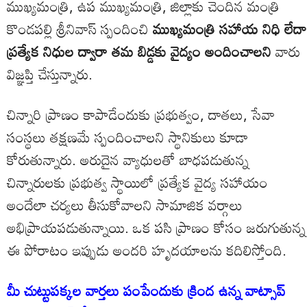
ముఖ్యమంత్రి, ఉప ముఖ్యమంత్రి, జిల్లాకు చెందిన మంత్రి
కొండపల్లి శ్రీనివాస్ స్పందించి
ముఖ్యమంత్రి సహాయ నిధి లేదా
ప్రత్యేక నిధుల ద్వారా తమ బిడ్డకు వైద్యం అందించాలని
వారు
విజ్ఞప్తి చేస్తున్నారు.
చిన్నారి ప్రాణం కాపాడేందుకు ప్రభుత్వం, దాతలు, సేవా
సంస్థలు తక్షణమే స్పందించాలని స్థానికులు కూడా
కోరుతున్నారు. అరుదైన వ్యాధులతో బాధపడుతున్న
చిన్నారులకు ప్రభుత్వ స్థాయిలో ప్రత్యేక వైద్య సహాయం
అందేలా చర్యలు తీసుకోవాలని సామాజిక వర్గాలు
అభిప్రాయపడుతున్నాయి. ఒక పసి ప్రాణం కోసం జరుగుతున్న
ఈ పోరాటం ఇప్పుడు అందరి హృదయాలను కదిలిస్తోంది.
మీ చుట్టుపక్కల వార్తలు పంపేందుకు క్రింద ఉన్న వాట్సాప్