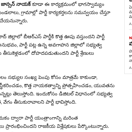
్ జాన్సన్ నాయక్
కూడా ఈ కార్యక్రమంలో భాగస్వామ్యం
ఏ
మండలాలు, గ్రామాల్లో పార్టీ కార్యకర్తలను సమన్వయం చేస్తూ
మరణం 
మ
 చేయనున్నారు.
A
ల్లాలో బీఆర్ఎస్ పార్టీకి కొత్త ఊపు వస్తుందని పార్టీ
N
హ
ుభవం, పార్టీ పట్ల ఉన్న అవగాహన జిల్లాలో సభ్యత్వ
హమ
తీసుకెళ్లడంలో దోహదపడుతుందని పార్టీ శ్రేణులు
కా
న
A
ేవలం సభ్యుల సంఖ్య పెంపు కోసం మాత్రమే కాకుండా,
వస్థీకరించడం, కొత్త నాయకత్వాన్ని ప్రోత్సహించడం, యువతను
ున్నట్లు తెలుస్తోంది. ఇందుకోసం డిజిటల్ విధానంలో సభ్యత్వ
వేగం తీసుకురావాలని పార్టీ భావిస్తోంది.
నియామకం ద్వారా పార్టీ యంత్రాంగాన్ని మరింత
లు ప్రారంభించిందని రాజకీయ విశ్లేషకులు పేర్కొంటున్నారు.