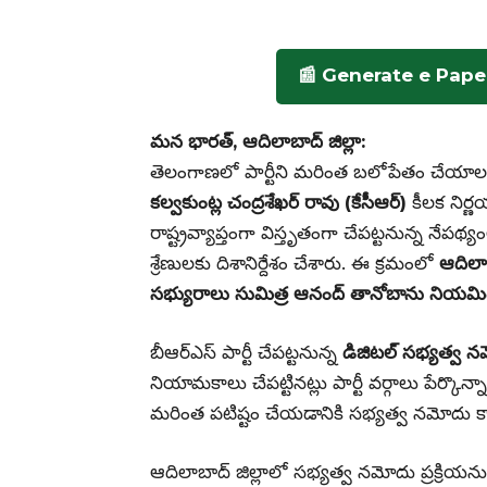
📰 Generate e Pape
మన భారత్, ఆదిలాబాద్ జిల్లా:
తెలంగాణలో పార్టీని మరింత బలోపేతం చేయాలనే
కల్వకుంట్ల చంద్రశేఖర్ రావు (కేసీఆర్)
కీలక నిర్ణ
రాష్ట్రవ్యాప్తంగా విస్తృతంగా చేపట్టనున్న నేపథ్యం
శ్రేణులకు దిశానిర్దేశం చేశారు. ఈ క్రమంలో
ఆదిలాబా
సభ్యురాలు సుమిత్ర ఆనంద్ తానోబాను నియమి
బీఆర్ఎస్ పార్టీ చేపట్టనున్న
డిజిటల్ సభ్యత్వ న
నియామకాలు చేపట్టినట్లు పార్టీ వర్గాలు పేర్కొన్నా
మరింత పటిష్టం చేయడానికి సభ్యత్వ నమోదు కా
ఆదిలాబాద్ జిల్లాలో సభ్యత్వ నమోదు ప్రక్రియన