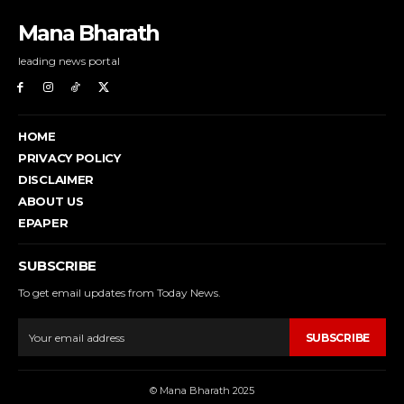
Mana Bharath
leading news portal
HOME
PRIVACY POLICY
DISCLAIMER
ABOUT US
EPAPER
SUBSCRIBE
To get email updates from Today News.
SUBSCRIBE
© Mana Bharath 2025