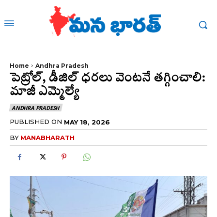
Home
Andhra Pradesh
పెట్రోల్, డీజిల్ ధరలు వెంటనే తగ్గించాలి:
మాజీ ఎమ్మెల్యే
ANDHRA PRADESH
PUBLISHED ON
MAY 18, 2026
BY
MANABHARATH