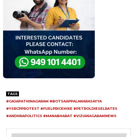
TAGS
#GAJAPATHINAGARAM #BOTSAAPPALANARASAYYA
#YSRCPPROTEST #FUELPRICEHIKE #PETROLDIESELRATES
#ANDHRAPOLITICS #MANABHARAT #VIZIANAGARAMNEWS