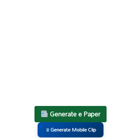
Generate e Paper
Generate Mobile Clip