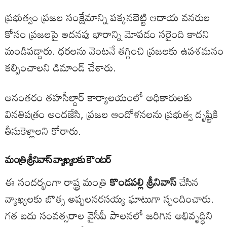
ప్రభుత్వం ప్రజల సంక్షేమాన్ని పక్కనబెట్టి ఆదాయ వనరుల
కోసం ప్రజలపై అదనపు భారాన్ని మోపడం సరైంది కాదని
మండిపడ్డారు. ధరలను వెంటనే తగ్గించి ప్రజలకు ఉపశమనం
కల్పించాలని డిమాండ్ చేశారు.
అనంతరం తహసీల్దార్ కార్యాలయంలో అధికారులకు
వినతిపత్రం అందజేసి, ప్రజల ఆందోళనలను ప్రభుత్వ దృష్టికి
తీసుకెళ్లాలని కోరారు.
మంత్రి శ్రీనివాస్ వ్యాఖ్యలకు కౌంటర్
ఈ సందర్భంగా రాష్ట్ర మంత్రి
కొండపల్లి శ్రీనివాస్
చేసిన
వ్యాఖ్యలకు బొత్స అప్పలనరసయ్య ఘాటుగా స్పందించారు.
గత ఐదు సంవత్సరాల వైసీపీ పాలనలో జరిగిన అభివృద్ధిని