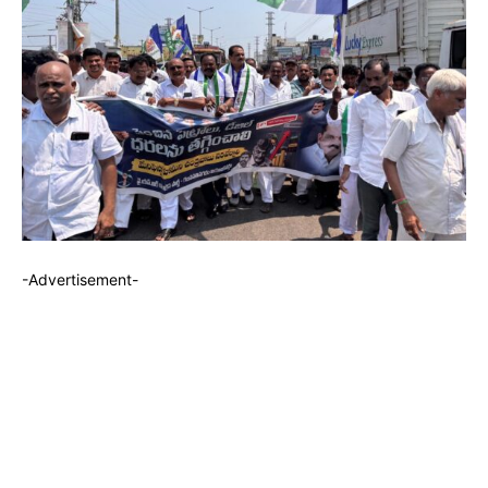
-Advertisement-