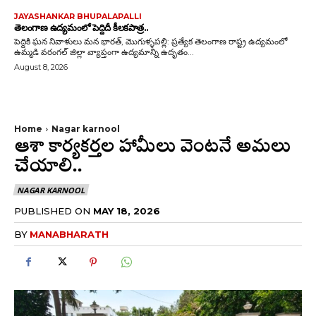
JAYASHANKAR BHUPALAPALLI
తెలంగాణ ఉద్యమంలో పెద్దిదీ కీలకపాత్ర..
పెద్దికి ఘన నివాళులు మన భారత్, మొగుళ్ళపల్లి: ప్రత్యేక తెలంగాణ రాష్ట్ర ఉద్యమంలో
ఉమ్మడి వరంగల్ జిల్లా వ్యాప్తంగా ఉద్యమాన్ని ఉదృతం...
August 8, 2026