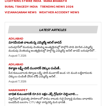
LIGHTNING STRIKE INDIA
MANA BHARATH
RURAL TRAGEDY INDIA
TRENDING NEWS 2026
VIZIANAGARAM NEWS
WEATHER ACCIDENT NEWS
LATEST ARTICLES
ADILABAD
మానవీయత చాటుకున్న ఎమ్మెల్యే అనిల్ జాదవ్
బరంపూర్‌లో ముడుపు వెంకటమ్మ అంత్యక్రియల్లో పాల్గొని పాడె మోసిన ఎమ్మెల్యే
ముడుపు వెంకటమ్మ అంత్యక్రియల్లో పాల్గొన్న ఎమ్మెల్యే అనిల్ జాదవ్ బరంపూర్‌లో...
August 7, 2026
ADILABAD
కళ్యాణ లక్ష్మీ–షాదీ ముబారక్ చెక్కుల పంపిణీ..
పేద కుటుంబాలకు కళ్యాణ లక్ష్మీ–షాదీ ముబారక్ అండ 48 మంది లబ్ధిదారులకు
చెక్కులు పంపిణీ చేసిన బోథ్ ఎమ్మెల్యే అనిల్...
August 7, 2026
NARAYANPET
బాధిత కుటుంబానికి రూ.50 లక్షల ఎక్స్ గ్రేషియా చెల్లించాలి….
ఏక్లాస్‌పూర్ ప్రభుత్వ పాఠశాలలో పాము కాటుకు గురై విద్యార్థి మరణం బాధాకరం
బండమీది బలరాం CITU జిల్లా కార్యదర్శి మన భారత్...