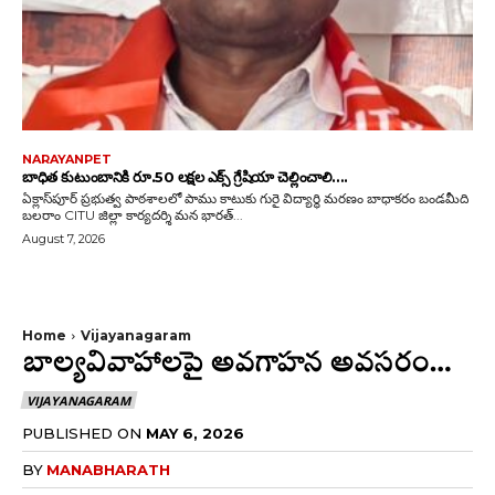
NARAYANPET
బాధిత కుటుంబానికి రూ.50 లక్షల ఎక్స్ గ్రేషియా చెల్లించాలి….
ఏక్లాస్‌పూర్ ప్రభుత్వ పాఠశాలలో పాము కాటుకు గురై విద్యార్థి మరణం బాధాకరం బండమీది
బలరాం CITU జిల్లా కార్యదర్శి మన భారత్...
August 7, 2026