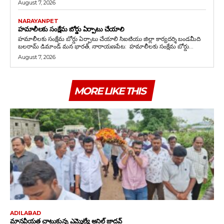
August 7, 2026
NARAYANPET
హమాలీలకు సంక్షేమ బోర్డు ఏర్పాటు చేయాలి
హమాలీలకు సంక్షేమ బోర్డు ఏర్పాటు చేయాలి సిఐటియు జిల్లా కార్యదర్శి బండమీది
బలరామ్ డిమాండ్ మన భారత్, నారాయణపేట: హమాలీలకు సంక్షేమ బోర్డు...
August 7, 2026
MORE LIKE THIS
ADILABAD
మానవీయత చాటుకున్న ఎమ్మెల్యే అనిల్ జాదవ్