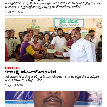
బరంపూర్‌లో ముడుపు వెంకటమ్మ అంత్యక్రియల్లో పాల్గొని పాడె మోసిన ఎమ్మెల్యే ముడుపు
వెంకటమ్మ అంత్యక్రియల్లో పాల్గొన్న ఎమ్మెల్యే అనిల్ జాదవ్ బరంపూర్‌లో...
August 7, 2026
ADILABAD
కళ్యాణ లక్ష్మీ–షాదీ ముబారక్ చెక్కుల పంపిణీ..
పేద కుటుంబాలకు కళ్యాణ లక్ష్మీ–షాదీ ముబారక్ అండ 48 మంది లబ్ధిదారులకు చెక్కులు
పంపిణీ చేసిన బోథ్ ఎమ్మెల్యే అనిల్...
August 7, 2026