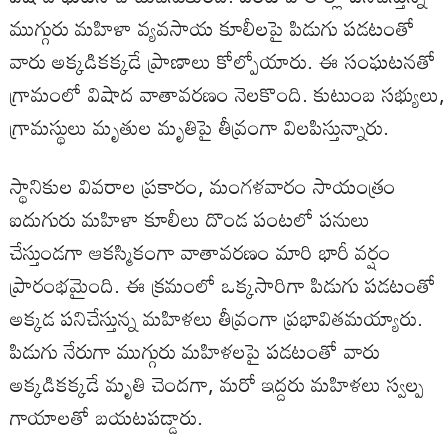
ముగ్గురు మహిళా వ్యవసాయ కూలీలపై పిడుగు పడటంతో
వారు అక్కడికక్కడే ప్రాణాలు కోల్పోయారు. ఈ సంఘటనతో
గ్రామంలో విషాద వాతావరణం నెలకొంది. కుటుంబ సభ్యులు,
గ్రామస్థులు మృతుల మృతిపై తీవ్రంగా విలపిస్తున్నారు.
స్థానికుల వివరాల ప్రకారం, మంగళవారం సాయంత్రం
ఐదుగురు మహిళా కూలీలు దొండ పంటలో పనులు
చేస్తుండగా ఆకస్మికంగా వాతావరణం మారి భారీ వర్షం
ప్రారంభమైంది. ఈ క్రమంలో ఒక్కసారిగా పిడుగు పడటంతో
అక్కడ పనిచేస్తున్న మహిళలు తీవ్రంగా ప్రభావితమయ్యారు.
పిడుగు నేరుగా ముగ్గురు మహిళలపై పడటంతో వారు
అక్కడికక్కడే మృతి చెందగా, మరో ఇద్దరు మహిళలు స్వల్ప
గాయాలతో బయటపడ్డారు.