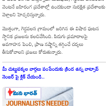
వెంటనే బహిరంగ ప్రదేశాల్లో ఉండకుండా సురక్షిత ప్రదేశాలకు
వెళ్లాలని హెచ్చరిస్తున్నారు.
మొత్తంగా, గెడ్డవలస గ్రామంలో జరిగిన ఈ విషాద ఘటన
స్థానిక ప్రజలను కలచివేసింది. పిడుగు ప్రమాదాలపై
అవగాహన పెంచి, ప్రాణ నష్టాన్ని తగ్గించే చర్యలు
తీసుకోవాలని ప్రజలు కోరుతున్నారు.
మీ చుట్టుపక్కల వార్తలు పంపేందుకు క్రింద ఉన్న వాట్సాప్
నెంబర్ పై క్లిక్ చేయండి..