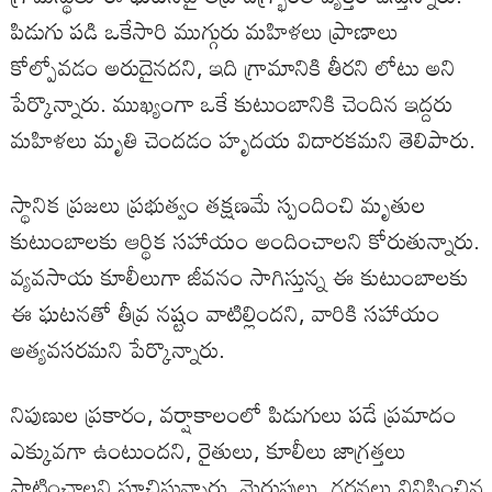
పిడుగు పడి ఒకేసారి ముగ్గురు మహిళలు ప్రాణాలు
కోల్పోవడం అరుదైనదని, ఇది గ్రామానికి తీరని లోటు అని
పేర్కొన్నారు. ముఖ్యంగా ఒకే కుటుంబానికి చెందిన ఇద్దరు
మహిళలు మృతి చెందడం హృదయ విదారకమని తెలిపారు.
స్థానిక ప్రజలు ప్రభుత్వం తక్షణమే స్పందించి మృతుల
కుటుంబాలకు ఆర్థిక సహాయం అందించాలని కోరుతున్నారు.
వ్యవసాయ కూలీలుగా జీవనం సాగిస్తున్న ఈ కుటుంబాలకు
ఈ ఘటనతో తీవ్ర నష్టం వాటిల్లిందని, వారికి సహాయం
అత్యవసరమని పేర్కొన్నారు.
నిపుణుల ప్రకారం, వర్షాకాలంలో పిడుగులు పడే ప్రమాదం
ఎక్కువగా ఉంటుందని, రైతులు, కూలీలు జాగ్రత్తలు
పాటించాలని సూచిస్తున్నారు. మెరుపులు, గర్జనలు వినిపించిన