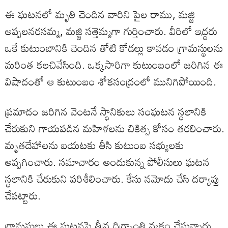
ఈ ఘటనలో మృతి చెందిన వారిని పైల రాము, మజ్జి
అప్పలనరసమ్మ, మజ్జి సత్తెమ్మగా గుర్తించారు. వీరిలో ఇద్దరు
ఒకే కుటుంబానికి చెందిన తోటి కోడల్లు కావడం గ్రామస్థులను
మరింత కలచివేసింది. ఒక్కసారిగా కుటుంబంలో జరిగిన ఈ
విషాదంతో ఆ కుటుంబం శోకసంద్రంలో మునిగిపోయింది.
ప్రమాదం జరిగిన వెంటనే స్థానికులు సంఘటన స్థలానికి
చేరుకుని గాయపడిన మహిళలను చికిత్స కోసం తరలించారు.
మృతదేహాలను బయటకు తీసి కుటుంబ సభ్యులకు
అప్పగించారు. సమాచారం అందుకున్న పోలీసులు ఘటన
స్థలానికి చేరుకుని పరిశీలించారు. కేసు నమోదు చేసి దర్యాప్తు
చేపట్టారు.
గ్రామస్థులు ఈ ఘటనపై తీవ్ర దిగ్భ్రాంతి వ్యక్తం చేస్తున్నారు.