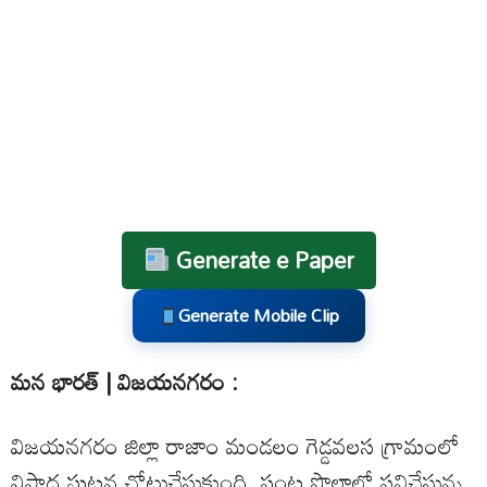
Generate e Paper
Generate Mobile Clip
మన భారత్ | విజయనగరం :
విజయనగరం జిల్లా రాజాం మండలం గెడ్డవలస గ్రామంలో
విషాద ఘటన చోటుచేసుకుంది. పంట పొలాల్లో పనిచేస్తున్న