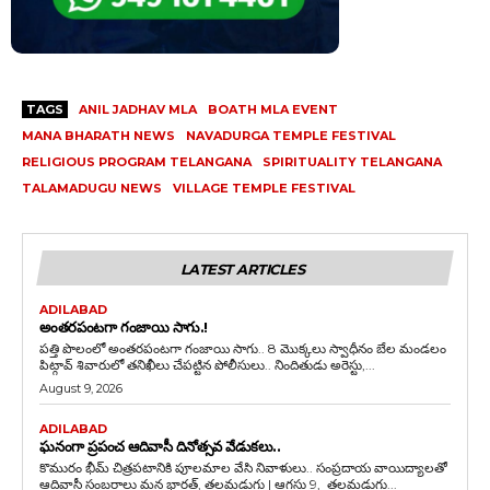
TAGS
ANIL JADHAV MLA
BOATH MLA EVENT
MANA BHARATH NEWS
NAVADURGA TEMPLE FESTIVAL
RELIGIOUS PROGRAM TELANGANA
SPIRITUALITY TELANGANA
TALAMADUGU NEWS
VILLAGE TEMPLE FESTIVAL
LATEST ARTICLES
ADILABAD
అంతరపంటగా గంజాయి సాగు.!
పత్తి పొలంలో అంతరపంటగా గంజాయి సాగు.. 8 మొక్కలు స్వాధీనం బేల మండలం
పిట్గావ్ శివారులో తనిఖీలు చేపట్టిన పోలీసులు.. నిందితుడు అరెస్టు,...
August 9, 2026
ADILABAD
ఘనంగా ప్రపంచ ఆదివాసీ దినోత్సవ వేడుకలు..
కొమురం భీమ్ చిత్రపటానికి పూలమాల వేసి నివాళులు.. సంప్రదాయ వాయిద్యాలతో
ఆదివాసీ సంబరాలు మన భారత్, తలమడుగు | ఆగస్టు 9, తలమడుగు...