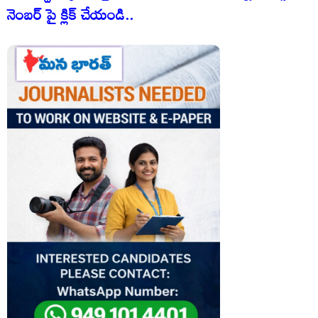
నెంబర్ పై క్లిక్ చేయండి..