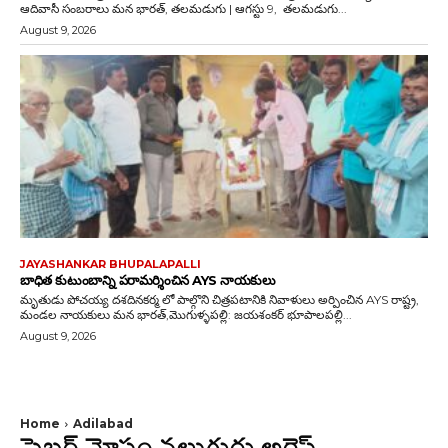
ఆదివాసీ సంబరాలు మన భారత్, తలమడుగు | ఆగస్టు 9, తలమడుగు...
August 9, 2026
JAYASHANKAR BHUPALAPALLI
బాధిత కుటుంబాన్ని పరామర్శించిన AYS నాయకులు
మృతుడు పోచయ్య దశదినకర్మ లో పాల్గొని చిత్రపటానికి నివాళులు అర్పించిన AYS రాష్ట్ర,
మండల నాయకులు మన భారత్,మొగుళ్ళపల్లి: జయశంకర్ భూపాలపల్లి...
August 9, 2026