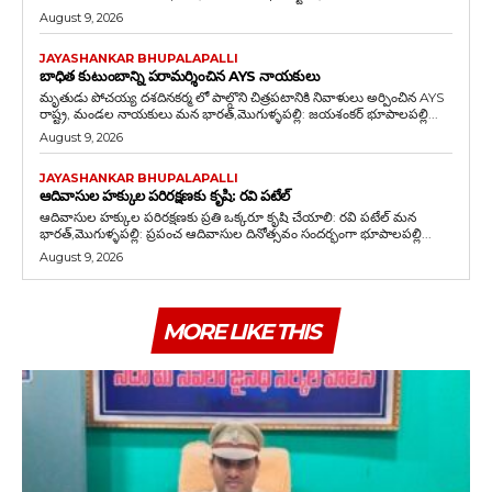
August 9, 2026
JAYASHANKAR BHUPALAPALLI
బాధిత కుటుంబాన్ని పరామర్శించిన AYS నాయకులు
మృతుడు పోచయ్య దశదినకర్మ లో పాల్గొని చిత్రపటానికి నివాళులు అర్పించిన AYS
రాష్ట్ర, మండల నాయకులు మన భారత్,మొగుళ్ళపల్లి: జయశంకర్ భూపాలపల్లి...
August 9, 2026
JAYASHANKAR BHUPALAPALLI
ఆదివాసుల హక్కుల పరిరక్షణకు కృషి: రవి పటేల్
ఆదివాసుల హక్కుల పరిరక్షణకు ప్రతి ఒక్కరూ కృషి చేయాలి: రవి పటేల్ మన
భారత్,మొగుళ్ళపల్లి: ప్రపంచ ఆదివాసుల దినోత్సవం సందర్భంగా భూపాలపల్లి...
August 9, 2026
MORE LIKE THIS