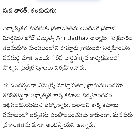
మన భారత్, తలమడుగు:
ఆధ్యాత్మికత మనసుకు ప్రశాంతతను అందించే ప్రధాన
మార్గమని బోథ్ ఎమ్మెల్యే Anil Jadhav అన్నారు. శుక్రవారం
తలమడుగు మండలంలోని కొత్తూరు గ్రామంలో నిర్వహించిన
నవదుర్గ మాత ఆలయ 16వ వార్షికోత్సవ కార్యక్రమంలో
పాల్గొని ప్రత్యేక పూజలు నిర్వహించారు.
ఈ సందర్భంగా ఎమ్మెల్యే మాట్లాడుతూ, గ్రామస్తులందరూ
కలిసికట్టుగా ఆధ్యాత్మిక కార్యక్రమాలు నిర్వహించడం
అభినందనీయమని పేర్కొన్నారు. ఇలాంటి కార్యక్రమాలు
సమాజంలో ఐక్యతను పెంపొందించడమే కాకుండా, మనసుకు
ప్రశాంతతను కూడా అందిస్తాయని అన్నారు.