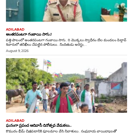
ADILABAD
అంతరపంటగా గంజాయి సాగు.!
పత్తి పొలంలో అంతరపంటగా గంజాయి సాగు.. 8 మొక్కలు స్వాధీనం బేల మండలం పిట్గావ్
శివారులో తనిఖీలు చేపట్టిన పోలీసులు.. నిందితుడు అరెస్టు,...
August 9, 2026
ADILABAD
ఘనంగా ప్రపంచ ఆదివాసీ దినోత్సవ వేడుకలు..
కొమురం భీమ్ చిత్రపటానికి పూలమాల వేసి నివాళులు.. సంప్రదాయ వాయిద్యాలతో