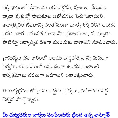
భక్తి భావంతో దేవాలయాలకు వెళ్లడం, పూజలు చేయడం
ద్వారా వ్యక్తుల్లో సానుకూల ఆలోచనలు పెరుగుతాయని,
ఆధ్యాత్మికత జీవితాన్ని సంతోషంగా మార్చే శక్తి కలిగి ఉందని
వివరించారు. యువత కూడా సాంప్రదాయాలు, సంస్కృతిని
పాటిస్తూ ఆధ్యాత్మిక దిశగా ముందుకు సాగాలని సూచించారు.
గ్రామస్థుల సహకారంతో ఆలయ వార్షికోత్సవాన్ని ఘనంగా
నిర్వహించడం ఎంతో ఆనందంగా ఉందని, ఇలాంటి
కార్యక్రమాలు తరచుగా జరగాలని ఆకాంక్షించారు.
ఈ కార్యక్రమంలో గ్రామ పెద్దలు, భక్తులు, మహిళలు పెద్ద
ఎత్తున పాల్గొన్నారు.
మీ చుట్టుపక్కల వార్తలు పంపేందుకు క్రింద ఉన్న వాట్సాప్