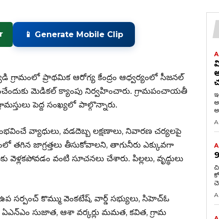
r
📱 Generate Mobile Clip
A
వ
అ
గ్రామంలో ప్రాథమిక ఆరోగ్య కేంద్రం ఆధ్వర్యంలో సీజనల్
చ
ేందుకు మెడికల్ క్యాంపు నిర్వహించారు. గ్రామపంచాయతీ
ఇ
అభినంద
మస్తులు పెద్ద సంఖ్యలో పాల్గొన్నారు.
అధ
A
ంభవించే వ్యాధులు, వడదెబ్బ లక్షణాలు, నివారణ చర్యలపై
ో తగిన జాగ్రత్తలు తీసుకోవాలని, తాగునీరు ఎక్కువగా
A
9
ెళ్లకపోవడం వంటి సూచనలు చేశారు. పిల్లలు, వృద్ధులు
చ
కోట్ల చ
A
ప సర్పంచ్ కొమ్ము వెంకటేష్, వార్డ్ సభ్యులు, సిహెచ్ఓ
అనిల్, ఏఎన్ఎం సుజాత, ఆశా వర్కర్లు మమత, కవిత, గ్రామ
A