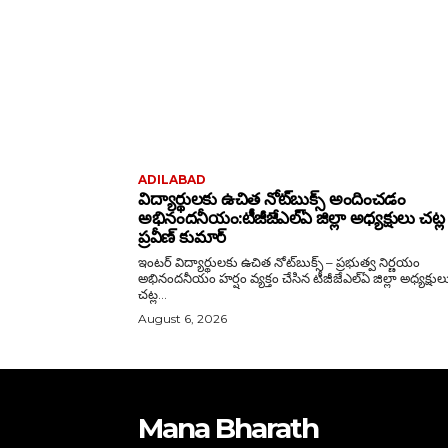
ADILABAD
విద్యార్థులకు ఉచిత నోట్‌బుక్స్ అందించడం
అభినందనీయం:టీజీజేఎల్‌ఏ జిల్లా అధ్యక్షులు చట్ల
ప్రవీణ్ కుమార్
ఇంటర్ విద్యార్థులకు ఉచిత నోట్‌బుక్స్ – ప్రభుత్వ నిర్ణయం
అభినందనీయం హర్షం వ్యక్తం చేసిన టీజీజేఎల్‌ఏ జిల్లా అధ్యక్షులు
చట్ల...
August 6, 2026
Mana Bharath