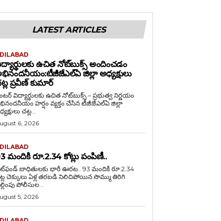
LATEST ARTICLES
DILABAD
ిద్యార్థులకు ఉచిత నోట్‌బుక్స్ అందించడం
భినందనీయం:టీజీజేఎల్‌ఏ జిల్లా అధ్యక్షులు
ట్ల ప్రవీణ్ కుమార్
ంటర్ విద్యార్థులకు ఉచిత నోట్‌బుక్స్ – ప్రభుత్వ నిర్ణయం
నీయం హర్షం వ్యక్తం చేసిన టీజీజేఎల్‌ఏ జిల్లా
్యక్షులు చట్ల...
ugust 6, 2026
DILABAD
3 మందికి రూ.2.34 కోట్లు పంపిణీ..
ిట్‌ఫండ్ బాధితులకు భారీ ఊరట.. 93 మందికి రూ.2.34
ెక్కులు ఏళ్ల తరబడి నిలిచిపోయిన సొమ్ము తిరిగి
చెల్లింపు పోలీసుల...
ugust 5, 2026
DILABAD