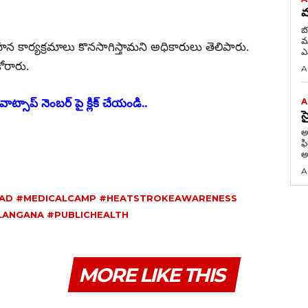
మ
బ
మంజూర
 కార్యక్రమాలు కొనసాగిస్తామని అధికారులు తెలిపారు.
ఎమ
ోరారు.
A
ాట్సాప్ నెంబర్ పై క్లిక్ చేయండి..
A
స
అవ
ఫ
అఖ
A
AD #MEDICALCAMP #HEATSTROKEAWARENESS
LANGANA #PUBLICHEALTH
MORE LIKE THIS