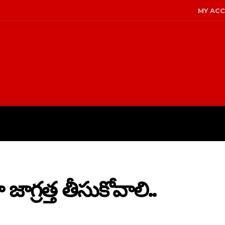
MY AC
LICY
DISCLAIMER
ABOUT US
ాగ్రత్త తీసుకోవాలి..