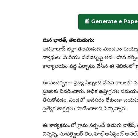
📰 Generate e Pape
మన భారత్, తలమడుగు:
ఆదిలాబాద్ జిల్లా తలమడుగు మండలం రుయ్యాడి 
వ్యాధులు మరియు వడదెబ్బపై అవగాహన కల్పించ
కార్యాలయం వద్ద ఏర్పాటు చేసిన ఈ శిబిరంలో గ్రా
ఈ సందర్భంగా వైద్య సిబ్బంది వేసవి కాలంలో స
ప్రజలకు వివరించారు. అధిక ఉష్ణోగ్రతల సమయంల
తీసుకోవడం, ఎండలో అవసరం లేకుండా బయటకు వ
ప్రత్యేక జాగ్రత్తలు పాటించాలని పేర్కొన్నారు.
ఈ కార్యక్రమంలో గ్రామ సర్పంచ్ ఉడుగు రాకేష్, ఉ
చిన్నన్న, సూపర్వైజర్ లీల, హెల్త్ అసిస్టెంట్ 