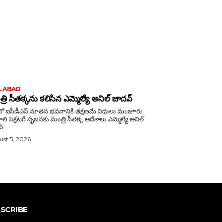
LABAD
్రి సీతక్కను కలిసిన ఎమ్మెల్యే అనిల్ జాదవ్
‌లో ఐసీడీఎస్ నూతన భవనానికి తక్షణమే నిధులు మంజూరు
క ఆదేశాలు ఎమ్మెల్యే అనిల్
...
st 5, 2026
SCRIBE