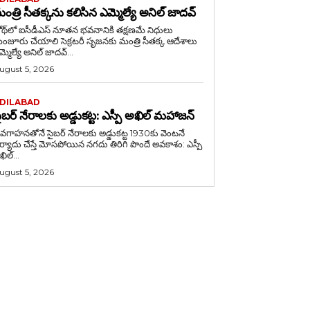
ంత్రి సీతక్కను కలిసిన ఎమ్మెల్యే అనిల్ జాదవ్
ోథ్‌లో ఐసీడీఎస్ నూతన భవనానికి తక్షణమే నిధులు
ు చేయాలి సెక్రటరీ సృజనకు మంత్రి సీతక్క ఆదేశాలు
్మెల్యే అనిల్ జాదవ్...
ugust 5, 2026
DILABAD
ైబర్ నేరాలకు అడ్డుకట్ట: ఎస్పీ అఖిల్ మహాజన్
గాహనతోనే సైబర్ నేరాలకు అడ్డుకట్ట 1930కు వెంటనే
ిర్యాదు చేస్తే మోసపోయిన నగదు తిరిగి పొందే అవకాశం: ఎస్పీ
ిల్...
ugust 5, 2026