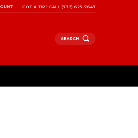
COUNT
GOT A TIP? CALL (777) 625-7647
SEARCH
EPAPER
MORE