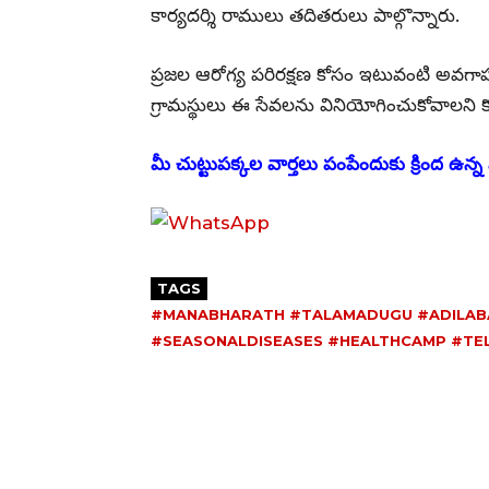
కార్యదర్శి రాములు తదితరులు పాల్గొన్నారు.
ప్రజల ఆరోగ్య పరిరక్షణ కోసం ఇటువంటి అవగాహన
గ్రామస్థులు ఈ సేవలను వినియోగించుకోవాలని క
మీ చుట్టుపక్కల వార్తలు పంపేందుకు క్రింద ఉన్న వ
TAGS
#MANABHARATH #TALAMADUGU #ADILAB
#SEASONALDISEASES #HEALTHCAMP #TE