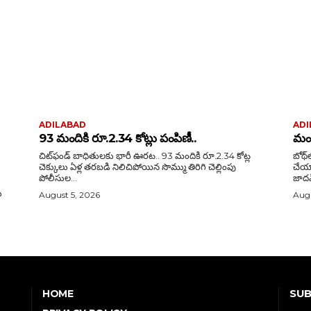
ADILABAD
ADI
93 మందికి రూ.2.34 కోట్లు పంపిణీ..
మంత
చిట్‌ఫండ్ బాధితులకు భారీ ఊరట.. 93 మందికి రూ.2.34 కోట్ల
బోథ్
చెక్కులు ఏళ్ల తరబడి నిలిచిపోయిన సొమ్ము తిరిగి చెల్లింపు
చేయాలి సెక్రటరీ సృజనకు మంత్రి సీతక్
పోలీసుల...
జాదవ్
August 5, 2026
Augu
SUB
HOME