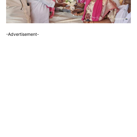
-Advertisement-