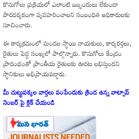
కొనుగోలు ప్రక్రియలో ఎలాంటి ఇబ్బందులు లేకుండా
పారదర్శకంగా వ్యవహరించాలని సంబంధిత అధికారులకు
సూచించారు.
ఈ కార్యక్రమంలో మండల స్థాయి నాయకులు, కార్యకర్తలు,
రైతులు పెద్ద సంఖ్యలో పాల్గొన్నారు. కొనుగోలు కేంద్రం
ప్రారంభంతో ప్రాంతీయ రైతులకు ఊరట లభిస్తుందని
స్థానికులు అభిప్రాయపడ్డారు.
మీ చుట్టుపక్కల వార్తలు పంపేందుకు క్రింద ఉన్న వాట్సాప్
నెంబర్ పై క్లిక్ చేయండి