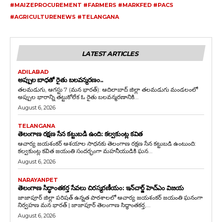
#MAIZEPROCUREMENT #FARMERS #MARKFED #PACS
#AGRICULTURENEWS #TELANGANA
LATEST ARTICLES
ADILABAD
అప్పుల బాధతో రైతు బలవన్మరణం..
తలమడుగు, ఆగస్టు 7 (మన భారత్): ఆదిలాబాద్ జిల్లా తలమడుగు మండలంలో
అప్పుల భారాన్ని తట్టుకోలేక ఓ రైతు బలవన్మరణానికి...
August 6, 2026
TELANGANA
తెలంగాణ రక్షణ సేన కట్టుబడి ఉంది: కల్వకుంట్ల కవిత
ఆచార్య జయశంకర్ ఆశయాల సాధనకు తెలంగాణ రక్షణ సేన కట్టుబడి ఉంటుంది:
కల్వకుంట్ల కవిత జయంతి సందర్భంగా మహనీయుడికి ఘన...
August 6, 2026
NARAYANPET
తెలంగాణ సిద్ధాంతకర్త సేవలు చిరస్మరణీయం: ఇన్‌చార్జ్ హెచ్ఎం విజయ
జాజాపూర్ జిల్లా పరిషత్ ఉన్నత పాఠశాలలో ఆచార్య జయశంకర్ జయంతి ఘనంగా
నిర్వహణ మన భారత్ | జాజాపూర్ తెలంగాణ సిద్ధాంతకర్త,...
August 6, 2026