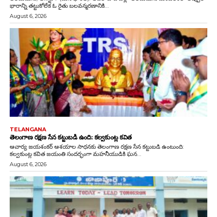
భారాన్ని తట్టుకోలేక ఓ రైతు బలవన్మరణానికి...
August 6, 2026
TELANGANA
తెలంగాణ రక్షణ సేన కట్టుబడి ఉంది: కల్వకుంట్ల కవిత
ఆచార్య జయశంకర్ ఆశయాల సాధనకు తెలంగాణ రక్షణ సేన కట్టుబడి ఉంటుంది:
కల్వకుంట్ల కవిత జయంతి సందర్భంగా మహనీయుడికి ఘన...
August 6, 2026