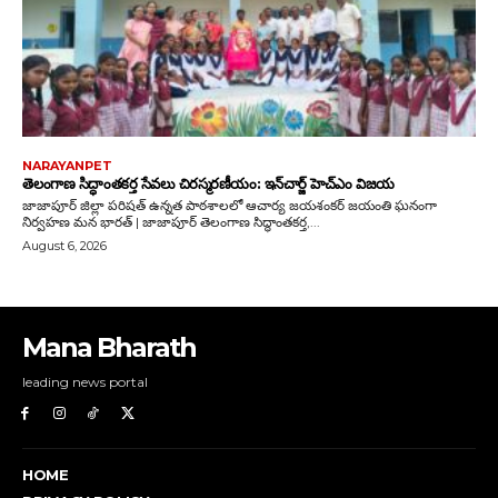
Mana Bharath
leading news portal
HOME