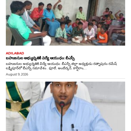
ADILABAD
బహుజనుల అభ్యున్నతికి విద్యే ఆయుధం: బీఎస్పీ
బహుజనుల అభ్యున్నతికి విద్యే ఆయుధం: బీఎస్పీ జిల్లా అధ్యక్షుడు రత్నాపురం రమేష్
లక్ష్మీపూర్‌లో బీఎస్పీ సమావేశం.. ఫూలే, అంబేద్కర్, కాన్షీరాం,...
August 9, 2026