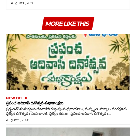
August 8, 2026
MORE LIKE THIS
NEW DELHI
ప్రపంచ ఆదివాసీ దినోత్సవ శుభాకాంక్షలు..
ప్రకృతితో మమేకమైన జీవనానికి గుర్తింపు సంప్రదాయాలు, సంస్కృతి, హక్కుల పరిరక్షణకు
ప్రత్యేక దినోత్సవం మన భారత్, ప్రత్యేక కథనం: ప్రపంచ ఆదివాసీ దినోత్సవం...
August 9, 2026