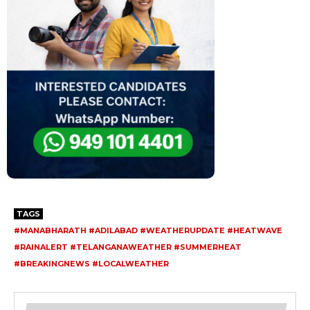
TAGS
#MANABHARATH #ADILABAD #WEATHERUPDATE #HEATWAVE
#RAINALERT #TELANGANAWEATHER #SUMMERHEAT
#BREAKINGNEWS #LOCALWEATHER