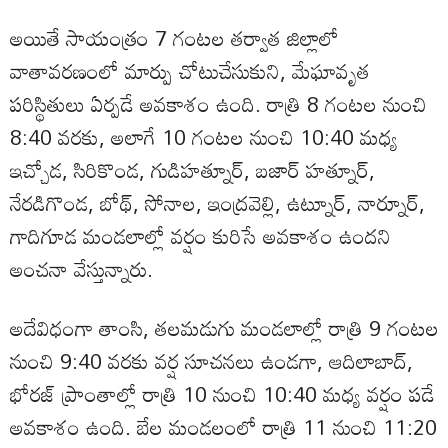
అయితే సాయంత్రం 7 గంటల తర్వాత జిల్లాలో
వాతావరణంలో మార్పు చోటుచేసుకుని, మేఘావృత
పరిస్థితులు ఏర్పడే అవకాశం ఉంది. రాత్రి 8 గంటల నుంచి
8:40 వరకు, అలాగే 10 గంటల నుంచి 10:40 మధ్య
ఇచ్చోడ, సిరికొండ, గుడిహత్నూర్, బజార్ హత్నూర్,
నేరడిగొండ, బోథ్, సోనాల, ఇంద్రవెల్లి, ఉట్నూర్, నార్నూర్,
గాదిగూడ మండలాల్లో వర్షం కురిసే అవకాశం ఉందని
అంచనా వేస్తున్నారు.
అదేవిధంగా తాంసి, తలమడుగు మండలాల్లో రాత్రి 9 గంటల
నుంచి 9:40 వరకు వర్ష సూచనలు ఉండగా, ఆదిలాబాద్,
భోరజ్ ప్రాంతాల్లో రాత్రి 10 నుంచి 10:40 మధ్య వర్షం పడే
అవకాశం ఉంది. బేల మండలంలో రాత్రి 11 నుంచి 11:20