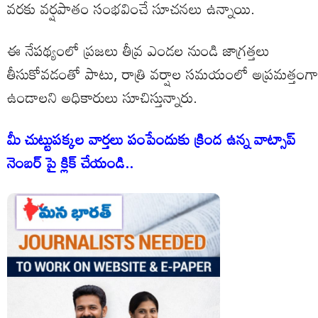
వరకు వర్షపాతం సంభవించే సూచనలు ఉన్నాయి.
ఈ నేపథ్యంలో ప్రజలు తీవ్ర ఎండల నుండి జాగ్రత్తలు
తీసుకోవడంతో పాటు, రాత్రి వర్షాల సమయంలో అప్రమత్తంగా
ఉండాలని అధికారులు సూచిస్తున్నారు.
మీ చుట్టుపక్కల వార్తలు పంపేందుకు క్రింద ఉన్న వాట్సాప్
నెంబర్ పై క్లిక్ చేయండి..