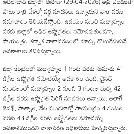
ఆదిలాబాద్ జిల్లాలో ఈరోజు (29-04-2026) తీవ్ర ఎండలతో
పాటు రాత్రి వేళల్లో వర్ష సూచనలు ఉన్నాయని వాతావరణ
సమాచారం తెలియజేస్తోంది. ఉదయం నుంచి మధ్యాహ్నం
వరకు జిల్లాలో అధిక ఉష్ణోగ్రతలు నమోదవుతుండగా,
సాయంత్రం తర్వాత వాతావరణంలో మార్పు చోటుచేసుకునే
అవకాశాలు కనిపిస్తున్నాయి.
జిల్లా కేంద్రంలో మధ్యాహ్నం 1 గంట వరకు సుమారు 41
డిగ్రీల ఉష్ణోగ్రత నమోదయ్యే అవకాశం ఉంది. జైనథ్
మండలంలో మధ్యాహ్నం 2 నుంచి 3 గంటల మధ్య 42
డిగ్రీల వరకు ఉష్ణోగ్రత పెరిగే సూచనలు ఉన్నాయి. అలాగే
జైనథ్, సాత్నాల, బేల మండలాల్లో సాయంత్రం 4 గంటల
వరకు 43 డిగ్రీల వరకు ఉష్ణోగ్రతలు నమోదయ్యే
అవకాశముందని వాతావరణ అధికారులు హెచ్చరిస్తున్నారు.