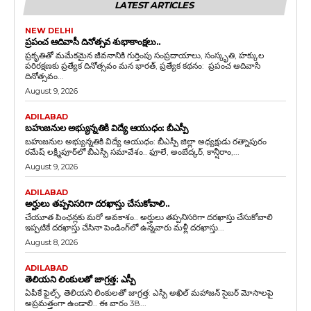
LATEST ARTICLES
NEW DELHI
ప్రపంచ ఆదివాసీ దినోత్సవ శుభాకాంక్షలు..
ప్రకృతితో మమేకమైన జీవనానికి గుర్తింపు సంప్రదాయాలు, సంస్కృతి, హక్కుల
పరిరక్షణకు ప్రత్యేక దినోత్సవం మన భారత్, ప్రత్యేక కథనం: ప్రపంచ ఆదివాసీ
దినోత్సవం...
August 9, 2026
ADILABAD
బహుజనుల అభ్యున్నతికి విద్యే ఆయుధం: బీఎస్పీ
బహుజనుల అభ్యున్నతికి విద్యే ఆయుధం: బీఎస్పీ జిల్లా అధ్యక్షుడు రత్నాపురం
రమేష్ లక్ష్మీపూర్‌లో బీఎస్పీ సమావేశం.. ఫూలే, అంబేద్కర్, కాన్షీరాం,...
August 9, 2026
ADILABAD
అర్హులు తప్పనిసరిగా దరఖాస్తు చేసుకోవాలి..
చేయూత పింఛన్లకు మరో అవకాశం.. అర్హులు తప్పనిసరిగా దరఖాస్తు చేసుకోవాలి
ఇప్పటికే దరఖాస్తు చేసినా పెండింగ్‌లో ఉన్నవారు మళ్లీ దరఖాస్తు...
August 8, 2026
ADILABAD
తెలియని లింకులతో జాగ్రత్త: ఎస్పీ
ఏపీకే ఫైల్స్‌, తెలియని లింకులతో జాగ్రత్త: ఎస్పీ అఖిల్ మహాజన్ సైబర్ మోసాలపై
అప్రమత్తంగా ఉండాలి.. ఈ వారం 38...