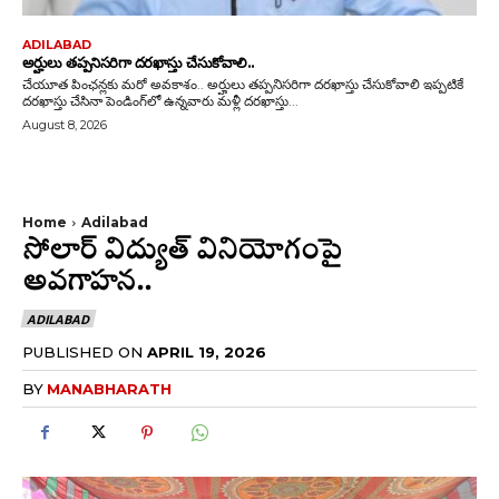
ADILABAD
అర్హులు తప్పనిసరిగా దరఖాస్తు చేసుకోవాలి..
చేయూత పింఛన్లకు మరో అవకాశం.. అర్హులు తప్పనిసరిగా దరఖాస్తు చేసుకోవాలి ఇప్పటికే
దరఖాస్తు చేసినా పెండింగ్‌లో ఉన్నవారు మళ్లీ దరఖాస్తు...
August 8, 2026