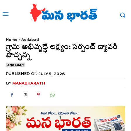
Home
Adilabad
గ్రామ అభివృద్ధే లక్ష్యం: సర్పంచ్ ద్యావరీ
పొచ్చన్న
ADILABAD
PUBLISHED ON
JULY 5, 2026
BY
MANABHARATH