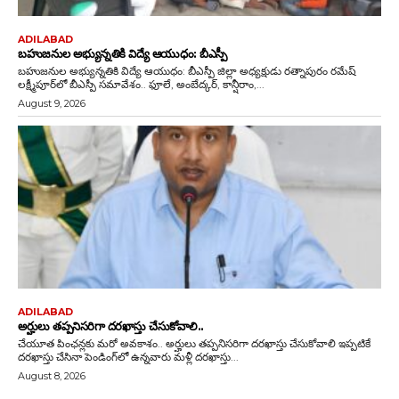
ADILABAD
బహుజనుల అభ్యున్నతికి విద్యే ఆయుధం: బీఎస్పీ
బహుజనుల అభ్యున్నతికి విద్యే ఆయుధం: బీఎస్పీ జిల్లా అధ్యక్షుడు రత్నాపురం రమేష్
లక్ష్మీపూర్‌లో బీఎస్పీ సమావేశం.. ఫూలే, అంబేద్కర్, కాన్షీరాం,...
August 9, 2026
ADILABAD
అర్హులు తప్పనిసరిగా దరఖాస్తు చేసుకోవాలి..
చేయూత పింఛన్లకు మరో అవకాశం.. అర్హులు తప్పనిసరిగా దరఖాస్తు చేసుకోవాలి ఇప్పటికే
దరఖాస్తు చేసినా పెండింగ్‌లో ఉన్నవారు మళ్లీ దరఖాస్తు...
August 8, 2026