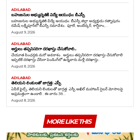
ADILABAD
బహుజనుల అభ్యున్నతికి విద్యే ఆయుధం: బీఎస్పీ
బహుజనుల అభ్యున్నతికి విద్యే ఆయుధం: బీఎస్పీ జిల్లా అధ్యక్షుడు రత్నాపురం
రమేష్ లక్ష్మీపూర్‌లో బీఎస్పీ సమావేశం.. ఫూలే, అంబేద్కర్, కాన్షీరాం,...
August 9, 2026
ADILABAD
అర్హులు తప్పనిసరిగా దరఖాస్తు చేసుకోవాలి..
చేయూత పింఛన్లకు మరో అవకాశం.. అర్హులు తప్పనిసరిగా దరఖాస్తు చేసుకోవాలి
ఇప్పటికే దరఖాస్తు చేసినా పెండింగ్‌లో ఉన్నవారు మళ్లీ దరఖాస్తు...
August 8, 2026
ADILABAD
తెలియని లింకులతో జాగ్రత్త: ఎస్పీ
ఏపీకే ఫైల్స్‌, తెలియని లింకులతో జాగ్రత్త: ఎస్పీ అఖిల్ మహాజన్ సైబర్ మోసాలపై
అప్రమత్తంగా ఉండాలి.. ఈ వారం 38...
August 8, 2026
MORE LIKE THIS