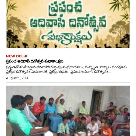
NEW DELHI
ప్రపంచ ఆదివాసీ దినోత్సవ శుభాకాంక్షలు..
ప్రకృతితో మమేకమైన జీవనానికి గుర్తింపు సంప్రదాయాలు, సంస్కృతి, హక్కుల పరిరక్షణకు
ప్రత్యేక దినోత్సవం మన భారత్, ప్రత్యేక కథనం: ప్రపంచ ఆదివాసీ దినోత్సవం...
August 9, 2026