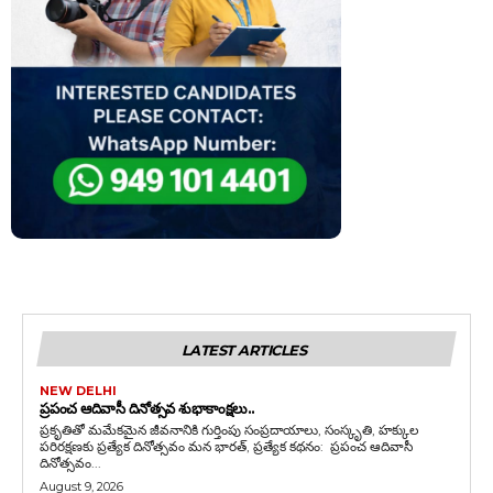
LATEST ARTICLES
NEW DELHI
ప్రపంచ ఆదివాసీ దినోత్సవ శుభాకాంక్షలు..
ప్రకృతితో మమేకమైన జీవనానికి గుర్తింపు సంప్రదాయాలు, సంస్కృతి, హక్కుల
పరిరక్షణకు ప్రత్యేక దినోత్సవం మన భారత్, ప్రత్యేక కథనం: ప్రపంచ ఆదివాసీ
దినోత్సవం...
August 9, 2026