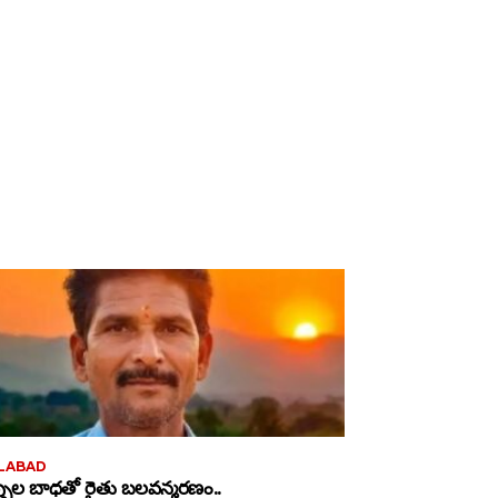
LABAD
పుల బాధతో రైతు బలవన్మరణం..