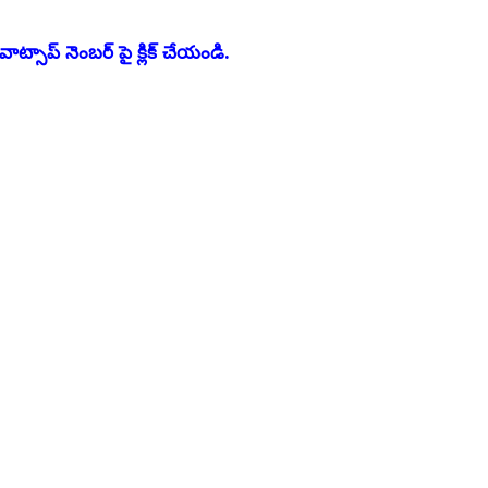
ాట్సాప్ నెంబర్ పై క్లిక్ చేయండి.