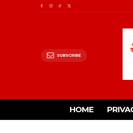
SUBSCRIBE
HOME
PRIVA