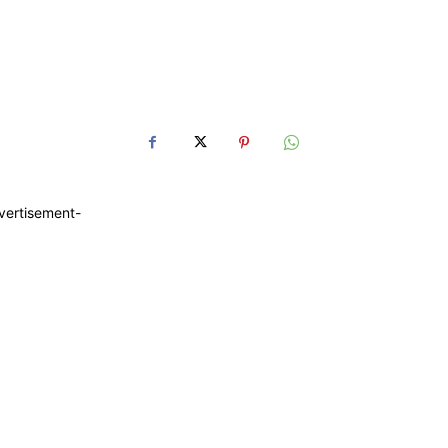
vertisement-