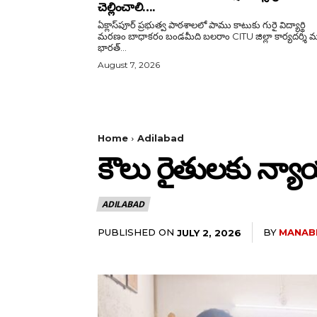
చెల్లించాలి….
ఏక్లాస్‌పూర్ ప్రభుత్వ పాఠశాలలో పాము కాటుకు గురై విద్యార్థి
మరణం బాధాకరం బండమీది బలరాం CITU జిల్లా కార్యదర్శి మన
భారత్...
August 7, 2026