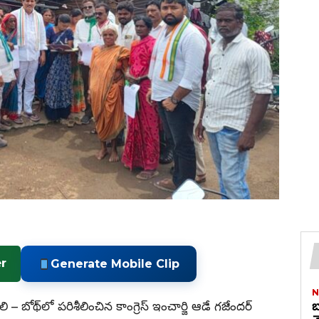
r
Generate Mobile Clip
N
– బోథ్‌లో పరిశీలించిన కాంగ్రెస్ ఇంచార్జి ఆడే గజేందర్
బ