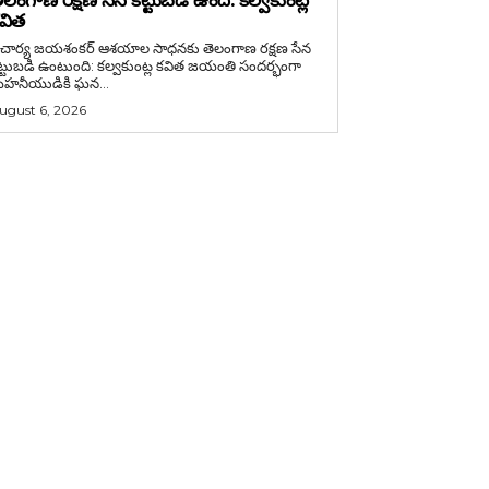
ెలంగాణ రక్షణ సేన కట్టుబడి ఉంది: కల్వకుంట్ల
విత
చార్య జయశంకర్ ఆశయాల సాధనకు తెలంగాణ రక్షణ సేన
్టుబడి ఉంటుంది: కల్వకుంట్ల కవిత జయంతి సందర్భంగా
హనీయుడికి ఘన...
ugust 6, 2026