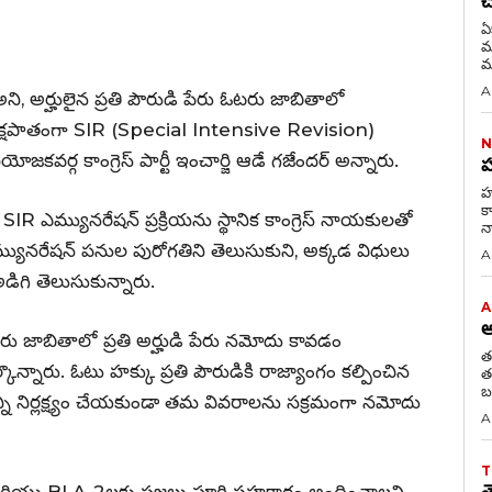
చ
ఏ
మరణం 
మ
A
ని, అర్హులైన ప్రతి పౌరుడి పేరు ఓటరు జాబితాలో
పక్షపాతంగా SIR (Special Intensive Revision)
N
ోజకవర్గ కాంగ్రెస్ పార్టీ ఇంచార్జి ఆడే గజేందర్ అన్నారు.
హ
హమ
కా
SIR ఎమ్యునరేషన్ ప్రక్రియను స్థానిక కాంగ్రెస్ నాయకులతో
న
యునరేషన్ పనుల పురోగతిని తెలుసుకుని, అక్కడ విధులు
A
అడిగి తెలుసుకున్నారు.
A
అ
ు జాబితాలో ప్రతి అర్హుడి పేరు నమోదు కావడం
తల
ొన్నారు. ఓటు హక్కు ప్రతి పౌరుడికి రాజ్యాంగం కల్పించిన
త
బ
ి నిర్లక్ష్యం చేయకుండా తమ వివరాలను సక్రమంగా నమోదు
A
T