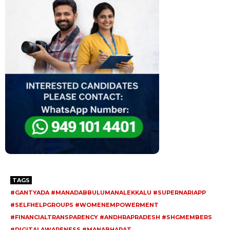
TAGS
#GANTYADA #MANADABBULUMANALEKKALU #SUPERNARIAPP
#SELFHELPGROUPS #WOMENEMPOWERMENT
#FINANCIALTRANSPARENCY #ANDHRAPRADESH #SHGMEMBERS
#DIGITALAWARENESS #MANABHARAT