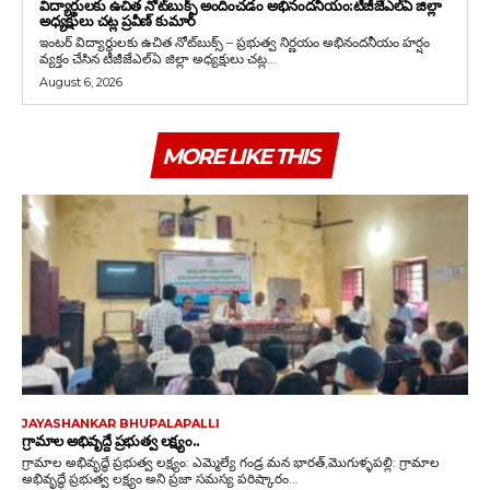
విద్యార్థులకు ఉచిత నోట్‌బుక్స్ అందించడం అభినందనీయం:టీజీజేఎల్‌ఏ జిల్లా
అధ్యక్షులు చట్ల ప్రవీణ్ కుమార్
ఇంటర్ విద్యార్థులకు ఉచిత నోట్‌బుక్స్ – ప్రభుత్వ నిర్ణయం అభినందనీయం హర్షం
వ్యక్తం చేసిన టీజీజేఎల్‌ఏ జిల్లా అధ్యక్షులు చట్ల...
August 6, 2026
MORE LIKE THIS
JAYASHANKAR BHUPALAPALLI
గ్రామాల‌ అభివృద్దే ప్రభుత్వ లక్ష్యం..
గ్రామాల అభివృద్ధే ప్రభుత్వ లక్ష్యం: ఎమ్మెల్యే గండ్ర మన భారత్,మొగుళ్ళపల్లి: గ్రామాల
అభివృద్ధే ప్రభుత్వ లక్ష్యం అని ప్రజా సమస్య పరిష్కారం...