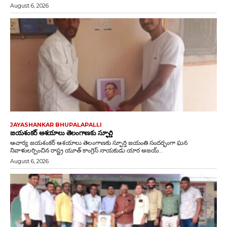
August 6, 2026
JAYASHANKAR BHUPALAPALLI
జయశంకర్ ఆశయాలు తెలంగాణకు స్ఫూర్తి
ఆచార్య జయశంకర్ ఆశయాలు తెలంగాణకు స్ఫూర్తి జయంతి సందర్భంగా ఘన
నివాళులర్పించిన రాష్ట్ర యూత్ కాంగ్రెస్ నాయకుడు యార అజయ్...
August 6, 2026