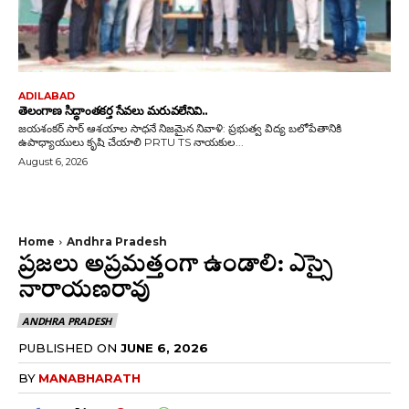
ADILABAD
తెలంగాణ సిద్ధాంతకర్త సేవలు మరువలేనివి..
జయశంకర్ సార్ ఆశయాల సాధనే నిజమైన నివాళి: ప్రభుత్వ విద్య బలోపేతానికి
ఉపాధ్యాయులు కృషి చేయాలి PRTU TS నాయకుల...
August 6, 2026