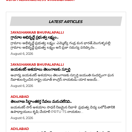
LATEST ARTICLES
JAYASHANKAR BHUPALAPALLI
గ్రామాల‌ అభివృద్దే ప్రభుత్వ లక్ష్యం..
గ్రామాల అభివృద్ధే ప్రభుత్వ లక్ష్యం: ఎమ్మెల్యే గండ్ర మన భారత్,మొగుళ్ళపల్లి:
గ్రామాల అభివృద్ధే ప్రభుత్వ లక్ష్యం అని ప్రజా సమస్య పరిష్కారం...
August 6, 2026
JAYASHANKAR BHUPALAPALLI
జయశంకర్ ఆశయాలు తెలంగాణకు స్ఫూర్తి
ఆచార్య జయశంకర్ ఆశయాలు తెలంగాణకు స్ఫూర్తి జయంతి సందర్భంగా ఘన
నివాళులర్పించిన రాష్ట్ర యూత్ కాంగ్రెస్ నాయకుడు యార అజయ్...
August 6, 2026
ADILABAD
తెలంగాణ సిద్ధాంతకర్త సేవలు మరువలేనివి..
జయశంకర్ సార్ ఆశయాల సాధనే నిజమైన నివాళి: ప్రభుత్వ విద్య బలోపేతానికి
ఉపాధ్యాయులు కృషి చేయాలి PRTU TS నాయకుల...
August 6, 2026
ADILABAD