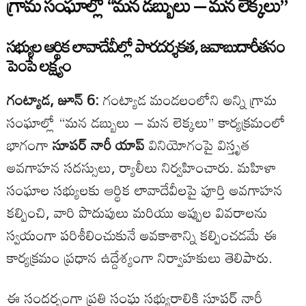
గ్రామ సంఘాల్లో “మన డబ్బులు – మన లెక్కలు”
సభ్యుల ఆర్థిక లావాదేవీల్లో పారదర్శకత, జవాబుదారీతనం
పెంపే లక్ష్యం
గంట్యాడ, జూన్ 6:
గంట్యాడ మండలంలోని అన్ని గ్రామ
సంఘాల్లో “మన డబ్బులు – మన లెక్కలు” కార్యక్రమంలో
భాగంగా
సూపర్ నారీ యాప్
వినియోగంపై విస్తృత
అవగాహన సదస్సులు, ర్యాలీలు నిర్వహించారు. మహిళా
సంఘాల సభ్యులకు ఆర్థిక లావాదేవీలపై పూర్తి అవగాహన
కల్పించి, వారి పొదుపులు మరియు అప్పుల వివరాలను
స్వయంగా పరిశీలించుకునే అవకాశాన్ని కల్పించడమే ఈ
కార్యక్రమం ప్రధాన ఉద్దేశ్యంగా నిర్వాహకులు తెలిపారు.
ఈ సందర్భంగా ప్రతి సంఘ సభ్యురాలికి సూపర్ నారీ