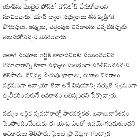
యాప్‌ను మొబైల్ ఫోన్‌లో డౌన్‌లోడ్ చేసుకోవాలని
సూచించారు. యాప్ ద్వారా సభ్యురాలు తన వ్యక్తిగత
పొదుపులు, అప్పులు, చెల్లింపుల వివరాలను ఎప్పటికప్పుడు
తెలుసుకోవచ్చని వివరించారు.
అలాగే సంఘాల ఆర్థిక లావాదేవీలకు సంబంధించిన
సమాచారాన్ని కూడా సభ్యులు సులభంగా పరిశీలించవచ్చని
తెలిపారు. దీనివల్ల పొదుపు ఖాతాలు, రుణాల వివరాలు
సక్రమంగా ఉన్నాయా లేదా అనే విషయాన్ని సభ్యులే స్వయంగా
ధృవీకరించుకునే అవకాశం లభిస్తుందని పేర్కొన్నారు.
సభ్యుల ఆర్థిక వ్యవహారాల్లో పారదర్శకత, జవాబుదారీతనం
పెంపొందించేందుకు ఈ యాప్ ఎంతో ఉపయోగపడుతుందని
అధికారులు తెలిపారు. పైలట్ ప్రాజెక్టుగా గంట్యాడ