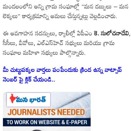
మండలంలోని అన్ని గ్రామ సంఘాల్లో “మన డబ్బులు – మన
లెక్కలు” కార్యక్రమాన్ని అమలు చేస్తున్నట్లు వెల్లడించారు.
ఈ అవగాహన సదస్సులు, ర్యాలీల్లో ఏపీఎం
కె. సులోచనాదేవి
,
సీసీలు, వీవోలు, ఎల్‌ఎస్‌హెచ్ సభ్యులు మరియు గ్రామ
సంఘాల మహిళా సభ్యులు పాల్గొన్నారు.
మీ చుట్టుపక్కల వార్తలు పంపేందుకు క్రింద ఉన్న వాట్సాప్
నెంబర్ పై క్లిక్ చేయండి..