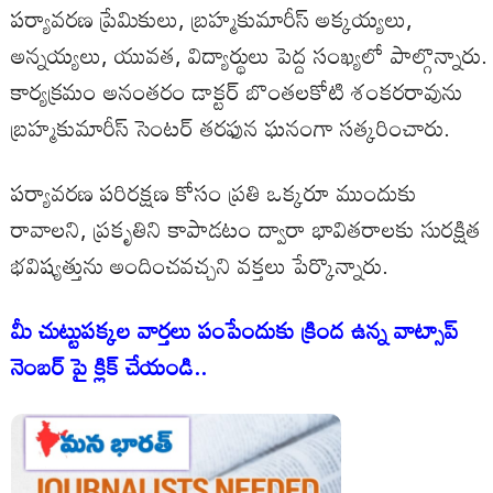
పర్యావరణ ప్రేమికులు, బ్రహ్మకుమారీస్ అక్కయ్యలు,
అన్నయ్యలు, యువత, విద్యార్థులు పెద్ద సంఖ్యలో పాల్గొన్నారు.
కార్యక్రమం అనంతరం డాక్టర్ బొంతలకోటి శంకరరావును
బ్రహ్మకుమారీస్ సెంటర్ తరఫున ఘనంగా సత్కరించారు.
పర్యావరణ పరిరక్షణ కోసం ప్రతి ఒక్కరూ ముందుకు
రావాలని, ప్రకృతిని కాపాడటం ద్వారా భావితరాలకు సురక్షిత
భవిష్యత్తును అందించవచ్చని వక్తలు పేర్కొన్నారు.
మీ చుట్టుపక్కల వార్తలు పంపేందుకు క్రింద ఉన్న వాట్సాప్
నెంబర్ పై క్లిక్ చేయండి..