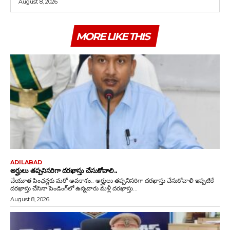
August 8, 2026
MORE LIKE THIS
ADILABAD
అర్హులు తప్పనిసరిగా దరఖాస్తు చేసుకోవాలి..
చేయూత పింఛన్లకు మరో అవకాశం.. అర్హులు తప్పనిసరిగా దరఖాస్తు చేసుకోవాలి ఇప్పటికే
దరఖాస్తు చేసినా పెండింగ్‌లో ఉన్నవారు మళ్లీ దరఖాస్తు...
August 8, 2026