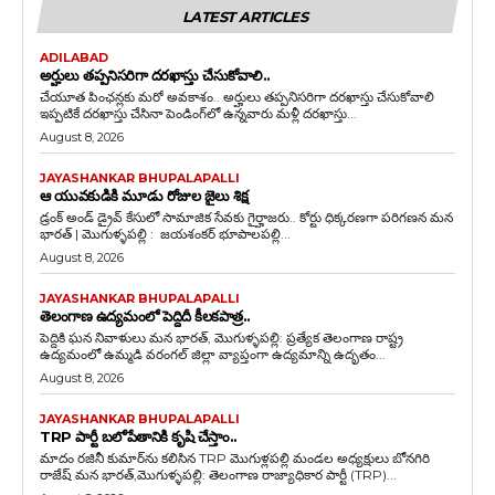
LATEST ARTICLES
ADILABAD
అర్హులు తప్పనిసరిగా దరఖాస్తు చేసుకోవాలి..
చేయూత పింఛన్లకు మరో అవకాశం.. అర్హులు తప్పనిసరిగా దరఖాస్తు చేసుకోవాలి
ఇప్పటికే దరఖాస్తు చేసినా పెండింగ్‌లో ఉన్నవారు మళ్లీ దరఖాస్తు...
August 8, 2026
JAYASHANKAR BHUPALAPALLI
ఆ యువకుడికి మూడు రోజుల జైలు శిక్ష
డ్రంక్‌ అండ్‌ డ్రైవ్‌ కేసులో సామాజిక సేవకు గైర్హాజరు.. కోర్టు ధిక్కరణగా పరిగణన మన
భారత్ | మొగుళ్ళపల్లి : జయశంకర్ భూపాలపల్లి...
August 8, 2026
JAYASHANKAR BHUPALAPALLI
తెలంగాణ ఉద్యమంలో పెద్దిదీ కీలకపాత్ర..
పెద్దికి ఘన నివాళులు మన భారత్, మొగుళ్ళపల్లి: ప్రత్యేక తెలంగాణ రాష్ట్ర
ఉద్యమంలో ఉమ్మడి వరంగల్ జిల్లా వ్యాప్తంగా ఉద్యమాన్ని ఉదృతం...
August 8, 2026
JAYASHANKAR BHUPALAPALLI
TRP పార్టీ బలోపేతానికి కృషి చేస్తాం..
మాదం రజినీ కుమార్‌ను కలిసిన TRP మొగుళ్లపల్లి మండల అధ్యక్షులు బోనగిరి
రాజేష్ మన భారత్,మొగుళ్ళపల్లి: తెలంగాణ రాజ్యాధికార పార్టీ (TRP)...