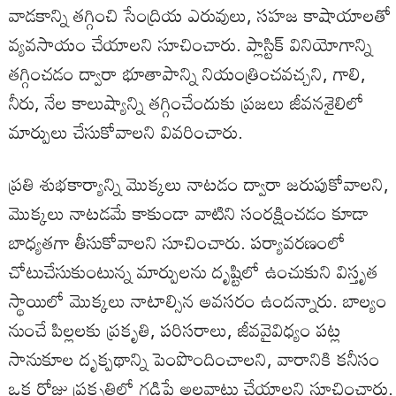
వాడకాన్ని తగ్గించి సేంద్రియ ఎరువులు, సహజ కాషాయాలతో
వ్యవసాయం చేయాలని సూచించారు. ప్లాస్టిక్ వినియోగాన్ని
తగ్గించడం ద్వారా భూతాపాన్ని నియంత్రించవచ్చని, గాలి,
నీరు, నేల కాలుష్యాన్ని తగ్గించేందుకు ప్రజలు జీవనశైలిలో
మార్పులు చేసుకోవాలని వివరించారు.
ప్రతి శుభకార్యాన్ని మొక్కలు నాటడం ద్వారా జరుపుకోవాలని,
మొక్కలు నాటడమే కాకుండా వాటిని సంరక్షించడం కూడా
బాధ్యతగా తీసుకోవాలని సూచించారు. పర్యావరణంలో
చోటుచేసుకుంటున్న మార్పులను దృష్టిలో ఉంచుకుని విస్తృత
స్థాయిలో మొక్కలు నాటాల్సిన అవసరం ఉందన్నారు. బాల్యం
నుంచే పిల్లలకు ప్రకృతి, పరిసరాలు, జీవవైవిధ్యం పట్ల
సానుకూల దృక్పథాన్ని పెంపొందించాలని, వారానికి కనీసం
ఒక రోజు ప్రకృతిలో గడిపే అలవాటు చేయాలని సూచించారు.