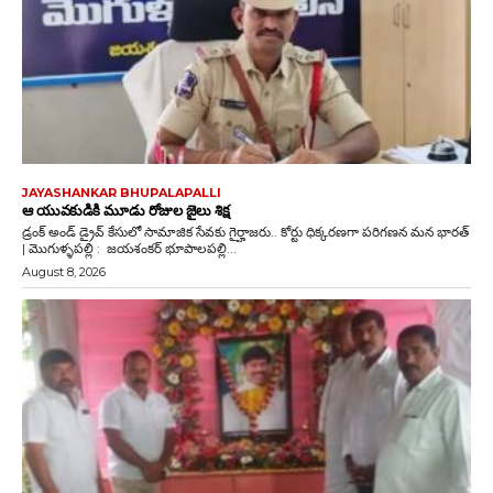
JAYASHANKAR BHUPALAPALLI
ఆ యువకుడికి మూడు రోజుల జైలు శిక్ష
డ్రంక్‌ అండ్‌ డ్రైవ్‌ కేసులో సామాజిక సేవకు గైర్హాజరు.. కోర్టు ధిక్కరణగా పరిగణన మన భారత్
| మొగుళ్ళపల్లి : జయశంకర్ భూపాలపల్లి...
August 8, 2026