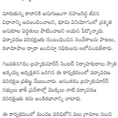
మారుతున్న కాలానికి అనుగుణంగా సహజసిద్ధ జీవన
విధానాన్ని అవలంబించాలని, భూమి వినియోగంలో ప్రకృతి
అనుకూల పద్ధతులు పాటించాలని ఆయన పేర్కొన్నారు.
పర్యావరణ పరిరక్షణకు సంబంధించిన సందేశాలను పాటలు,
కళారూపాల ద్వారా అందిస్తూ సభికులను ఆలోచింపజేశారు.
గజపతినగరం బ్రహ్మకుమారీస్ సెంటర్ నిర్వాహకురాలు స్వాతి
అక్కయ్య అధ్యక్షతన జరిగిన ఈ కార్యక్రమంలో పర్యావరణ
పరిరక్షణ ప్రతిజ్ఞ చేయించారు. అనంతరం బ్రహ్మకుమారీస్
సభ్యులు ఖాళీ ప్రదేశాల్లో మొక్కలు నాటి పర్యావరణ
పరిరక్షణకు తమ అంకితభావాన్ని చాటారు.
ఈ కార్యక్రమంలో మండల పరిధిలోని పలు గ్రామాల నుంచి