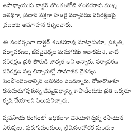
ఉపాధ్యాయుడు డాక్టర్ బొంతలకోటి శంకరరావు ముఖ్య
అతిథిగా, ప్రధాన వక్తగా హాజరై పర్యావరణ పరిరక్షణపై
ప్రజలకు అవగాహన కల్పించారు.
ఈ సందర్భంగా డాక్టర్ శంకరరావు మాట్లాడుతూ, ప్రకృతి,
పర్యావరణం, జీవవైవిధ్యం మనుగడకు ఆధారమని, వాటి
పరిరక్షణ ప్రతి పౌరుడి బాధ్యత అని అన్నారు. పర్యావరణ
పరిరక్షణ పట్ల చిన్నారుల్లో సామాజిక చైతన్యం
పెంపొందించాల్సిన అవసరం ఉందన్నారు. రోజురోజుకూ
కనుమరుగవుతున్న జీవవైవిధ్యాన్ని కాపాడేందుకు ప్రతి ఒక్కరూ
కృషి చేయాలని పిలుపునిచ్చారు.
వ్యవసాయ రంగంలో అధికంగా వినియోగిస్తున్న రసాయన
ఎరువులు, పురుగుమందులు, క్రిమిసంహారక మందుల