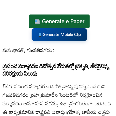
Generate e Paper
Generate Mobile Clip
మన భారత్, గజపతినగరం:
ప్రపంచ పర్యావరణ దినోత్సవ వేడుకల్లో ప్రకృతి, జీవవైవిధ్య
పరిరక్షణకు పిలుపు
54వ ప్రపంచ పర్యావరణ దినోత్సవాన్ని పురస్కరించుకుని
గజపతినగరం బ్రహ్మకుమారీస్ సెంటర్‌లో నిర్వహించిన
పర్యావరణ అవగాహన సదస్సు ఉత్సాహభరితంగా జరిగింది.
ఈ కార్యక్రమానికి రాష్ట్రపతి అవార్డు గ్రహీత, జాతీయ ఉత్తమ