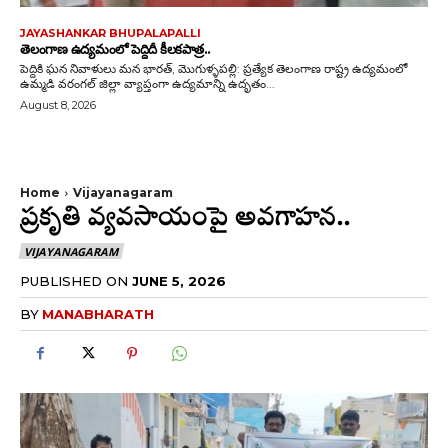
JAYASHANKAR BHUPALAPALLI
తెలంగాణ ఉద్యమంలో పెద్దిదీ కీలకపాత్ర..
పెద్దికి ఘన నివాళులు మన భారత్, మొగుళ్ళపల్లి: ప్రత్యేక తెలంగాణ రాష్ట్ర ఉద్యమంలో
ఉమ్మడి వరంగల్ జిల్లా వ్యాప్తంగా ఉద్యమాన్ని ఉదృతం...
August 8, 2026