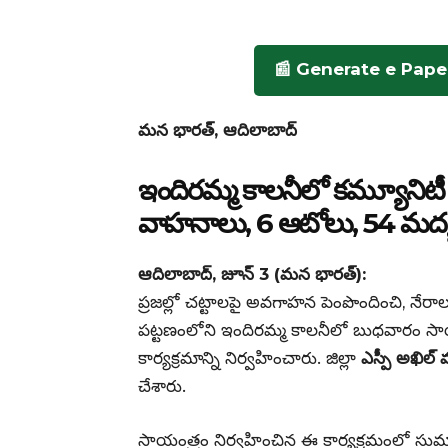
📰 Generate e Pape
మన భారత్, ఆదిలాబాద్
ఇందిరమ్మ కాలనీలో కమ్యూనిటీ కాం
వాహనాలు, 6 ఆటోలు, 54 మద్యం
ఆదిలాబాద్, జూన్ 3 (మన భారత్):
ప్రజల్లో చట్టాలపై అవగాహన పెంపొందించి, నేర
పట్టణంలోని ఇందిరమ్మ కాలనీలో బుధవారం సాయంత
కార్యక్రమాన్ని నిర్వహించారు. జిల్లా
ఎస్పీ అఖిల్
చేశారు.
సాయంత్రం నిర్వహించిన ఈ కార్యక్రమంలో సుమార