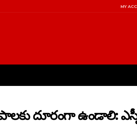
MY AC
LICY
DISCLAIMER
ABOUT US
పాలకు దూరంగా ఉండాలి: ఎస్ప