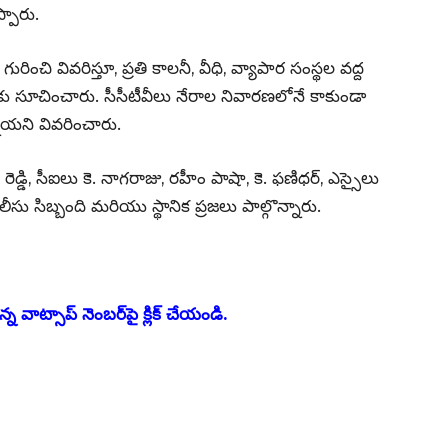
్పారు.
గురించి వివరిస్తూ, ప్రతి కాలనీ, వీధి, వ్యాపార సంస్థల వద్ద
లకు సూచించారు. సీసీటీవీలు నేరాల నివారణలోనే కాకుండా
్నాయని వివరించారు.
ెడ్డి, సీఐలు కె. నాగరాజు, రహీం పాషా, కె. ఫణిధర్, ఎస్సైలు
లీసు సిబ్బంది మరియు స్థానిక ప్రజలు పాల్గొన్నారు.
న వాట్సాప్ నెంబర్‌పై క్లిక్ చేయండి.