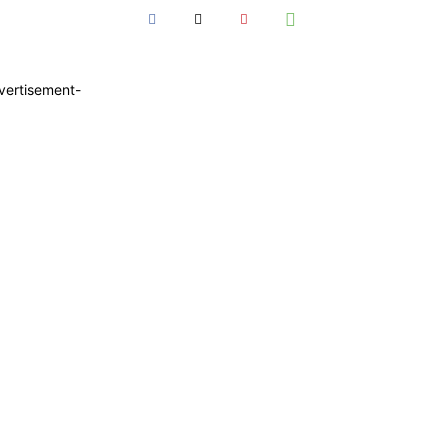
vertisement-