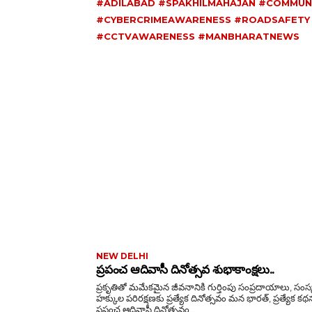
#ADILABAD #SPAKHILMAHAJAN #COMMU
#CYBERCRIMEAWARENESS #ROADSAFETY
#CCTVAWARENESS #MANBHARATNEWS
NEW DELHI
ప్రపంచ ఆదివాసీ దినోత్సవ శుభాకాంక్షలు..
ప్రకృతితో మమేకమైన జీవనానికి గుర్తింపు సంప్రదాయాలు, సంస్కృతి,
హక్కుల పరిరక్షణకు ప్రత్యేక దినోత్సవం మన భారత్, ప్రత్యేక కథనం:
ప్రపంచ ఆదివాసీ దినోత్సవం...