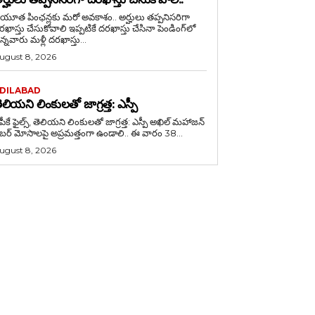
ేయూత పింఛన్లకు మరో అవకాశం.. అర్హులు తప్పనిసరిగా
్తు చేసుకోవాలి ఇప్పటికే దరఖాస్తు చేసినా పెండింగ్‌లో
న్నవారు మళ్లీ దరఖాస్తు...
ugust 8, 2026
DILABAD
ెలియని లింకులతో జాగ్రత్త: ఎస్పీ
పీకే ఫైల్స్‌, తెలియని లింకులతో జాగ్రత్త: ఎస్పీ అఖిల్ మహాజన్
ైబర్ మోసాలపై అప్రమత్తంగా ఉండాలి.. ఈ వారం 38...
ugust 8, 2026